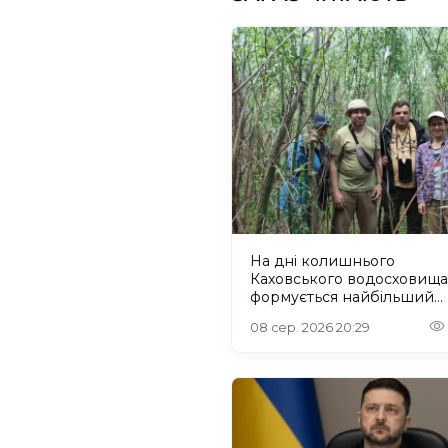
На дні колишнього
Каховського водосховища
формується найбільший
рівновіковий ліс Європи
08 сер. 2026 20:29