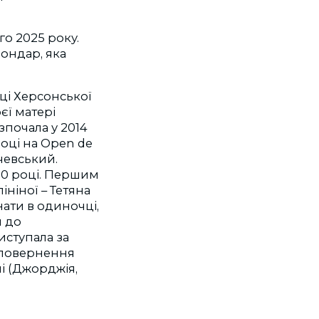
го 2025 року.
ондар, яка
вці Херсонської
оєї матері
зпочала у 2014
році на Open de
рчевський.
00 році. Першим
ініної – Тетяна
нати в одиночці,
я до
иступала за
 повернення
і (Джорджія,