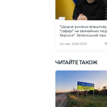
"Щодня росіяни влаштов
"сафарі" на звичайних лю
Херсоні": Зеленський про
російського дрона
04 сер. 2026 15:35
ЧИТАЙТЕ ТАКОЖ