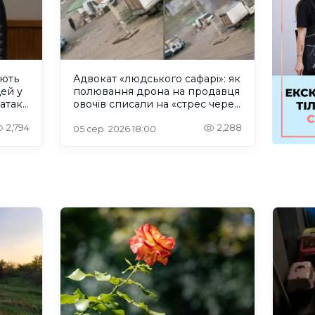
ують
Адвокат «людського сафарі»: як
дей у
полювання дрона на продавця
 атаку
овочів списали на «стрес через
Wildberries»
2,794
2,288
05 сер. 2026 18:00