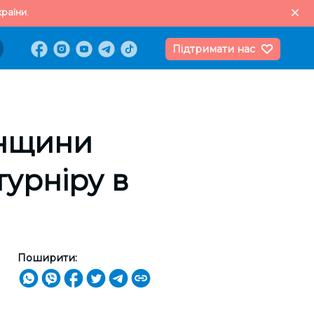
раїни.
Підтримати нас
онщини
турніру в
Поширити: