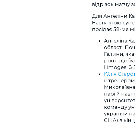
відрізок матчу з
Для Ангеліни Ка
Наступною супер
посідає 58-ме м
Ангеліна Ка
області. Поч
Галини, як
році, здобу
Limoges. З 
Юлія Старо
її тренером
Миколаївна.
парі й наві
університет
команду ун
українки на
США) в кінц