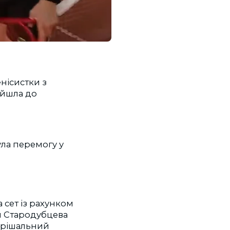
енісистки з
ойшла до
ула перемогу у
 сет із рахунком
лія Стародубцева
вирішальний