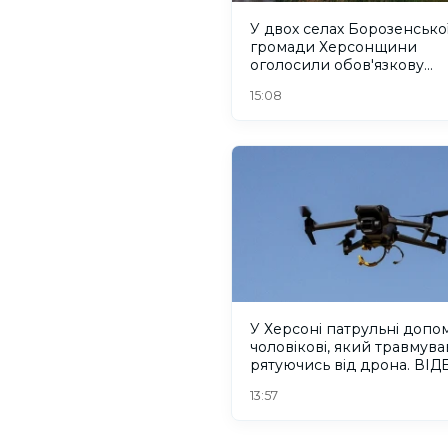
У двох селах Борозенсько
громади Херсонщини
оголосили обов'язкову
евакуацію
15:08
У Херсоні патрульні допо
чоловікові, який травмува
рятуючись від дрона. ВІД
13:57