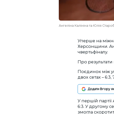
Ангеліна Калініна та Юлія Старо
Уперше на міжна
Херсонщини. Ан
чвертьфіналу.
Про результати
Поєдинок між ук
двох сетах – 6:3, 7
Додати Вгору я
У першій партії
6:3. У другому с
змогла скоротит