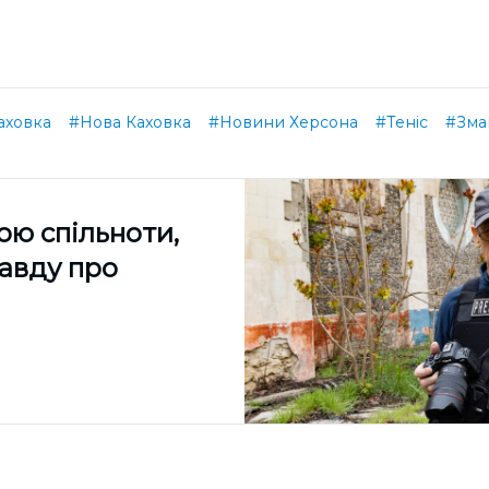
аховка
#Нова Каховка
#Новини Херсона
#Теніс
#Зма
ою спільноти,
равду про