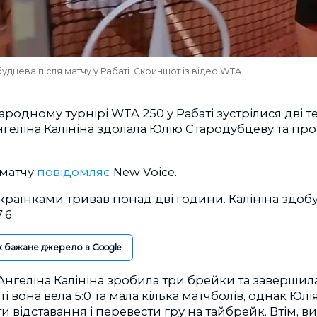
будцева після матчу у Рабаті. Скриншот із відео WTA
родному турнірі WTA 250 у Рабаті зустрілися дві т
геліна Калініна здолала Юлію Стародубцеву та пр
 матчу
повідомляє
New Voice.
раїнками тривав понад дві години. Калініна здоб
:6.
к бажане джерело в Google
 Ангеліна Калініна зробила три брейки та завершила
еті вона вела 5:0 та мала кілька матчболів, однак Ю
и відставання і перевести гру на тайбрейк. Втім, 