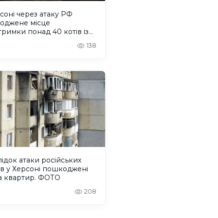
соні через атаку РФ
оджене місце
римки понад 40 котів із
лку "Кіт Бегемот"
138
ідок атаки російських
в у Херсоні пошкоджені
а квартир. ФОТО
208