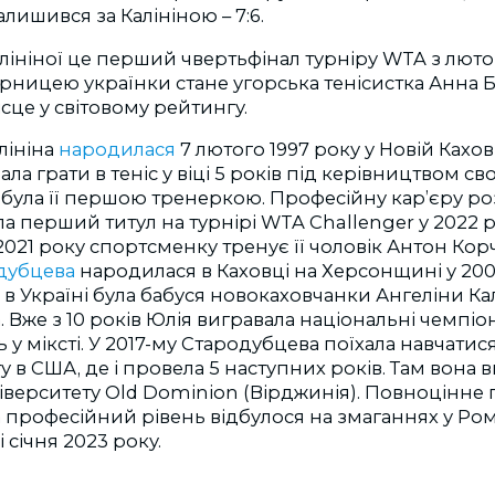
алишився за Калініною – 7:6.
лініної це перший чвертьфінал турніру WTA з люто
ницею українки стане угорська тенісистка Анна Б
ісце у світовому рейтингу.
лініна
народилася
7 лютого 1997 року у Новій Кахо
ала грати в теніс у віці 5 років під керівництвом св
а була її першою тренеркою.
Професійну кар’єру ро
ла перший титул на турнірі WTA Challenger у 2022 
2021 року спортсменку тренує її чоловік Антон Ко
дубцева
народилася в Каховці на Херсонщині у 20
 в Україні була бабуся новокаховчанки Ангеліни Кал
 Вже з 10 років Юлія вигравала національні чемпіо
ть у міксті. У 2017-му Стародубцева поїхала навчатис
у в США, де і провела 5 наступних років. Там вона в
іверситету Old Dominion (Вірджинія). Повноцінне
 професійний рівень відбулося на змаганнях у Ром
і січня 2023 року.