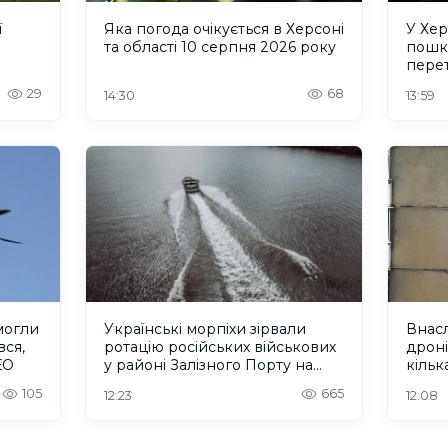
ї
Яка погода очікується в Херсоні
У Хер
та області 10 серпня 2026 року
пошк
перет
приту
29
68
14:30
13:59
могли
Українські морпіхи зірвали
Внасл
вся,
ротацію російських військових
дроні
ЕО
у районі Залізного Порту на
кільк
Херсонщині. ВІДЕО
105
665
12:23
12:08