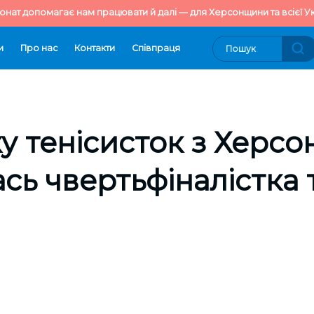
онат допомагає нам працювати й далі — для Херсонщини та всієї Ук
и
Про нас
Контакти
Cпівпраця
у тенісисток з Херс
сь чвертьфіналістка 