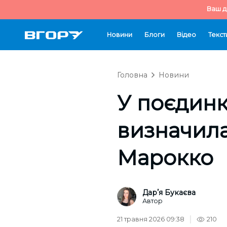
Ваш д
Новини
Блоги
Відео
Текст
Головна
Новини
У поєдинк
визначила
Марокко
Дарʼя Букаєва
Автор
21 травня 2026 09:38
210