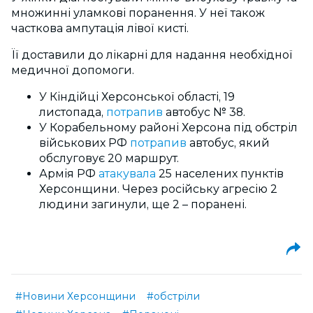
множинні уламкові поранення. У неї також
часткова ампутація лівої кисті.
Її доставили до лікарні для надання необхідної
медичної допомоги.
У Кіндійці Херсонської області, 19
листопада,
потрапив
автобус № 38.
У Корабельному районі Херсона під обстріл
військових РФ
потрапив
автобус, який
обслуговує 20 маршрут.
Армія РФ
атакувала
25 населених пунктів
Херсонщини. Через російську агресію 2
людини загинули, ще 2 – поранені.
#Новини Херсонщини
#обстріли