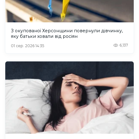
З окупованої Херсонщини повернули дівчинку,
яку батьки ховали від росіян
6,137
01 сер. 2026 14:35