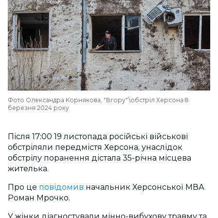
Фото Олександра Корнякова, "Вгору"\обстріл Херсона 8
березня 2024 року
Після 17:00 19 листопада російські військові
обстріляли передмістя Херсона, унаслідок
обстрілу поранення дістала 35-річна місцева
жителька.
Про це
повідомив
начальник Херсонської МВА
Роман Мрочко.
У жінки діагностували мінно-вибухову травму та