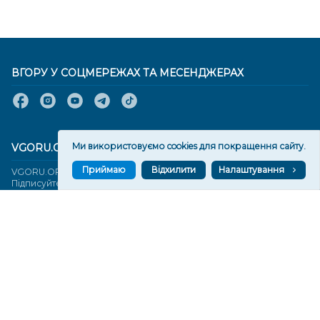
ВГОРУ У СОЦМЕРЕЖАХ ТА МЕСЕНДЖЕРАХ
Ми використовуємо cookies для покращення сайту.
VGORU.ORG В GOOGLE NEWS
Приймаю
Відхилити
Налаштування
VGORU.ORG в GOOGLE NEWS
Підписуйтеся, щоб знати останні новини Херсона та
Херсонщини сьогодні
Підписатися
СТОРІНКИ
Новини
Тексти
Історії
Аналітика
Фактчек
Розслідування