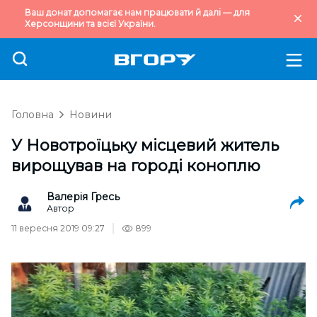
Ваш донат допомагає нам працювати й далі — для
Херсонщини та всієї України.
Головна
Новини
У Новотроїцьку місцевий житель
вирощував на городі коноплю
Валерія Гресь
Автор
11 вересня 2019 09:27
899