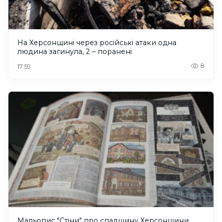
На Херсонщині через російські атаки одна
людина загинула, 2 – поранені
8
17:59
Мальопис "Стіни" про спадщину Херсонщини