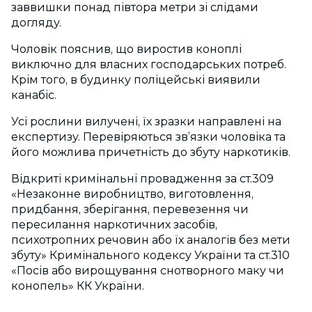
заввишки понад півтора метри зі слідами
догляду.
Чоловік пояснив, що виростив коноплі
виключно для власних господарських потреб.
Крім того, в будинку поліцейські виявили
канабіс.
Усі рослини вилучені, їх зразки направлені на
експертизу. Перевіряються зв’язки чоловіка та
його можлива причетність до збуту наркотиків.
Відкриті кримінальні провадження за ст.309
«Незаконне виробництво, виготовлення,
придбання, зберігання, перевезення чи
пересилання наркотичних засобів,
психотропних речовин або їх аналогів без мети
збуту» Кримінального кодексу України та ст.310
«Посів або вирощування снотворного маку чи
конопель» КК України.