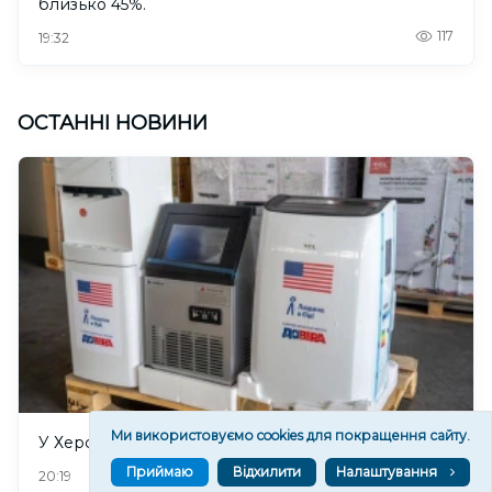
близько 45%.
117
19:32
ОСТАННІ НОВИНИ
Ми використовуємо cookies для покращення сайту.
У Херсоні відкриють “пункти охолодження”
Приймаю
Відхилити
Налаштування
16
20:19