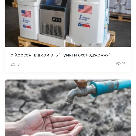
У Херсоні відкриють “пункти охолодження”
16
20:19