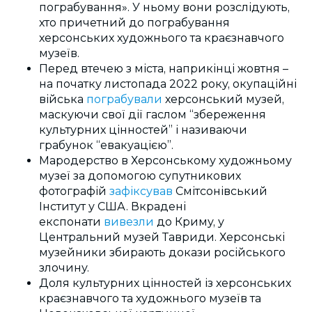
пограбування». У ньому вони розслідують,
хто причетний до пограбування
херсонських художнього та краєзнавчого
музеїв.
Перед втечею з міста, наприкінці жовтня –
на початку листопада 2022 року, окупаційні
війська
пограбували
херсонський музей,
маскуючи свої дії гаслом “збереження
культурних цінностей” і називаючи
грабунок “евакуацією”.
Мародерство в Херсонському художньому
музеї за допомогою супутникових
фотографій
зафіксував
Смітсонівський
Інститут у США. Вкрадені
експонати
вивезли
до Криму, у
Центральний музей Тавриди. Херсонські
музейники збирають докази російського
злочину.
Доля культурних цінностей із херсонських
краєзнавчого та художнього музеїв та