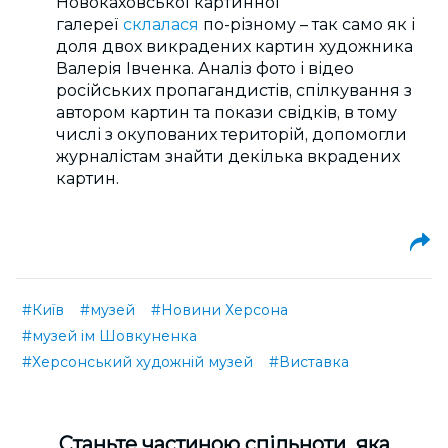
Новокаховської картинної
галереї
склалася
по-різному – так само як і
доля двох викрадених картин художника
Валерія Івченка. Аналіз фото і відео
російських пропагандистів, спілкування з
автором картин та покази свідків, в тому
числі з окупованих територій, допомогли
журналістам знайти декілька вкрадених
картин.
#Київ
#музей
#Новини Херсона
#музей ім Шовкуненка
#Херсонський художній музей
#Виставка
Cтаньте частиною спільноти, яка