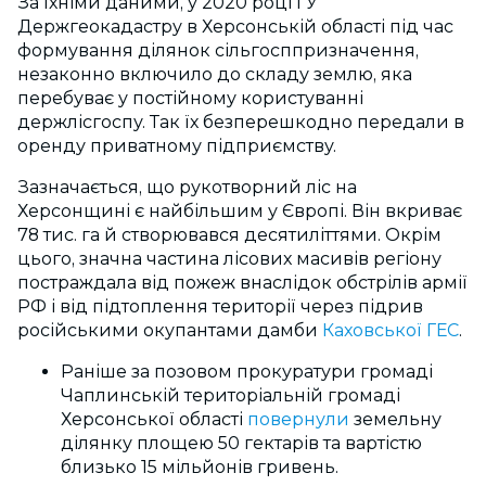
За їхніми даними, у 2020 році ГУ
Держгеокадастру в Херсонській області під час
формування ділянок сільгосппризначення,
незаконно включило до складу землю, яка
перебуває у постійному користуванні
держлісгоспу. Так їх безперешкодно передали в
оренду приватному підприємству.
Зазначається, що рукотворний ліс на
Херсонщині є найбільшим у Європі. Він вкриває
78 тис. га й створювався десятиліттями. Окрім
цього, значна частина лісових масивів регіону
постраждала від пожеж внаслідок обстрілів армії
РФ і від підтоплення території через підрив
російськими окупантами дамби
Каховської ГЕС
.
Раніше за позовом прокуратури громаді
Чаплинській територіальній громаді
Херсонської області
повернули
земельну
ділянку площею 50 гектарів та вартістю
близько 15 мільйонів гривень.