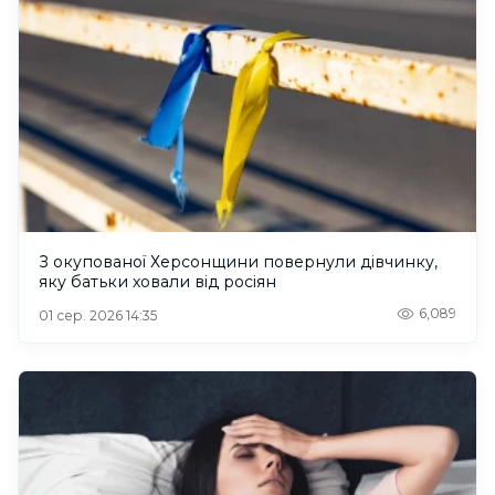
З окупованої Херсонщини повернули дівчинку,
яку батьки ховали від росіян
6,089
01 сер. 2026 14:35