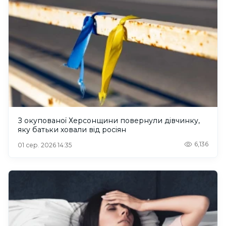
З окупованої Херсонщини повернули дівчинку,
яку батьки ховали від росіян
6,136
01 сер. 2026 14:35