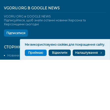
VGORU.ORG В GOOGLE NEWS
VGORU.ORG в GOOGLE NEWS
Підписуйтеся, щоб знати останні новини Херсона та
Херсонщини сьогодні
Підписатися
Ми використовуємо cookies для покращення сайту.
СТОРІНКИ
Приймаю
Відхилити
Налаштування
Новини
Тексти
Історії
Аналітика
Фактчек
Розслідування
Право
Фото
Перерва на каву
Промо
Життя
Блоги
Відео
Архів
Про нас
Контакти
Редакційна політика
Політика конфіденційності
Cпівпраця