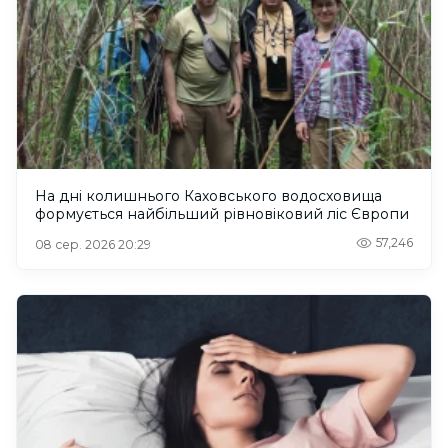
На дні колишнього Каховського водосховища
формується найбільший рівновіковий ліс Європи
57,246
08 сер. 2026 20:29