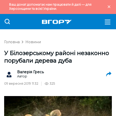
Ваш донат допомагає нам працювати й далі — для
Херсонщини та всієї України.
Головна
Новини
У Білозерському районі незаконно
порубали дерева дуба
Валерія Гресь
Автор
09 вересня 2019 11:32
325