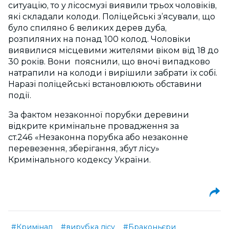
ситуацію, то у лісосмузі виявили трьох чоловіків,
які складали колоди. Поліцейські з’ясували, що
було спиляно 6 великих дерев дуба,
розпиляних на понад 100 колод. Чоловіки
виявилися місцевими жителями віком від 18 до
30 років. Вони пояснили, що вночі випадково
натрапили на колоди і вирішили забрати їх собі.
Наразі поліцейські встановлюють обставини
події.
За фактом незаконної порубки деревини
відкрите кримінальне провадження за
ст.246 «Незаконна порубка або незаконне
перевезення, зберігання, збут лісу»
Кримінального кодексу України.
#Кримінал
#вирубка лісу
#Браконьєри