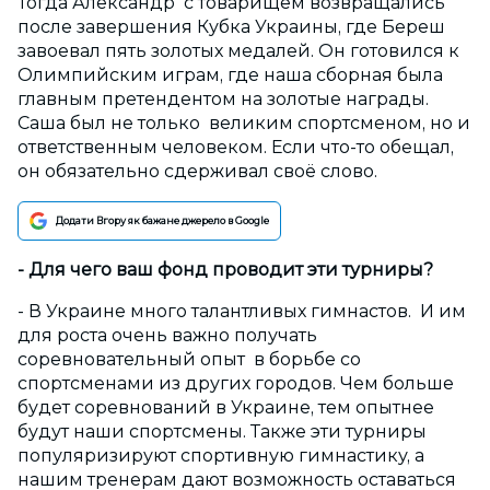
Тогда Александр с товарищем возвращались
после завершения Кубка Украины, где Береш
завоевал пять золотых медалей. Он готовился к
Олимпийским играм, где наша сборная была
главным претендентом на золотые награды.
Саша был не только великим спортсменом, но и
ответственным человеком. Если что-то обещал,
он обязательно сдерживал своё слово.
Додати Вгору як бажане джерело в Google
- Для чего ваш фонд проводит эти турниры?
- В Украине много талантливых гимнастов. И им
для роста очень важно получать
соревновательный опыт в борьбе со
спортсменами из других городов. Чем больше
будет соревнований в Украине, тем опытнее
будут наши спортсмены. Также эти турниры
популяризируют спортивную гимнастику, а
нашим тренерам дают возможность оставаться