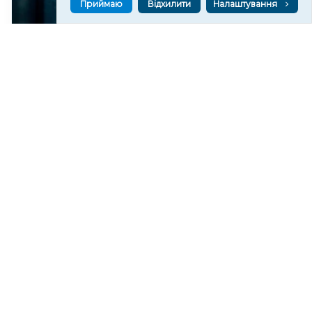
Приймаю
Відхилити
Налаштування
Художниця з Херсона відкрила галерею в Естонії
133
09:29