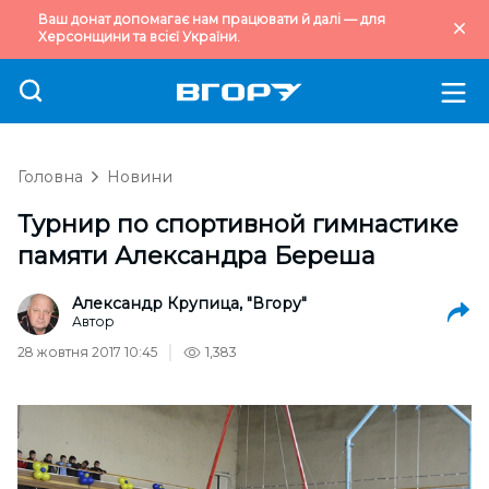
Ваш донат допомагає нам працювати й далі — для
Херсонщини та всієї України.
Головна
Новини
Турнир по спортивной гимнастике
памяти Александра Береша
Александр Крупица, "Вгору"
Автор
28 жовтня 2017 10:45
1,383