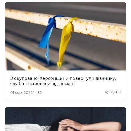
З окупованої Херсонщини повернули дівчинку,
яку батьки ховали від росіян
6,089
01 сер. 2026 14:35