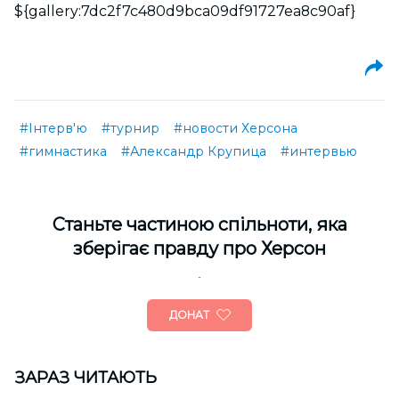
${gallery:7dc2f7c480d9bca09df91727ea8c90af}
#Інтерв'ю
#турнир
#новости Херсона
#гимнастика
#Александр Крупица
#интервью
Cтаньте частиною спільноти, яка
зберігає правду про Херсон
ДОНАТ
ЗАРАЗ ЧИТАЮТЬ