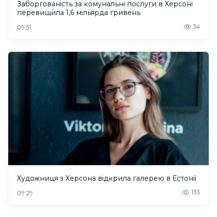
Заборгованість за комунальні послуги в Херсоні
перевищила 1,6 мільярда гривень
54
09:51
Художниця з Херсона відкрила галерею в Естонії
133
09:29