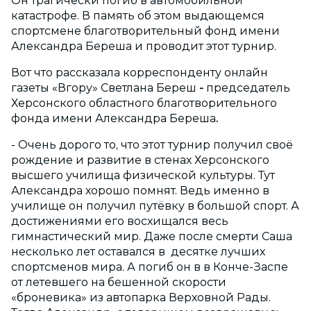
Он трагически погиб в автомобильной
катастрофе. В память об этом выдающемся
спортсмене благотворительный фонд имени
Александра Береша и проводит этот турнир.
Вот что рассказала корреспонденту онлайн
газеты «Вгору» Светлана Береш
-
председатель
Херсонского областного благотворительного
фонда имени Александра Береша
.
- Очень дорого то, что этот турнир получил своё
рождение и развитие в стенах Херсонского
высшего училища физической культуры. Тут
Александра хорошо помнят. Ведь именно в
училище он получил путёвку в большой спорт. А
достижениями его восхищался весь
гимнастический мир. Даже после смерти Саша
несколько лет оставался в десятке лучших
спортсменов мира. А погиб он в в Конче-Заспе
от летевшего на бешенной скорости
«броневика» из автопарка Верховной Рады.