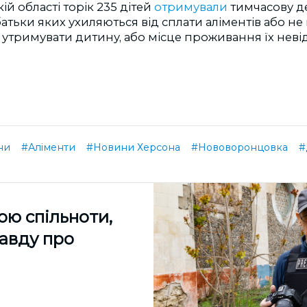
ій області торік 235 дітей
отримували
тимчасову д
атьки яких ухиляються від сплати аліментів або не
 утримувати дитину, або місце проживання їх неві
ни
#Аліменти
#Новини Херсона
#Нововоронцовка
#
ою спільноти,
равду про