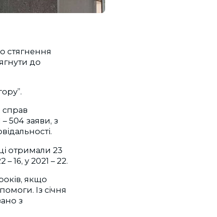
до стягнення
ягнути до
гору”.
2 справ
– 504 заяви, з
відальності.
ці отримали 23
 16, у 2021 – 22.
 років, якщо
омоги. Із січня
зано з