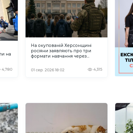
На окупованій Херсонщині
росіяни заявляють про три
ли на
формати навчання через
проблеми зі світлом та
інтернетом
4,780
4,315
01 сер. 2026 18:02