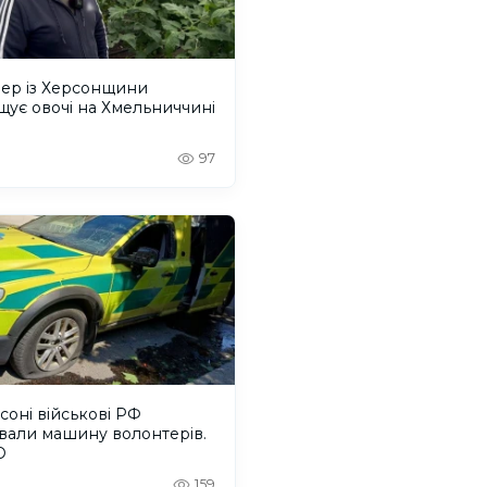
ер із Херсонщини
ує овочі на Хмельниччині
97
соні військові РФ
вали машину волонтерів.
О
159