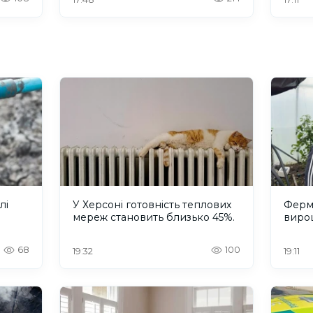
лі
У Херсоні готовність теплових
Ферм
мереж становить близько 45%.
вирощ
68
100
19:32
19:11