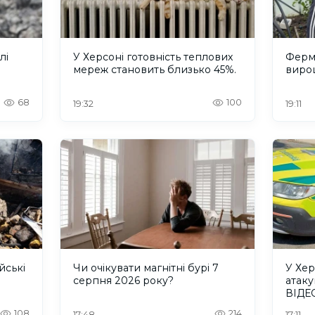
лі
У Херсоні готовність теплових
Ферм
мереж становить близько 45%.
вирощ
68
100
19:32
19:11
йські
Чи очікувати магнітні бурі 7
У Хер
серпня 2026 року?
атаку
ВІДЕ
108
214
17:48
17:11