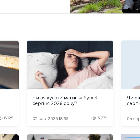
и
Чи очікувати магнітні бурі 3
Чи оч
серпня 2026 року?
серп
6,125
5,779
02 сер. 2026 18:55
04 сер