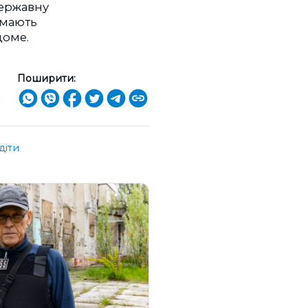
ержавну
 мають
доме.
Поширити:
діти