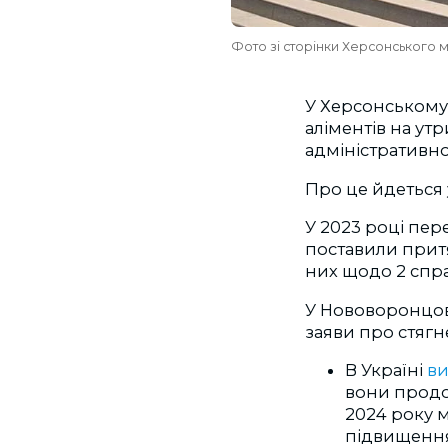
Фото зі сторінки Херсонського м
У Херсонському 
аліментів на ут
адміністративно
Про це йдеться 
У 2023 році пере
поставили притяг
них щодо 2 спра
У Нововоронцов
заяви про стягнен
В Україні
в
вони продо
2024 року м
підвищення