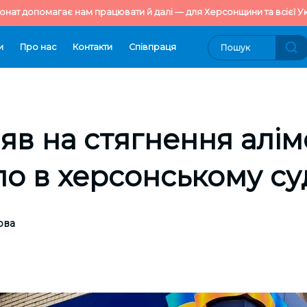
онат допомагає нам працювати й далі — для Херсонщини та всієї Ук
и
Про нас
Контакти
Cпівпраця
аяв на стягнення алім
о в херсонському су
ова