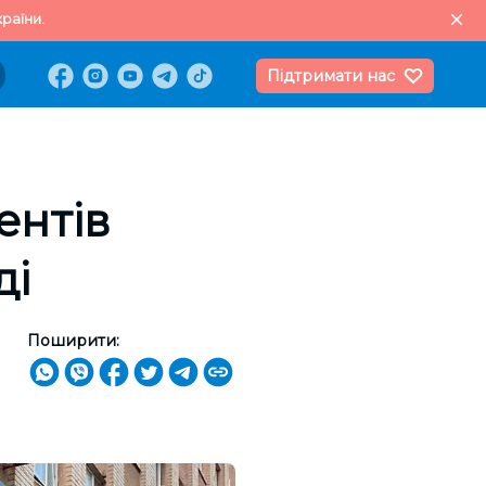
раїни.
Підтримати нас
ентів
ді
Поширити: