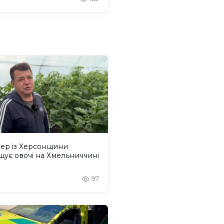
ер із Херсонщини
ує овочі на Хмельниччині
97