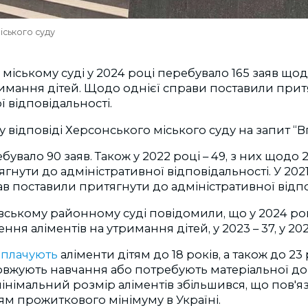
іського суду
міському суді у 2024 році перебувало 165 заяв що
римання дітей. Щодо однієї справи поставили прит
ї відповідальності.
у відповіді Херсонського міського суду на запит “В
бувало 90 заяв. Також у 2022 році – 49, з них щодо 
нути до адміністративної відповідальності. У 2021 
в поставили притягнути до адміністративної відпо
ському районному суді повідомили, що у 2024 ро
ня аліментів на утримання дітей, у 2023 – 37, у 2022 –
иплачують
аліменти дітям до 18 років, а також до 23
вжують навчання або потребують матеріальної доп
інімальний розмір аліментів збільшився, що пов'я
м прожиткового мінімуму в Україні.