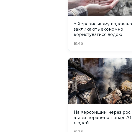
У Херсонському водокана
закликають економно
користуватися водою
19:46
На Херсонщині через росі
атаки поранено понад 20
людей
18:36