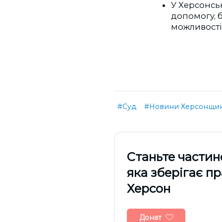
У Херсонськ
допомогу, б
можливості
#Суд
#Новини Херсонщи
Cтаньте частин
яка зберігає п
Херсон
Донат