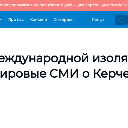
онат допомагає нам працювати й далі — для Херсонщини та всієї Ук
и
Про нас
Контакти
Cпівпраця
еждународной изол
Мировые СМИ о Керч