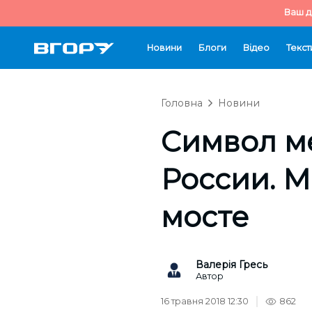
Ваш д
Новини
Блоги
Відео
Текст
Головна
Новини
Символ м
России. 
мосте
Валерія Гресь
Автор
16 травня 2018 12:30
862