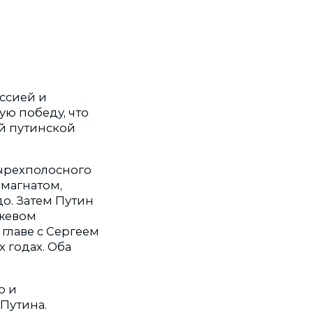
ссией и
ю победу, что
й путинской
тырехполосного
-магнатом,
о. Затем Путин
нжевом
главе с Сергеем
 годах. Оба
о и
Путина.