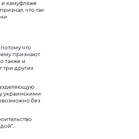
х и камуфляже
признал, что так
ими
потому что
нему признают
о также и
т три других
 разделяющую
ду украинскими
евозможно без
роительство
дой".