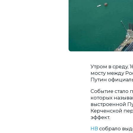
Утром в среду,
мосту между Ро
Путин официаль
Событие стало 
которых называ
выстроенной Пут
Керченской пе
эффект.
НВ
собрало выд