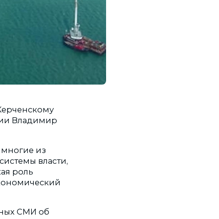
 Керченскому
ссии Владимир
 многие из
системы власти,
кая роль
кономический
ных СМИ об