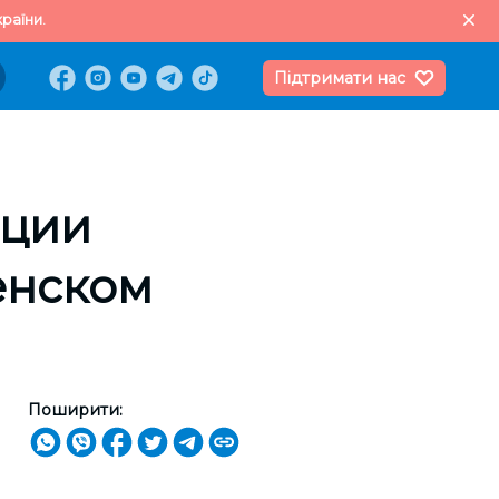
раїни.
Підтримати нас
яции
енском
Поширити: