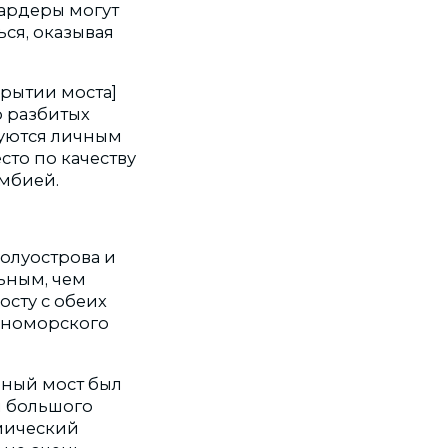
иардеры могут
ься, оказывая
крытии моста]
о разбитых
зуются личным
сто по качеству
мбией.
олуострова и
ьным, чем
осту с обеих
ерноморского
ьный мост был
м большого
мический