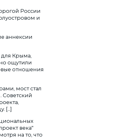
орогой России
олуостровом и
ле аннексии
 для Крыма,
 но ощутили
говые отношения
ами, мост стал
. Советский
роекта,
[...]
ациональных
проект века"
отря на то, что