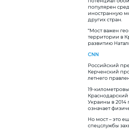
потенциал обои
популярен сред
иностранную мо
других стран.
"Мост важен гео
территории в К
развитию Натал
CNN
Российский пре
Керченский прол
летнего правле
19-километровы
Краснодарский 
Украины в 2014 
означает физич
Но мост – это 
спецслужбы зах