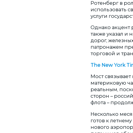
Ротенберг в ро
использовать св
услуги государству
Однако акцент 
также указал и 
дорог, железных
патронажем пре
торговой и тра
The New York T
Мост связывает
материковую ча
реальным, поск
сторон – росси
флота – продолж
Несколько меся
готов к летнем
нового аэропор