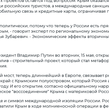
х проектов остается под вопросом. Крым оказался
и российских туристов, а международные санкци
бильную связь и кредитные карты, ограничивая п
политически, потому что теперь у России есть пря
рым, - говорит эксперт по региональному эконом
ья Зубаревич. - Экономические эффекты вторичны"
зидент Владимир Путин во вторник, 15 мая, откры
ив – строительный проект, который стал метафоро
ния.
й мост, теперь длиннейший в Европе, связывает 
край с Крымским полуостровом, который Россия 
году. И его открытие, согласно официальному нарр
еское "воссоединение" Крыма с материковой Росс
еще и символ международной изоляции России. Ро
ватили Крым в ходе молниеносной операции в фев