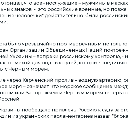
 отрицал, что военнослужащие – мужчины в маска
ьных знаков - это российские военные, но позже 
леные человечки" действительно были российск
ми.
та было чрезвычайно противоречивым не только 
тран Организации Объединенных Наций по-преж
ей Украины – вопреки российскому контролю, - н
стал помехой для водных путей, которые соединяю
ы с Черным морем.
ие через Керченский пролив – водную артерию,
кое моря – означает, что морское сообщение меж
соном или Запорожьем и Черным морем теперь н
Россией.
Украины пообещало привлечь Россию к суду за ст
один из украинских парламентариев назвал "блока