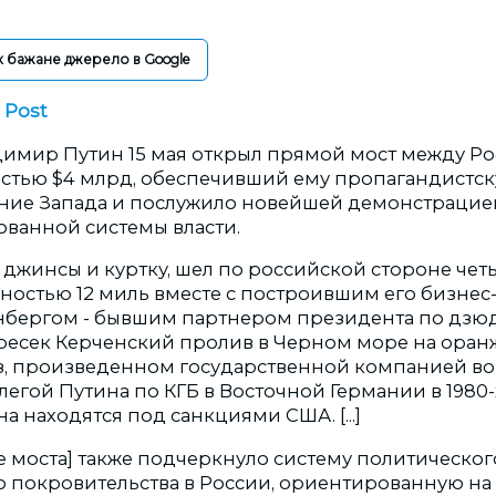
к бажане джерело в Google
 Post
имир Путин 15 мая открыл прямой мост между Ро
тью $4 млрд, обеспечивший ему пропагандистску
ние Запада и послужило новейшей демонстрацие
ванной системы власти.
в джинсы и куртку, шел по российской стороне че
ностью 12 миль вместе с построившим его бизнес
бергом - бывшим партнером президента по дзюд
пересек Керченский пролив в Черном море на ора
з, произведенном государственной компанией во 
егой Путина по КГБ в Восточной Германии в 1980-х
а находятся под санкциями США. [...]
е моста] также подчеркнуло систему политическог
 покровительства в России, ориентированную на 