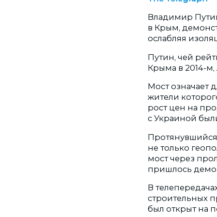
Владимир Путин
в Крым, демонс
ослабляя изоляци
Путин, чей рей
Крыма в 2014-м,
Мост означает 
жители которог
рост цен на про
с Украиной были
Протянувшийся 
не только геоп
мост через про
пришлось демонт
В телепередача
строительных пр
был открыт на п