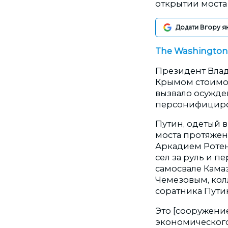
открытии моста
Додати Вгору я
The Washington
Президент Влад
Крымом стоимос
вызвало осужде
персонифициро
Путин, одетый 
моста протяжен
Аркадием Ротен
сел за руль и 
самосвале Кама
Чемезовым, колл
соратника Путин
Это [сооружени
экономического