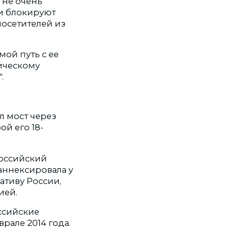
 не очень
и блокируют
осетителей из
мой путь с ее
ическому
.
л мост через
й его 18-
российский
аннексировала у
ативу России,
ией.
ссийские
рале 2014 года.