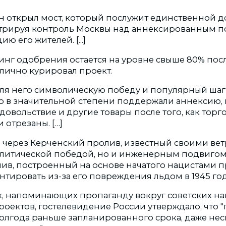
 открыл мост, который послужит единственной д
трируя контроль Москвы над аннексированным п
ю его жителей. [...]
тинг одобрения остается на уровне свыше 80% пос
 лично курировал проект.
для него символическую победу и популярный шаг
о в значительной степени поддержали аннексию,
довольствие и другие товары после того, как тор
 отрезаны. […]
через Керченcкий пролив, известный своими ветр
олитической победой, но и инженерным подвигом
лив, построенный на основе начатого нацистами п
ировать из-за его повреждения льдом в 1945 году. 
х, напоминающих пропаганду вокруг советских н
оектов, гостелевидение России утверждало, что "
олгода раньше запланированного срока, даже несм