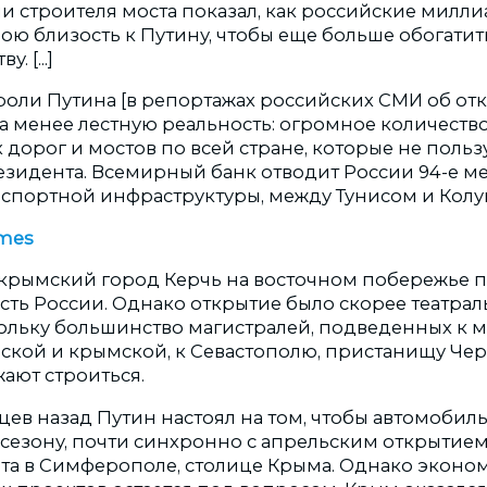
ли строителя моста показал, как российские милл
ою близость к Путину, чтобы еще больше обогатит
. [...]
роли Путина [в репортажах российских СМИ об от
на менее лестную реальность: огромное количеств
 дорог и мостов по всей стране, которые не поль
зидента. Всемирный банк отводит России 94-е ме
нспортной инфраструктуры, между Тунисом и Колу
imes
 крымский город Керчь на восточном побережье п
сть России. Однако открытие было скорее театрал
ольку большинство магистралей, подведенных к м
йской и крымской, к Севастополю, пристанищу Ч
ают строиться.
цев назад Путин настоял на том, чтобы автомобил
у сезону, почти синхронно с апрельским открытие
та в Симферополе, столице Крыма. Однако эконо