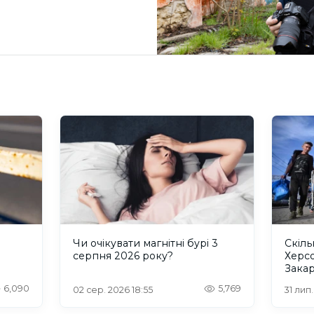
и
Чи очікувати магнітні бурі 3
Скіль
серпня 2026 року?
Херс
Закар
6,090
5,769
02 сер. 2026 18:55
31 лип