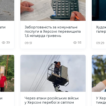
вали
Заборгованість за комунальні
Худож
послуги в Херсоні перевищила
галер
1,6 мільярда гривень
39
93
09:51
09:29
ли
Через атаки російських військ
У Хер
у Херсоні перебої зі світлом
тижде