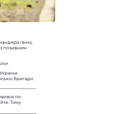
мандира танку,
и з позивним
оки.
України,
рської бригади.
Дивився по
ийти. Тому