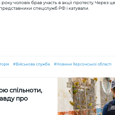
 року чоловік брав участь в акції протесту. Через ц
представники спецслужб РФ і катували.
торія
#Військова служба
#Новини Херсонської області
ою спільноти,
равду про