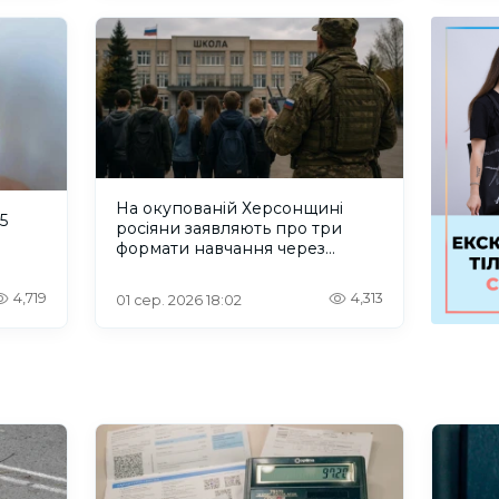
На окупованій Херсонщині
5
росіяни заявляють про три
формати навчання через
проблеми зі світлом та
інтернетом
4,719
4,313
01 сер. 2026 18:02