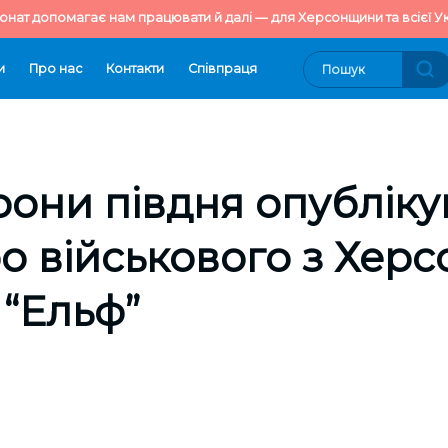
онат допомагає нам працювати й далі — для Херсонщини та всієї Ук
и
Про нас
Контакти
Cпівпраця
они півдня опубліку
ро військового з Херс
“Ельф”