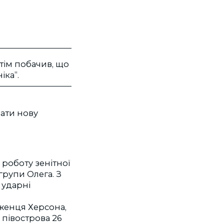
отім побачив, що
іка”.
вати нову
 роботу зенітної
групи Олега. З
 ударні
дженця Херсона,
ю півострова 26