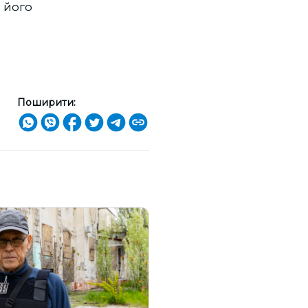
е його
Поширити: