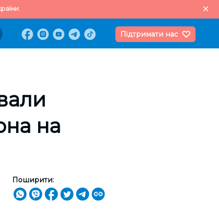
раїни.
Підтримати нас
вали
она на
Поширити: