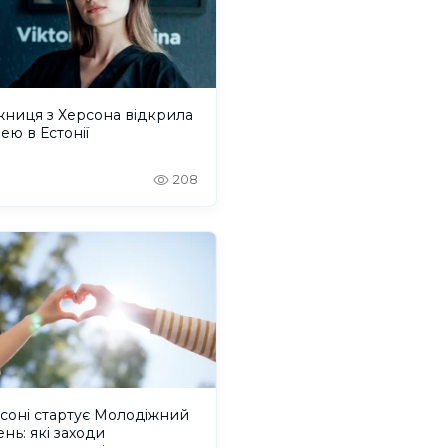
ниця з Херсона відкрила
ею в Естонії
208
соні стартує Молодіжний
нь: які заходи