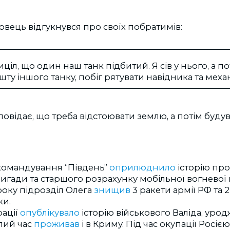
вець відгукнувся про своїх побратимів:
ціл, що один наш танк підбитий. Я сів у нього, а п
ашту іншого танку, побіг рятувати навідника та механ
овідає, що треба відстоювати землю, а потім буду
командування “Південь”
оприлюднило
історію про
игади та старшого розрахунку мобільної вогневої 
року підрозділ Олега
знищив
3 ракети армії РФ та 2
ки.
рації
опублікувало
історію військового Валіда, уро
лий час
проживав
і в Криму. Під час окупації Росіє