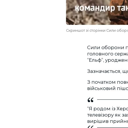
Скриншот зі сторінки Сили обор
Сили оборони п
головного сержа
“Ельф”, уроджен
Зазначається, що
З початком пов
військовий пішо
“Я родом із Хер
телевізору як з
вирішив прийняти