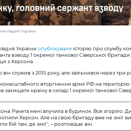
они півдня України
івдня України
опублікували
історію про службу ко
нта взводу 1 окремої танкової Сіверської бригад
ця з Херсона.
 він служив з 2015 року, але звільнився через три р
номасштабного вторгнення армії РФ на територію 
в захищати країну в складі 1 окремої танкової Сіве
сона. Ракета мені влучила в будинок. Все згоріло. 
ахопили Херсон. Але на свою бригаду вже не зміг в
 бій там, де зміг”, – розповідає він.