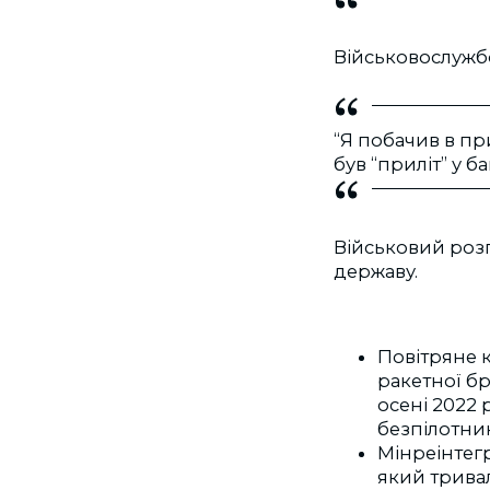
Військовослужбо
“Я побачив в при
був “приліт” у б
Військовий розп
державу.
Повітряне 
ракетної бр
осені 2022 
безпілотни
Мінреінтег
який трива