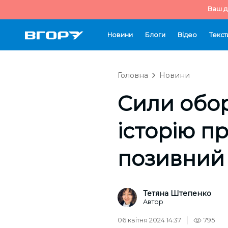
Ваш д
Новини
Блоги
Відео
Текст
Головна
Новини
Сили обор
історію п
позивний 
Тетяна Штепенко
Автор
06 квітня 2024 14:37
795