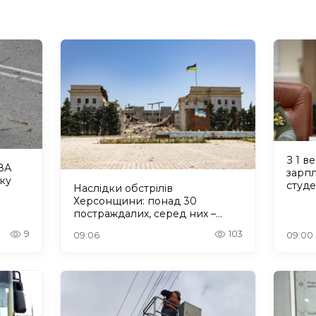
З 1 в
ВА
зарпл
ку
студ
Наслідки обстрілів
Херсонщини: понад 30
постраждалих, серед них –
дитина
9
103
09:06
09:00