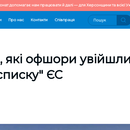
онат допомагає нам працювати й далі — для Херсонщини та всієї Ук
и
Про нас
Контакти
Cпівпраця
, які офшори увійшли
списку" ЄС