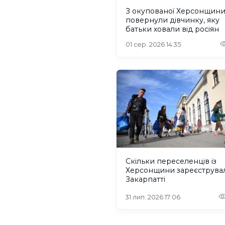
З окупованої Херсонщин
повернули дівчинку, яку
батьки ховали від росіян
01 сер. 2026 14:35
Скільки переселенців із
Херсонщини зареєструва
Закарпатті
31 лип. 2026 17:06