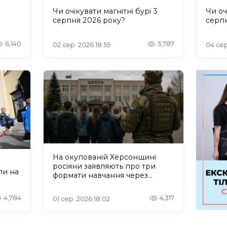
и
Чи очікувати магнітні бурі 3
Чи оч
серпня 2026 року?
серп
6,140
5,787
02 сер. 2026 18:55
04 сер
На окупованій Херсонщині
росіяни заявляють про три
ли на
формати навчання через
проблеми зі світлом та
інтернетом
4,784
4,317
01 сер. 2026 18:02