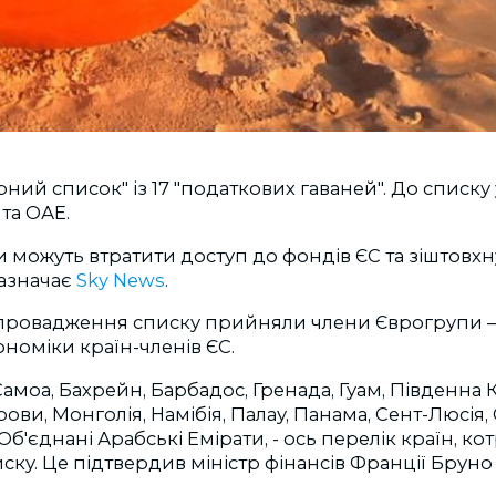
ний список" із 17 "податкових гаваней". До списку
та ОАЕ.
и можуть втратити доступ до фондів ЄС та зіштовх
зазначає
Sky News
.
провадження списку прийняли члени Єврогрупи — 
кономіки країн-членів ЄС.
моа, Бахрейн, Барбадос, Гренада, Гуам, Південна К
ови, Монголія, Намібія, Палау, Панама, Сент-Люсія,
та Об'єднані Арабські Емірати, - ось перелік країн, ко
ску. Це підтвердив міністр фінансів Франції Бруно