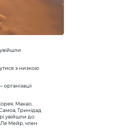
 увійшли
нутися з низкою
організації
орея, Макао,
 Самоа, Тринідад
трі увійшли до
 Ле Мейр, член