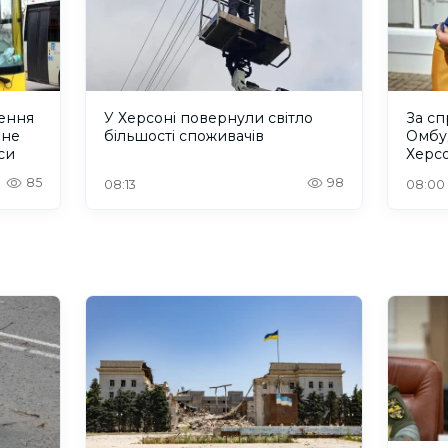
ення
У Херсоні повернули світло
За с
 не
більшості споживачів
Омбу
си
Херс
300 
85
98
08:13
08:00