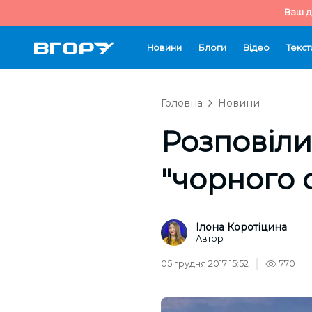
Ваш д
Новини
Блоги
Відео
Текст
Головна
Новини
Розповіли
"чорного 
Ілона Коротіцина
Автор
05 грудня 2017 15:52
770