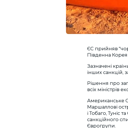
ЄС прийняв "чор
Південна Корея 
Зазначені країн
інших санкцій, 
Рішення про за
всіх міністрів е
Американське Са
Маршаллові остр
і Тобаго, Туніс 
санкційного спи
Єврогрупи.