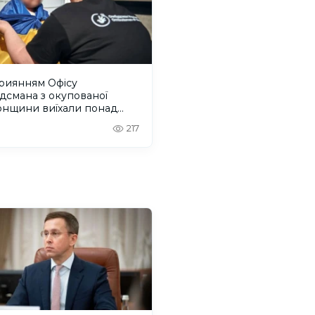
приянням Офісу
дсмана з окупованої
онщини виїхали понад
людей
217