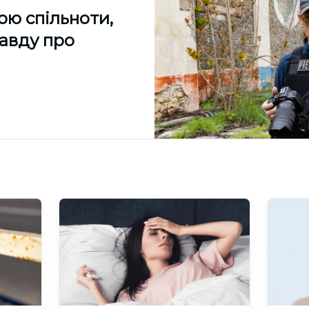
ою спільноти,
равду про