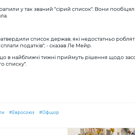
рапили у так званий "сірий список". Вони пообіцял
ла.
 затвердили список держав, які недостатньо робля
сплати податків", - сказав Ле Мейр.
що в найближчі тижні приймуть рішення щодо засо
о списку".
ти
#Евросоюз
#Офшор