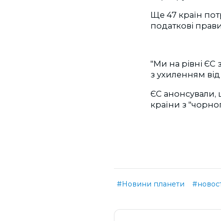
Ще 47 країн пот
податкові прави
"Ми на рівні ЄС
з ухиленням від 
ЄС анонсували, 
країни з "чорног
#Новини планети
#новос