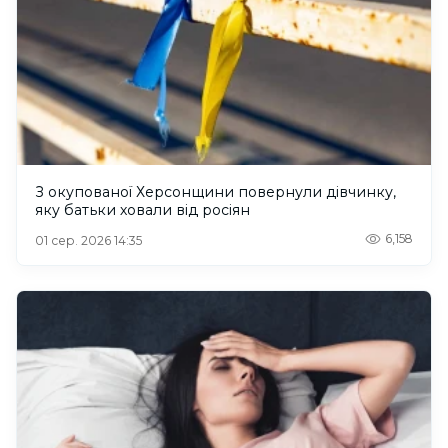
З окупованої Херсонщини повернули дівчинку,
яку батьки ховали від росіян
6,158
01 сер. 2026 14:35