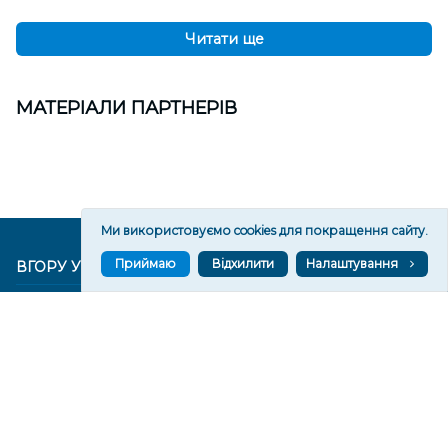
Читати ще
МАТЕРІАЛИ ПАРТНЕРІВ
Ми використовуємо cookies для покращення сайту.
Приймаю
Відхилити
Налаштування
ВГОРУ У СОЦМЕРЕЖАХ ТА МЕСЕНДЖЕРАХ
VGORU.ORG В GOOGLE NEWS
VGORU.ORG в GOOGLE NEWS
Підписуйтеся, щоб знати останні новини Херсона та
Херсонщини сьогодні