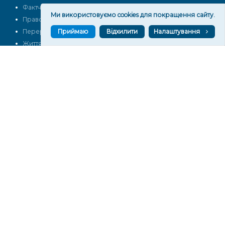
Фактчек
Розслідування
Ми використовуємо cookies для покращення сайту.
Право
Фото
Приймаю
Відхилити
Налаштування
Перерва на каву
Промо
Життя
Блоги
Відео
Архів
Про нас
Контакти
Редакційна політика
Політика конфіденційності
Cпівпраця
КОНТАКТИ
Редакційний відділ:
ilona.polesova@gmail.com
vgorunews@gmail.com
lvgoru@gmail.com
team@vgoru.org
Відділ продажів:
partnership@vgoru.org
oleksiylehen@vgoru.org