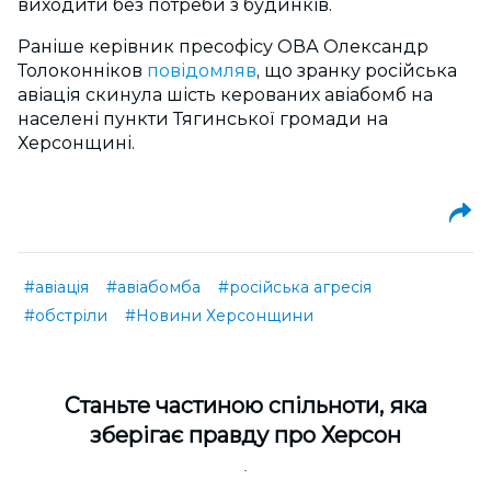
виходити без потреби з будинків.
Раніше керівник пресофісу ОВА Олександр
Толоконніков
повідомляв
, що зранку російська
авіація скинула шість керованих авіабомб на
населені пункти Тягинської громади на
Херсонщині.
#авіація
#авіабомба
#російська агресія
#обстріли
#Новини Херсонщини
Cтаньте частиною спільноти, яка
зберігає правду про Херсон