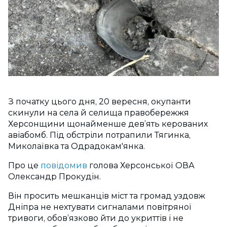
З початку цього дня, 20 вересня, окупанти
скинули на села й селища правобережжя
Херсонщини щонайменше девʼять керованих
авіабомб. Під обстріли потрапили Тягинка,
Миколаївка та Одрадокам'янка.
Про це
повідомив
голова Херсонської ОВА
Олександр Прокудін.
Він просить мешканців міст та громад уздовж
Дніпра не нехтувати сигналами повітряної
тривоги, обовʼязково йти до укриттів і не