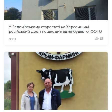
У Зеленівському старостаті на Херсонщині
російський дрон пошкодив адмінбудівлю. ФОТО
63
09:51