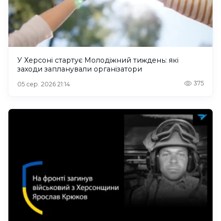
У Херсоні стартує Молодіжний тиждень: які
заходи запланували організатори
375
05 сер. 2026 21:14