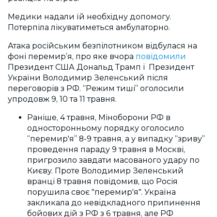
Медики надали їй необхідну допомогу.
Потерпіла лікуватиметься амбулаторно.
Атака російським безпілотником відбулася на
фоні перемир’я, про яке вчора
повідомили
Президент США Дональд Трамп і Президент
України Володимир Зеленський після
переговорів з РФ. “Режим тиші” оголосили
упродовж 9, 10 та 11 травня.
Раніше, 4 травня, Міноборони РФ в
односторонньому порядку оголосило
“перемир'я” 8-9 травня, а у випадку “зриву”
проведення параду 9 травня в Москві,
пригрозило завдати масованого удару по
Києву. Проте Володимир Зеленський
вранці 8 травня повідомив, що Росія
порушила своє "перемир'я". Україна
закликала до невідкладного припинення
бойових дій з РФ з 6 травня, але РФ