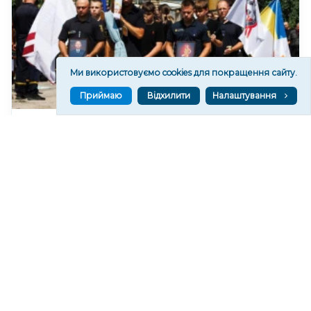
Ми використовуємо cookies для покращення сайту.
Приймаю
Відхилити
Налаштування
На Херсонщині попрощалися із загиблими від
російського дрона рятувальником та його сином
302
05 сер. 2026 20:39
Читати ще
МАТЕРІАЛИ ПАРТНЕРІВ