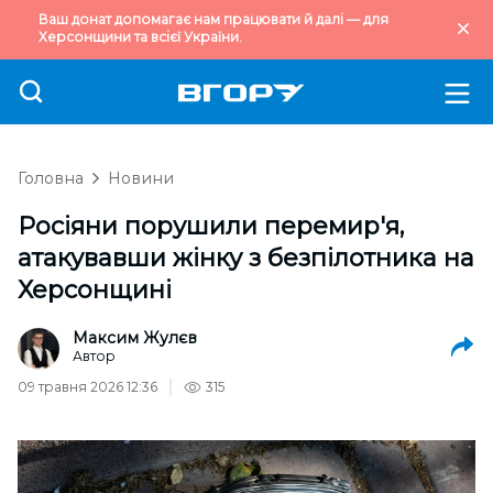
Ваш донат допомагає нам працювати й далі — для
Херсонщини та всієї України.
Головна
Новини
Росіяни порушили перемир'я,
атакувавши жінку з безпілотника на
Херсонщині
Максим Жулєв
Автор
09 травня 2026 12:36
315