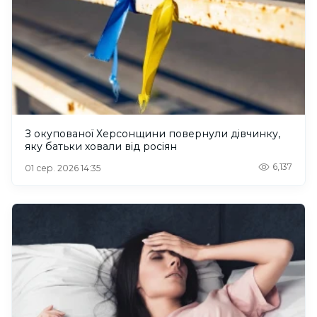
З окупованої Херсонщини повернули дівчинку,
яку батьки ховали від росіян
6,137
01 сер. 2026 14:35