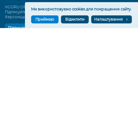
VGORU.ORG в GOOGLE NEWS
Ми використовуємо cookies для покращення сайту.
Підписуйтеся, щоб знати останні новини Херсона та
Херсонщини сьогодні
Приймаю
Відхилити
Налаштування
Підписатися
СТОРІНКИ
Новини
Тексти
Історії
Аналітика
Фактчек
Розслідування
Право
Фото
Перерва на каву
Промо
Життя
Блоги
Відео
Архів
Про нас
Контакти
Редакційна політика
Політика конфіденційності
Cпівпраця