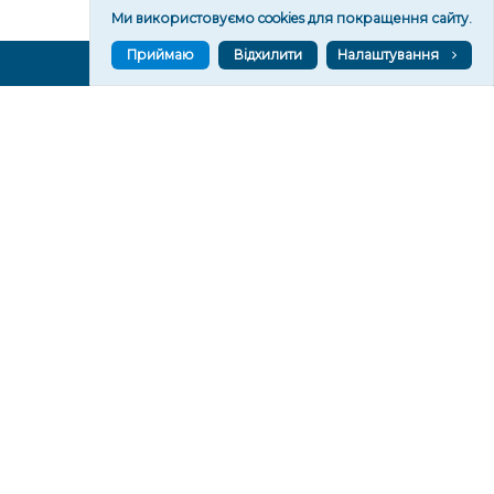
Ми використовуємо cookies для покращення сайту.
Приймаю
Відхилити
Налаштування
ВГОРУ У СОЦМЕРЕЖАХ ТА МЕСЕНДЖЕРАХ
VGORU.ORG В GOOGLE NEWS
VGORU.ORG в GOOGLE NEWS
Підписуйтеся, щоб знати останні новини Херсона та
Херсонщини сьогодні
Підписатися
СТОРІНКИ
Новини
Тексти
Історії
Аналітика
Фактчек
Розслідування