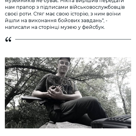
музейників не буває. Нікіта вирішив передати
нам прапор з підписами військовослужбовців
своєї роти. Стяг має свою історію, з ним воїни
йшли на виконання бойових завдань", -
написали на сторінці музею у фейсбук.