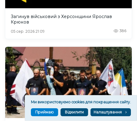
Загинув військовий з Херсонщини Ярослав
Крюков
386
05 сер. 2026 21:09
Ми використовуємо cookies для покращення сайту.
Приймаю
Відхилити
Налаштування
На Херсонщині попрощалися із загиблими від
російського дрона рятувальником та його сином