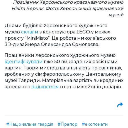
Працівник Херсонського краєзнавчого музею
Нікіта Берчак. Фото: Херсонський краєзнавчий
музей
Днями будівлю Херсонського художнього
музею
склали
з конструктора LEGO у межах
проєкту “MiniMisto”. Це робота миколаївського
3D-дизайнера Олександра Єрмолаєва.
Працівники Херсонського художнього музею
ідентифікували
вже 50 викрадених росіянами
картин. Твори мистецтва впізнають по світлинах,
зроблених у сімферопольському Центральному
музеї Тавриди. Матеріальна вартість викрадених
артефактів
оцінюється
в сотні мільйонів доларів.
#Національна гвардія
#Прапор
#експонати