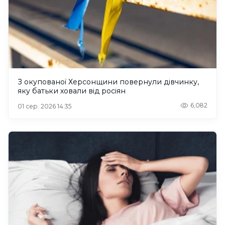
З окупованої Херсонщини повернули дівчинку,
яку батьки ховали від росіян
6,082
01 сер. 2026 14:35