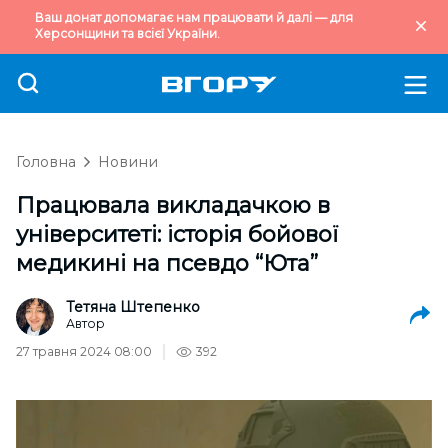
Ваш донат допомагає нам працювати й далі — для
Херсонщини та всієї України.
Головна
Новини
Працювала викладачкою в
університеті: історія бойової
медикині на псевдо “Юта”
Тетяна Штепенко
Автор
27 травня 2024 08:00
392