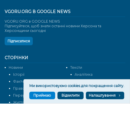
VGORU.ORG В GOOGLE NEWS
VGORU.ORG в GOOGLE NEWS
Підписуйтеся, щоб знати останні новини Херсона та
Херсонщини сьогодні
Підписатися
СТОРІНКИ
Новини
Тексти
Історії
Аналітика
Фактчек
Розслідування
Ми використовуємо cookies для покращення сайту.
Право
Фото
Приймаю
Відхилити
Налаштування
Перерва на каву
Промо
Життя
Блоги
Відео
Архів
Про нас
Контакти
Редакційна політика
Політика конфіденційності