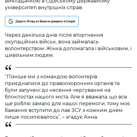
викладачкою в Одеському державному
університеті внутрішніх справ.
Додати Вгору як бажане джерело в Google
Через декілька днів після вторгнення
окупаційних військ, вона займалась
волонтерством. Жінка допомагала і військовим, і
цивільним людям.
“Пізніше ми з командою волонтерів
приєдналися до правоохоронних органів та
були залучені до несення чергування на
блокпостах нашого міста. Але я вважала, що все
ще роблю замало для нашої перемоги, тому моє
бажання вступити до лав ЗСУ з кожним днем
лише посилювалось”, – згадує Анна.