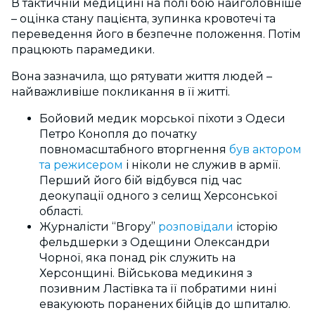
В тактичній медицині на полі бою найголовніше
– оцінка стану пацієнта, зупинка кровотечі та
переведення його в безпечне положення. Потім
працюють парамедики.
Вона зазначила, що рятувати життя людей –
найважливіше покликання в її житті.
Бойовий медик морської піхоти з Одеси
Петро Конопля до початку
повномасштабного вторгнення
був актором
та режисером
і ніколи не служив в армії.
Перший його бій відбувся під час
деокупації одного з селищ Херсонської
області.
Журналісти “Вгору”
розповідали
історію
фельдшерки з Одещини Олександри
Чорної, яка понад рік служить на
Херсонщині. Військова медикиня з
позивним Ластівка та її побратими нині
евакуюють поранених бійців до шпиталю.