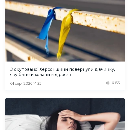
З окупованої Херсонщини повернули дівчинку,
яку батьки ховали від росіян
6,133
01 сер. 2026 14:35