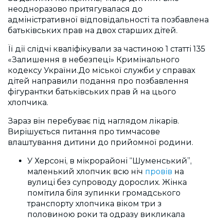
неодноразово притягувалася до
адміністративної відповідальності та позбавлена
батьківських прав на двох старших дітей.
Її дії слідчі кваліфікували за частиною 1 статті 135
«Залишення в небезпеці» Кримінального
кодексу України.До міської служби у справах
дітей направили подання про позбавлення
фігурантки батьківських прав й на цього
хлопчика.
Зараз він перебуває під наглядом лікарів.
Вирішується питання про тимчасове
влаштування дитини до прийомної родини.
У Херсоні, в мікрорайоні “Шуменський”,
маленький хлопчик всю ніч
провів
на
вулиці без супроводу дорослих.
Жінка
помітила біля зупинки громадського
транспорту хлопчика віком три з
половиною роки та одразу викликала