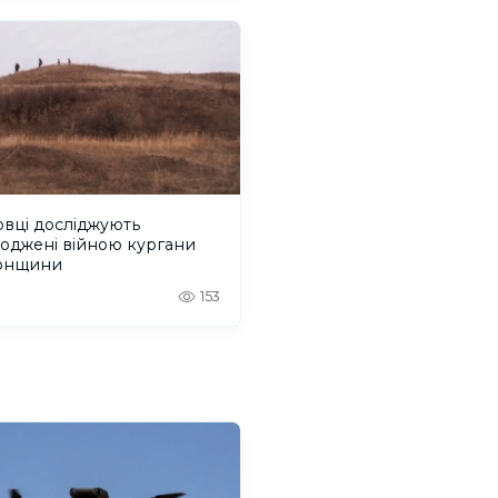
вці досліджують
оджені війною кургани
онщини
153