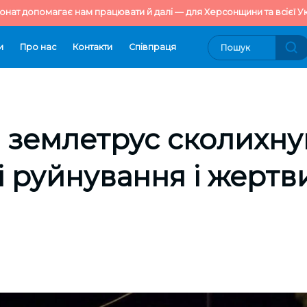
онат допомагає нам працювати й далі — для Херсонщини та всієї Ук
и
Про нас
Контакти
Cпівпраця
землетрус сколихнув
 руйнування і жертв