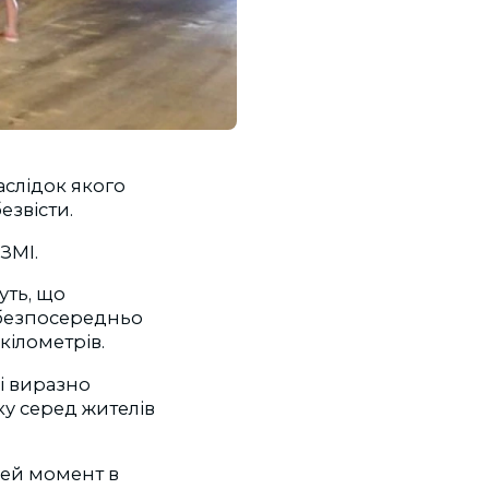
наслідок якого
езвісти.
ЗМІ.
уть, що
я безпосередньо
кілометрів.
і виразно
ку серед жителів
 цей момент в