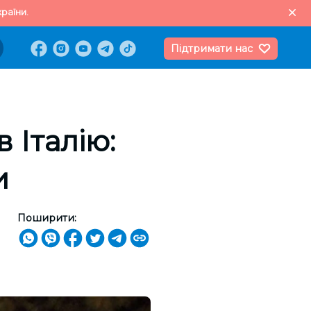
раїни.
Підтримати нас
 Італію:
и
Поширити: