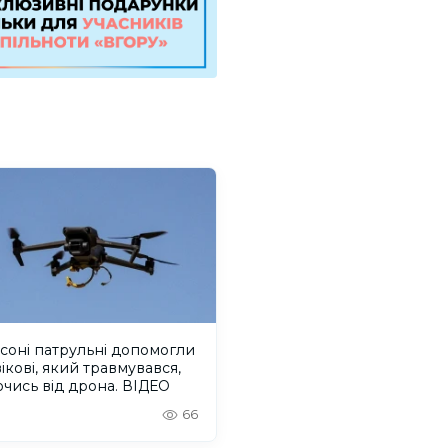
соні патрульні допомогли
ікові, який травмувався,
чись від дрона. ВІДЕО
66