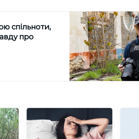
ою спільноти,
равду про