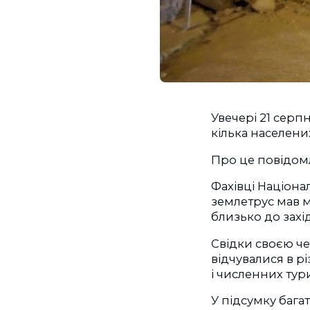
Увечері 21 серпн
кілька населених
Про це повідомл
Фахівці Націонал
землетрус мав м
близько до захі
Свідки cвоєю ч
відчувалися в р
і численних тури
У підсумку багат