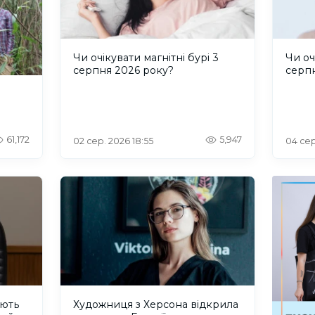
Чи очікувати магнітні бурі 3
Чи оч
серпня 2026 року?
серп
61,172
5,947
02 сер. 2026 18:55
04 сер
ують
Художниця з Херсона відкрила