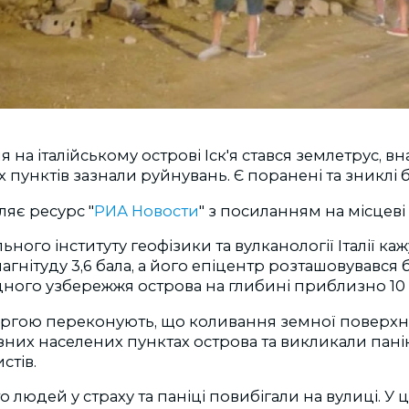
я на італійському острові Іск'я стався землетрус, в
 пунктів зазнали руйнувань. Є поранені та зниклі б
яє ресурс "
РИА Новости
" з посиланням на місцеві 
ьного інституту геофізики та вулканології Італії каж
агнітуду 3,6 бала, а його епіцентр розташовувавс
дного узбережжя острова на глибині приблизно 10 
ергою переконують, що коливання земної поверхн
ізних населених пунктах острова та викликали пані
стів.
о людей у страху та паніці повибігали на вулиці. У