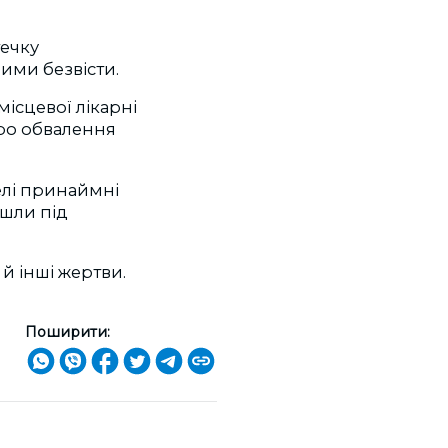
течку
ими безвісти.
ісцевої лікарні
про обвалення
елі принаймні
йшли під
й інші жертви.
Поширити: