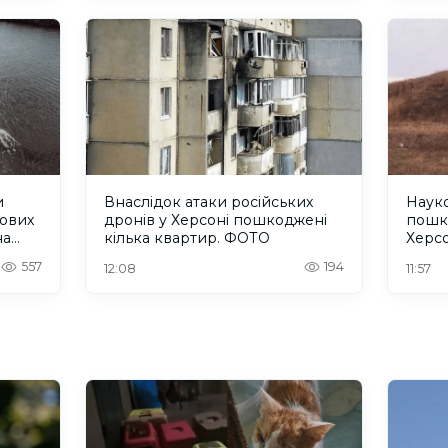
и
Внаслідок атаки російських
Науко
кових
дронів у Херсоні пошкоджені
пошк
на
кілька квартир. ФОТО
Херс
557
194
12:08
11:57