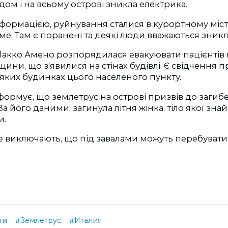
годом і на всьому острові зникла електрика.
нформацією, руйнування сталися в курортному міс
ме. Там є поранені та деякі люди вважаються зникл
Лакко Амено розпорядилася евакуювати пацієнтів м
іщини, що з'явилися на стінах будівлі. Є свідчення 
деяких будинках цього населеного пункту.
нформує, що землетрус на острові призвів до загиб
а його даними, загинула літня жінка, тіло якої зна
и.
 виключають, що під завалами можуть перебувати 
ти
#Землетрус
#Италия