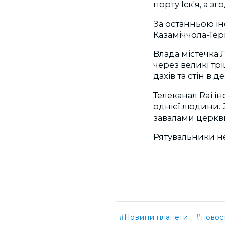
порту Іск'я, а з
За останньою і
Казаміччола-Тер
Влада містечка 
через великі тр
дахів та стін в 
Телеканал Rai і
однієї людини. З
завалами церкв
Рятувальники не
#Новини планети
#новос