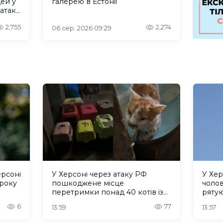
дей у
галерею в Естонії
 атаку
2,755
2,274
06 сер. 2026 09:29
ерсоні
У Херсоні через атаку РФ
У Хер
 року
пошкоджене місце
чолов
перетримки понад 40 котів із
рятую
притулку "Кіт Бегемот"
6
77
13:59
13:57