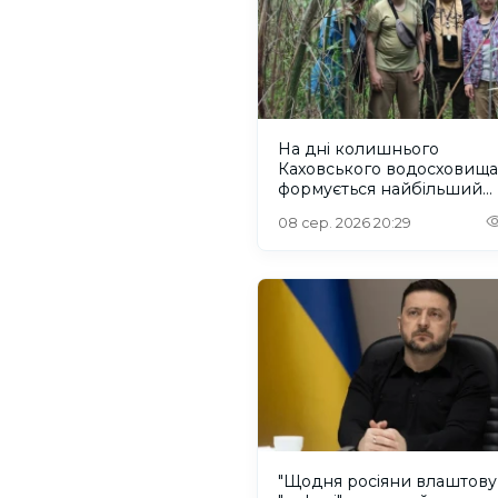
На дні колишнього
Каховського водосховища
формується найбільший
рівновіковий ліс Європи
08 сер. 2026 20:29
"Щодня росіяни влаштов