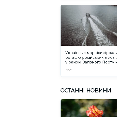
Українські морпіхи зірвал
ротацію російських війсь
у районі Залізного Порту 
Херсонщині. ВІДЕО
12:23
ОСТАННІ НОВИНИ