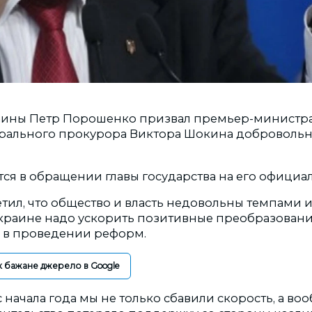
аины Петр Порошенко призвал премьер-министр
рального прокурора Виктора Шокина добровольн
тся в обращении главы государства на его официа
тил, что общество и власть недовольны темпами 
Украине надо ускорить позитивные преобразовани
 в проведении реформ.
к бажане джерело в Google
с начала года мы не только сбавили скорость, а во