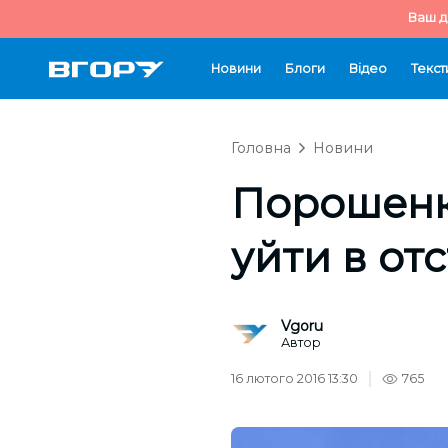
Ваш д
Новини
Блоги
Відео
Текст
Головна
Новини
Порошенк
уйти в от
Vgoru
Автор
16 лютого 2016 13:30
765