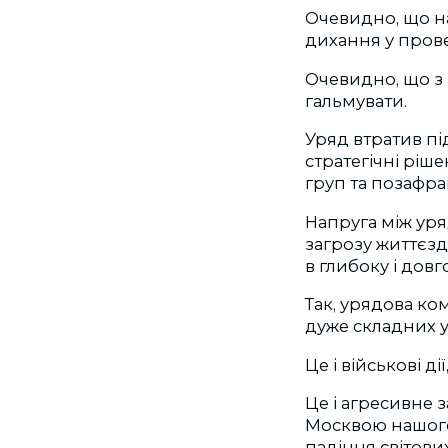
Очевидно, що н
дихання у пров
Очевидно, що з 
гальмувати.
Уряд втратив пі
стратегічні ріш
груп та позафра
Напруга між уря
загрозу життєзда
в глибоку і дов
Так, урядова ком
дуже складних у
Це і військові д
Це і агресивне 
Москвою нашого 
падіння світових