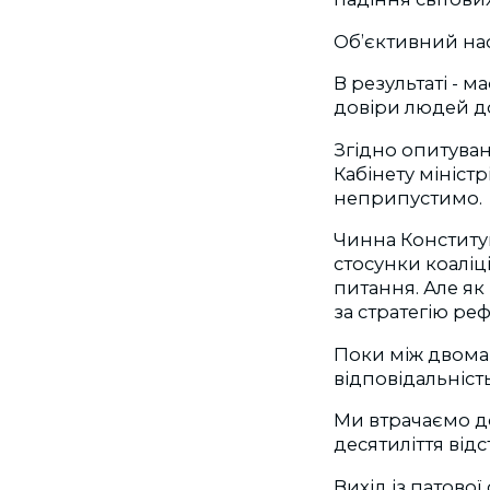
Об’єктивний нас
В результаті - м
довіри людей д
Згідно опитуван
Кабінету мініст
неприпустимо.
Чинна Конститу
стосунки коаліці
питання. Але як 
за стратегію ре
Поки між двома
відповідальність
Ми втрачаємо дор
десятиліття відс
Вихід із патової