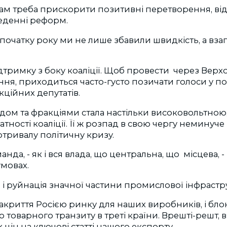
ам треба прискорити позитивні перетворення, ві
еденні реформ.
початку року ми не лише збавили швидкість, а взаг
дтримку з боку коаліції. Щоб провести через Верхо
ення, приходиться часто-густо позичати голоси у п
кційних депутатів.
дом та фракціями стала настільки високовольтною
тності коаліції. Її ж розпад в свою чергу неминуче
готривалу політичну кризу.
анда, - як і вся влада, що центральна, що місцева, 
мовах.
ії, і руйнація значної частини промислової інфрастр
закриття Росією ринку для наших виробників, і бл
товарного транзиту в треті країни. Врешті-решт, в
 цін на ключові статті нашого експорту.