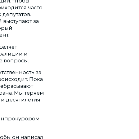
ции. Чтобы
риходится часто
 депутатов.
 выступают за
торый
ент.
деляет
оалиции и
е вопросы.
етственность за
роисходит. Пока
еребрасывают
трана. Мы теряем
ы и десятилетия
 генпрокурором
тобы он написал