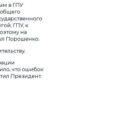
ым в ГПУ
 общего
сударственного
ой, ГПУ, к
оэтому на
нул Порошенко.
тельству.
зации
ило, что ошибок
етил Президент.