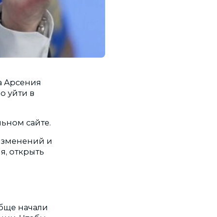
а Арсения
о уйти в
льном сайте.
изменений и
я, открыть
обще начали