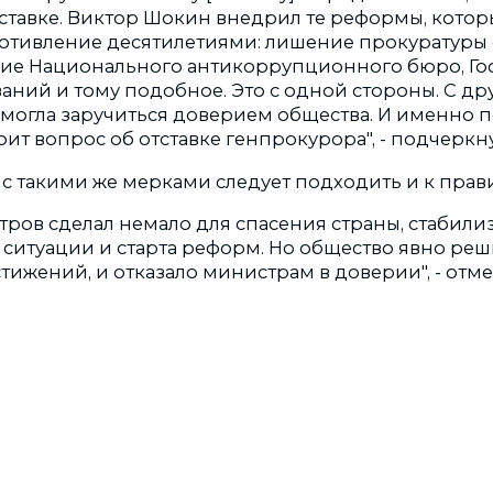
тставке. Виктор Шокин внедрил те реформы, котор
отивление десятилетиями: лишение прокуратуры
ние Национального антикоррупционного бюро, Го
ний и тому подобное. Это с одной стороны. С друг
смогла заручиться доверием общества. И именно п
оит вопрос об отставке генпрокурора", - подчерк
 с такими же мерками следует подходить и к прави
тров сделал немало для спасения страны, стабили
ситуации и старта реформ. Но общество явно реш
тижений, и отказало министрам в доверии", - отм