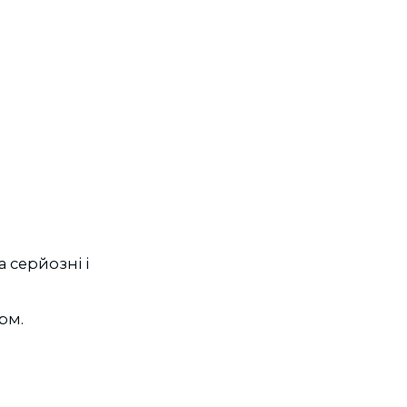
 серйозні і
рм.