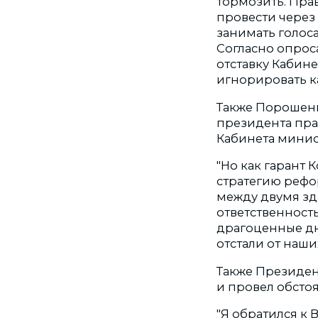
тормозить. Пра
провести через
занимать голос
Согласно опрос
отставку Кабине
игнорировать к
Также Порошенк
президента пра
Кабинета минис
"Но как гарант 
стратегию рефор
между двумя зд
ответственность
драгоценные дни
отстали от наши
Также Президен
и провел обсто
"Я обратился к