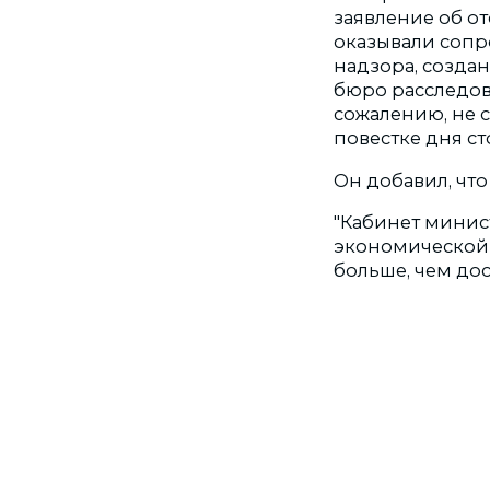
заявление об о
оказывали сопр
надзора, созда
бюро расследова
сожалению, не 
повестке дня ст
Он добавил, что
"Кабинет минис
экономической 
больше, чем дос