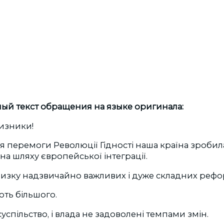
й текст обращения на языке оригинала:
чизники!
ля перемоги Революції Гідності наша країна зробила
на шляху європейської інтеграції.
изку надзвичайно важливих і дуже складних рефо
ть більшого.
успільство, і влада не задоволені темпами змін.