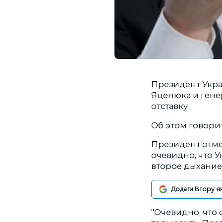
Президент Укр
Яценюка и гене
отставку.
Об этом говори
Президент отме
очевидно, что 
второе дыхание
Додати Вгору я
"Очевидно, что 