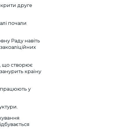
дкрити друге
алі почали
вну Раду навіть
озакоаліційних
, що створює
 занурить країну
- працюють у
уктури.
окування
ідбувається