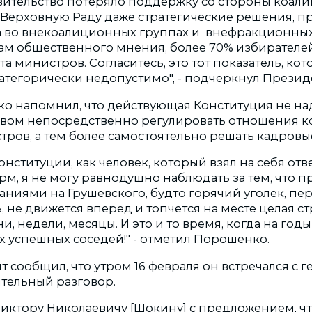
вительство потеряло поддержку со стороны коали
 Верховную Раду даже стратегические решения, п
а во внекоалиционных группах и внефракционных
ам общественного мнения, более 70% избирателей
та министров. Согласитесь, это тот показатель, ко
атегорически недопустимо", - подчеркнул Презид
о напомнил, что действующая Конституция не на
вом непосредственно регулировать отношения к
тров, а тем более самостоятельно решать кадровы
Конституции, как человек, который взял на себя отв
м, я не могу равнодушно наблюдать за тем, что п
аниями на Грушевского, будто горячий уголек, п
, не движется вперед и топчется на месте целая с
, недели, месяцы. И это и то время, когда на год
х успешных соседей!" - отметил Порошенко.
т сообщил, что утром 16 февраля он встречался с
ятельный разговор.
 Виктору Николаевичу [Шокину] с предложением, ч