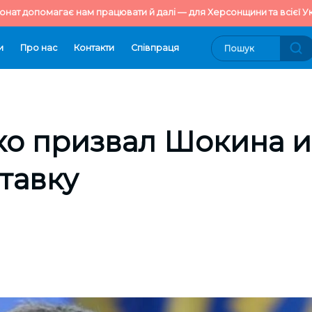
онат допомагає нам працювати й далі — для Херсонщини та всієї Ук
и
Про нас
Контакти
Cпівпраця
о призвал Шокина и
ставку