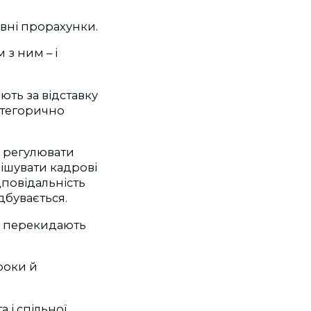
ивні прорахунки.
 з ним – і
ють за відставку
категорично
 регулювати
рішувати кадрові
ідповідальність
ідбувається.
у перекидають
 роки й
а і спільної