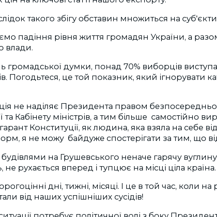
лідок такого збігу обставин множиться на суб'єкт
аємо падіння рівня життя громадян України, а разом
о влади.
ь громадської думки, понад 70% виборців виступа
рів. Погодьтеся, це той показник, який ігнорувати 
ція не наділяє Президента правом безпосередньо
ї та Кабінету міністрів, а тим більше самостійно ви
гарант Конституції, як людина, яка взяла на себе в
форм, я не можу байдуже спостерігати за тим, що в
 будівлями на Грушевського неначе гарячу вуглин
, не рухається вперед і тупцює на місці ціла країна.
огоцінні дні, тижні, місяці. І це в той час, коли на
тали від наших успішніших сусідів!
 ситуації потребує політичної волі з боку Президент