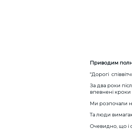
Приводим полны
"Дорогі співвіт
За два роки піс
впевнені кроки 
Ми розпочали н
Та люди вимагаю
Очевидно, що і с