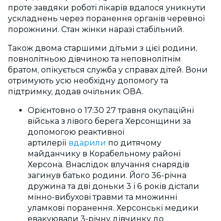
проте завдяки роботі лікарів вдалося уникнути
ускладнень через поранення органів черевної
порожнини. Стан жінки наразі стабільний.
Також двома старшими дітьми з цієї родини,
повнолітньою дівчиною та неповнолітнім
братом, опікується служба у справах дітей. Вони
отримують усю необхідну допомогу та
підтримку, додав очільник ОВА.
Орієнтовно о 17:30 27 травня окупаційні
війська з лівого берега Херсонщини за
допомогою реактивної
артилерії
вдарили
по дитячому
майданчику в Корабельному районі
Херсона. Внаслідок влучання снарядів
загинув батько родини. Його 36-річна
дружина та дві доньки 3 і 6 років дістали
мінно-вибухові травми та множинні
уламкові поранення. Херсонські медики
евакуювали 3-річну дівчинку до