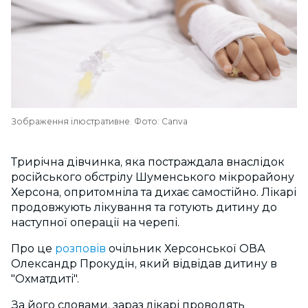
Зображення ілюстративне. Фото: Canva
Трирічна дівчинка, яка постраждала внаслідок
російського обстрілу Шуменського мікрорайону
Херсона, опритомніла та дихає самостійно. Лікарі
продовжують лікування та готують дитину до
наступної операції на черепі.
Про це
розповів
очільник Херсонської ОВА
Олександр Прокудін, який відвідав дитину в
"Охматдиті".
За його словами, зараз лікарі проводять