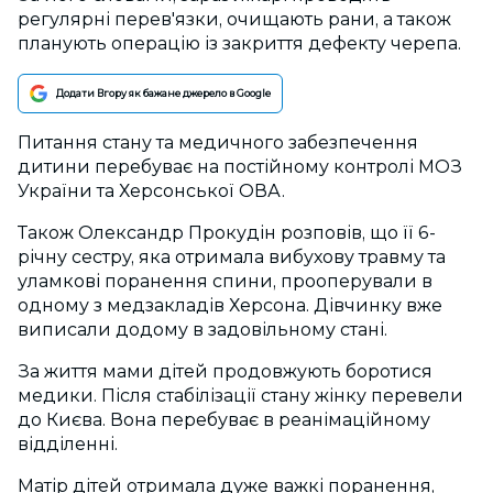
регулярні перев'язки, очищають рани, а також
планують операцію із закриття дефекту черепа.
Додати Вгору як бажане джерело в Google
Питання стану та медичного забезпечення
дитини перебуває на постійному контролі МОЗ
України та Херсонської ОВА.
Також Олександр Прокудін розповів, що її 6-
річну сестру, яка отримала вибухову травму та
уламкові поранення спини, прооперували в
одному з медзакладів Херсона. Дівчинку вже
виписали додому в задовільному стані.
За життя мами дітей продовжують боротися
медики. Після стабілізації стану жінку перевели
до Києва. Вона перебуває в реанімаційному
відділенні.
Матір дітей отримала дуже важкі поранення,