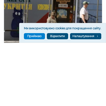
Ми використовуємо cookies для покращення сайту.
Приймаю
Відхилити
Налаштування
У Херсоні обмежать рух тролейбусів за одним із
маршрутів
155
10:35
Читати ще