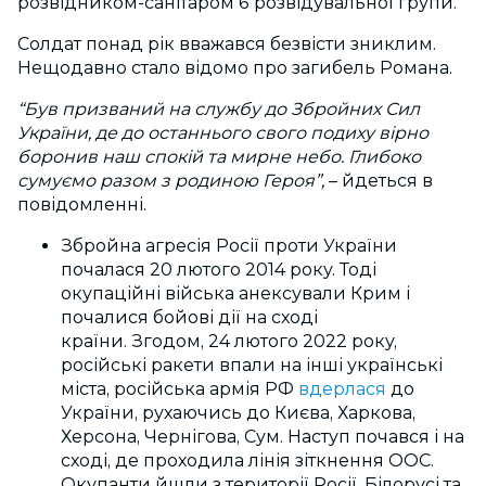
розвідником-санітаром 6 розвідувальної групи.
Солдат понад рік вважався безвісти зниклим.
Нещодавно стало відомо про загибель Романа.
“Був призваний на службу до Збройних Сил
України, де до останнього свого подиху вірно
боронив наш спокій та мирне небо. Глибоко
сумуємо разом з родиною Героя”,
– йдеться в
повідомленні.
Збройна агресія Росії проти України
почалася 20 лютого 2014 року.
Тоді
окупаційні війська анексували Крим і
почалися бойові дії на сході
країни.
Згодом,
24 лютого 2022 року,
російські ракети впали на інші українські
міста, російська армія РФ
вдерлася
до
України, рухаючись до Києва, Харкова,
Херсона, Чернігова, Сум. Наступ почався і на
сході, де проходила лінія зіткнення ООС.
Окупанти йшли з території Росії, Білорусі та