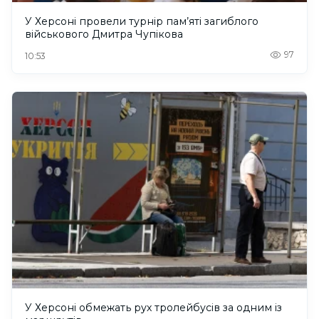
У Херсоні провели турнір пам’яті загиблого
військового Дмитра Чупікова
97
10:53
У Херсоні обмежать рух тролейбусів за одним із