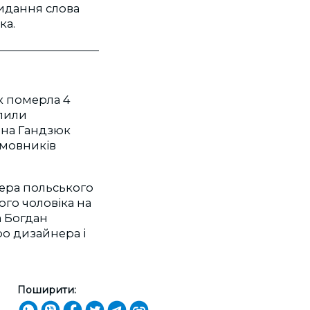
видання слова
ка.
к померла 4
блили
 на Гандзюк
замовників
мера польського
ого чоловіка на
а Богдан
о дизайнера і
Поширити: