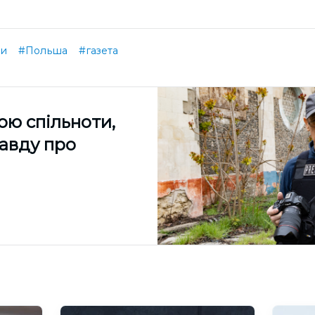
ни
#Польша
#газета
ою спільноти,
равду про