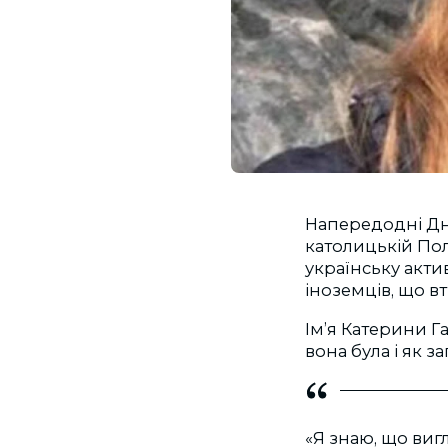
Напередодні Дня
католицькій По
українську акти
іноземців, що вт
Ім’я Катерини Г
вона була і як з
«Я знаю, що виг