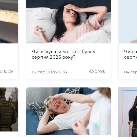
и
Чи очікувати магнітні бурі 3
Чи оч
серпня 2026 року?
серп
6,159
5,796
02 сер. 2026 18:55
04 сер