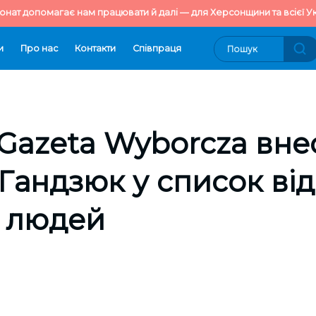
онат допомагає нам працювати й далі — для Херсонщини та всієї Ук
и
Про нас
Контакти
Cпівпраця
Gazeta Wyborcza вне
Гандзюк у список ві
 людей