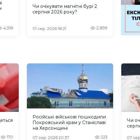
і
Чи очікувати магнітні бурі 2
и
серпня 2026 року?
4,318
2,899
01 сер. 2026 18:21
Російські військові пошкодили
деться
Чи оч
Покровський храм у Станіславі
серп
на Херсонщині
170
223
07 сер. 2026 20:37
07 сер