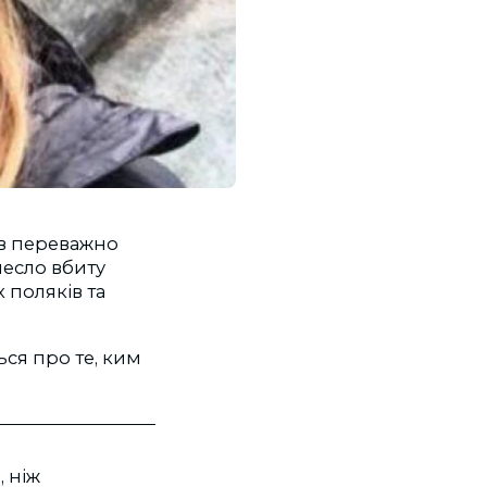
 в переважно
несло вбиту
 поляків та
ься про те, ким
, ніж