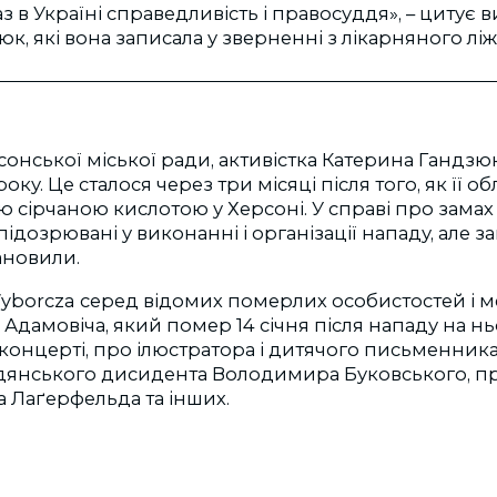
з в Україні справедливість і правосуддя», – цитує 
к, які вона записала у зверненні з лікарняного ліж
нської міської ради, активістка Катерина Гандзю
оку. Це сталося через три місяці після того, як її о
сірчаною кислотою у Херсоні. У справі про замах
підозрювані у виконанні і організації нападу, але 
ановили.
Wyborcza серед відомих померлих особистостей і 
 Адамовіча, який помер 14 січня після нападу на нь
онцерті, про ілюстратора і дитячого письменник
адянського дисидента Володимира Буковського, пр
 Лаґерфельда та інших.