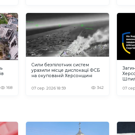
Сили безпілотних систем
ть
Загин
уразили місце дислокації ФСБ
ів
Херс
на окупованій Херсонщині
Шпил
відбу
168
342
07 сер. 2026 18:59
07 сер