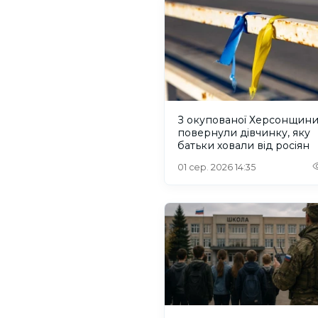
З окупованої Херсонщин
повернули дівчинку, яку
батьки ховали від росіян
01 сер. 2026 14:35