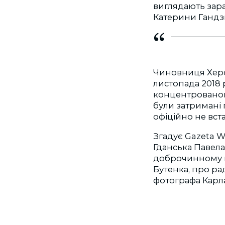
виглядають зара
Катерини Гандзю
Чиновниця Херсо
листопада 2018 р
концентрованою 
були затримані 
офіційно не вст
Згадує Gazeta 
Гданська Павела
доброчинному к
Бутенка, про р
фотографа Карла