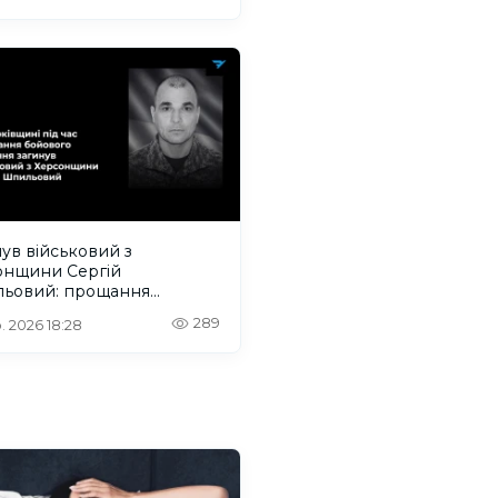
ув військовий з
онщини Сергій
ьовий: прощання
деться на Одещині
289
. 2026 18:28