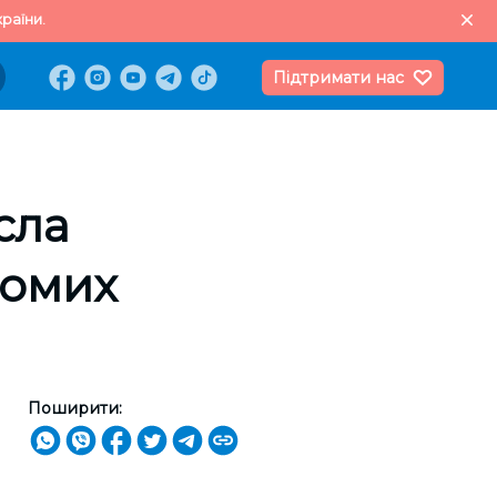
раїни.
Підтримати нас
сла
домих
Поширити: