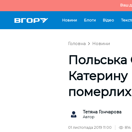
Ваш д
Новини
Блоги
Відео
Текст
Головна
Новини
Польська 
Катерину 
померлих
Тетяна Гончарова
Автор
01 листопада 2019 11:00
814