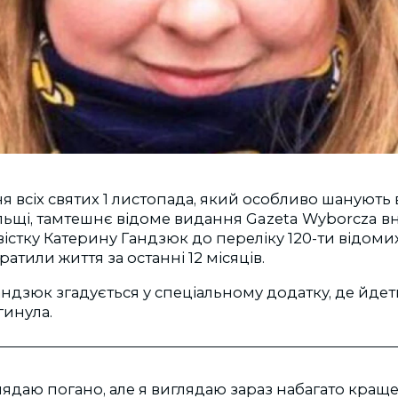
 всіх святих 1 листопада, який особливо шанують
льщі, тамтешнє відоме видання Gazeta Wyborcza в
вістку Катерину Гандзюк до переліку 120-ти відомих
ратили життя за останні 12 місяців.
андзюк згадується у спеціальному додатку, де йдет
агинула.
лядаю погано, але я виглядаю зараз набагато краще