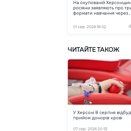
На окупованій Херсонщин
росіяни заявляють про тр
формати навчання через
проблеми зі світлом та
інтернетом
01 сер. 2026 18:02
ЧИТАЙТЕ ТАКОЖ
У Херсоні 8 серпня відбу
прийом донорів крові
07 сер. 2026 20:53