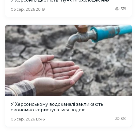
У Херсоні відкриють “пункти охолодження”
319
06 сер. 2026 20:19
У Херсонському водоканалі закликають
економно користуватися водою
316
06 сер. 2026 19:46