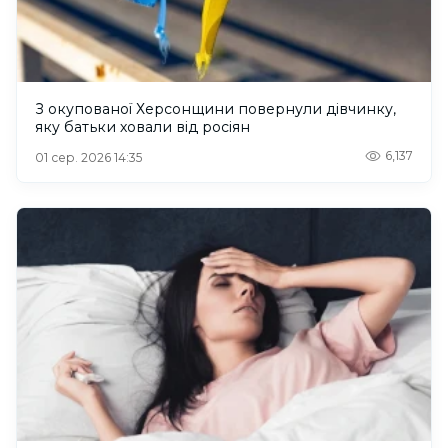
З окупованої Херсонщини повернули дівчинку,
яку батьки ховали від росіян
6,137
01 сер. 2026 14:35