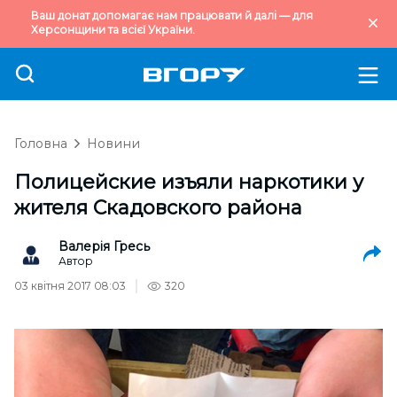
Ваш донат допомагає нам працювати й далі — для
Херсонщини та всієї України.
Головна
Новини
Полицейские изъяли наркотики у
жителя Скадовского района
Валерія Гресь
Автор
03 квітня 2017 08:03
320