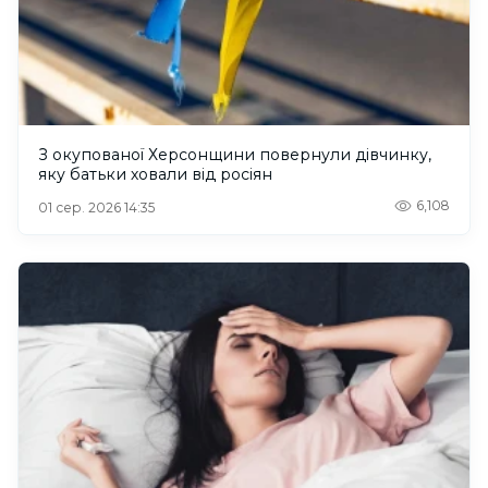
З окупованої Херсонщини повернули дівчинку,
яку батьки ховали від росіян
6,108
01 сер. 2026 14:35