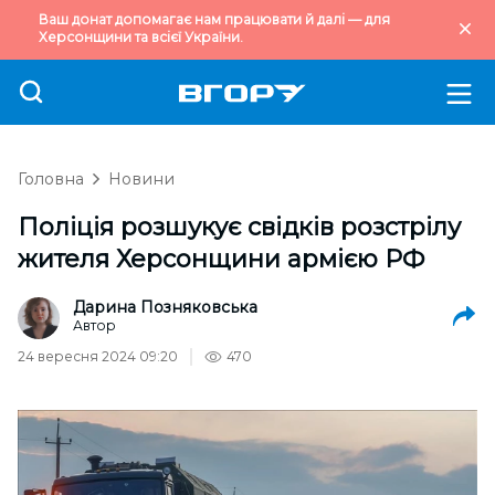
Ваш донат допомагає нам працювати й далі — для
Херсонщини та всієї України.
Головна
Новини
Поліція розшукує свідків розстрілу
жителя Херсонщини армією РФ
Дарина Позняковська
Автор
24 вересня 2024 09:20
470