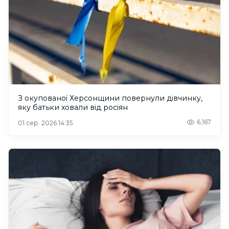
З окупованої Херсонщини повернули дівчинку,
яку батьки ховали від росіян
6,167
01 сер. 2026 14:35