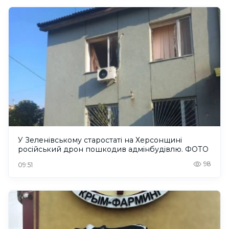
У Зеленівському старостаті на Херсонщині
російський дрон пошкодив адмінбудівлю. ФОТО
98
09:51