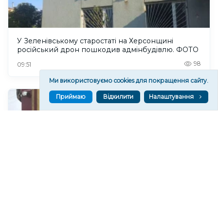
У Зеленівському старостаті на Херсонщині
російський дрон пошкодив адмінбудівлю. ФОТО
98
09:51
Ми використовуємо cookies для покращення сайту.
Приймаю
Відхилити
Налаштування
Судитимуть колишнього окупаційного