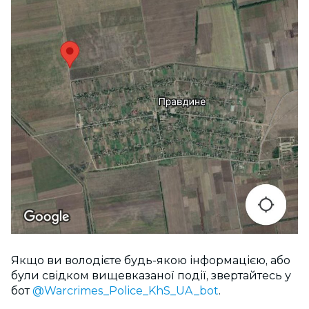
Якщо ви володієте будь-якою інформацією, або
були свідком вищевказаної події, звертайтесь у
бот
@Warcrimes_Police_KhS_UA_bot
.