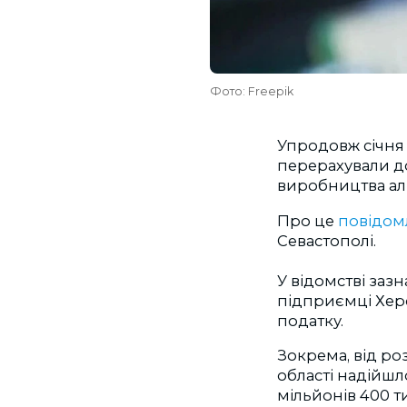
Фото: Freepik
Упродовж січн
перерахували д
виробництва алк
Про це
повідом
Севастополі.
У відомстві зазн
підприємці Хер
податку.
Зокрема, від ро
області надійшл
мільйонів 400 т