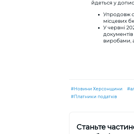
йдеться у дописі
Упродовж с
місцевих бю
У червні 2
документів
виробами, а
#Новини Херсонщини
#а
#Платники податків
Cтаньте частин