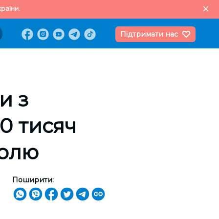
раїни.
Підтримати нас
и з
0 тисяч
голю
Поширити: