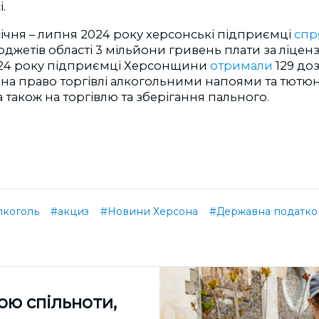
.
ічня – липня 2024 року херсонські підприємці
спр
джетів області 3 мільйони гривень плати за ліцензі
024 року підприємці Херсонщини
отримали
129 до
 на право торгівлі алкогольними напоями та тют
 також на торгівлю та зберігання пального.
лкоголь
#акциз
#Новини Херсона
#Державна податко
ою спільноти,