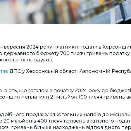
я
–
вересня 2024 року платники податків Херсонщ
о державного бюджету 700 тисяч гривень податку 
огольної продукції.
ляє
ДПС у Херсонській області, Автономній Республ
ачають, що загалом з початку 2024 року до бюджетів
сонщини сплатили 21 мільйон 100 тисяч гривень 
здрібного продажу алкогольних напоїв до місцеви
о 20 мільйонів 400 тисяч гривень акцизного податк
исяч гривень більше надходжень відповідного пері