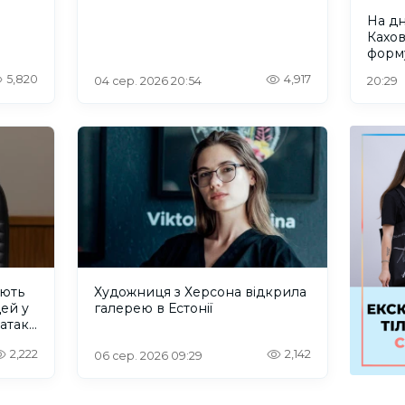
На д
Кахо
форм
рівно
5,820
4,917
04 сер. 2026 20:54
20:29
ують
Художниця з Херсона відкрила
дей у
галерею в Естонії
 атаку
2,222
2,142
06 сер. 2026 09:29