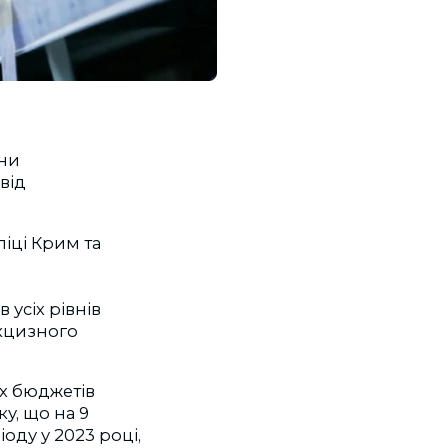
ини
від
іці Крим та
 усіх рівнів
акцизного
х бюджетів
у, що на 9
оду у 2023 році,