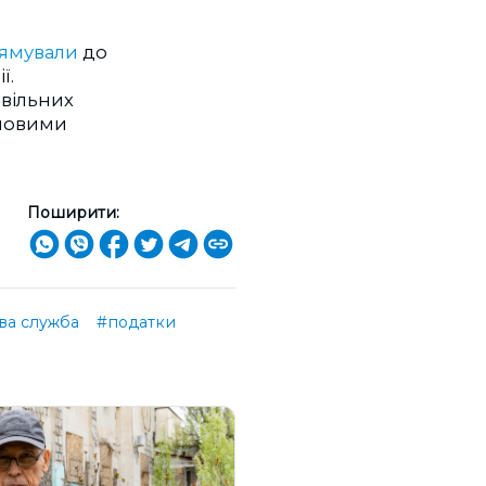
ямували
до
ї.
звільних
юновими
Поширити:
ва служба
#податки