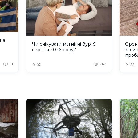
 на
Чи очікувати магнітні бурі 9
Оренд
серпня 2026 року?
зали
проб
Херс
111
247
19:50
19:22