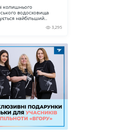
ні колишнього
вського водосховища
ується найбільший
віковий ліс Європи
3,295