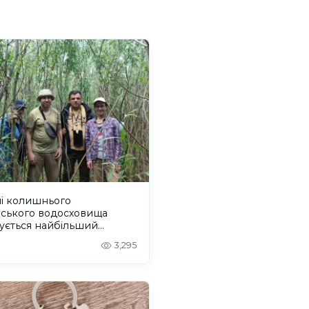
ні колишнього
вського водосховища
ується найбільший
віковий ліс Європи
3,295