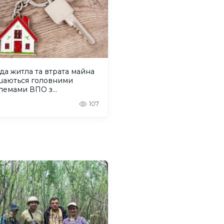
а житла та втрата майна
шаються головними
лемами ВПО з
онщини
107