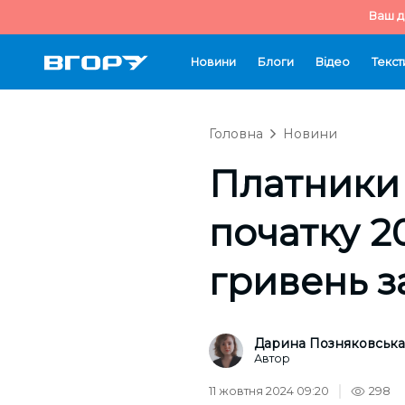
Ваш д
Новини
Блоги
Відео
Текст
Головна
Новини
Платники 
початку 2
гривень з
Дарина Позняковська
Автор
11 жовтня 2024 09:20
298