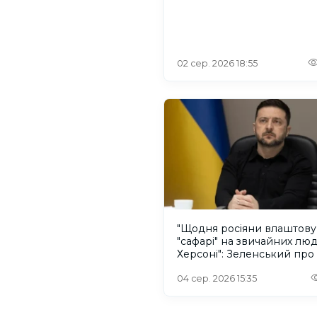
02 сер. 2026 18:55
"Щодня росіяни влаштов
"сафарі" на звичайних лю
Херсоні": Зеленський про
російського дрона
04 сер. 2026 15:35