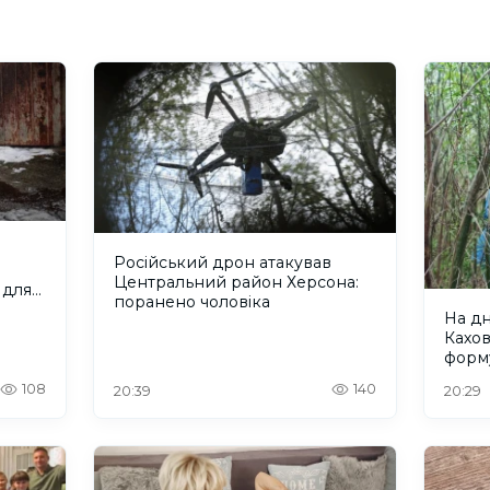
Російський дрон атакував
Центральний район Херсона:
 для
поранено чоловіка
На д
Кахо
форм
рівно
108
140
20:39
20:29