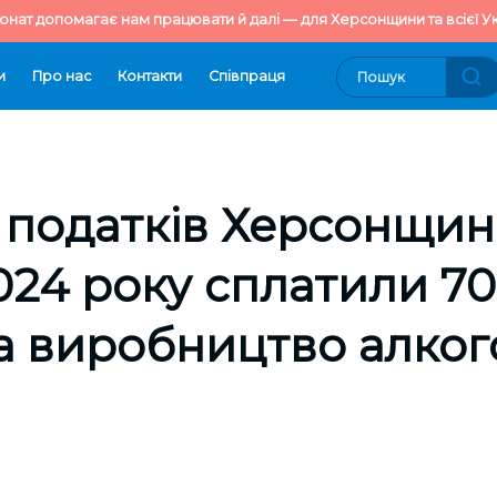
онат допомагає нам працювати й далі — для Херсонщини та всієї Ук
и
Про нас
Контакти
Cпівпраця
податків Херсонщин
024 року сплатили 70
а виробництво алко