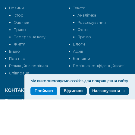
Новини
Тексти
Історії
Аналітика
Фактчек
Розслідування
Право
Фото
Перерва на каву
Промо
Життя
Блоги
Відео
Архів
Про нас
Контакти
Редакційна політика
Політика конфіденційності
Cпівпраця
Ми використовуємо cookies для покращення сайту.
КОНТАКТИ
Приймаю
Відхилити
Налаштування
Редакційний відділ:
ilona.polesova@gmail.com
vgorunews@gmail.com
lvgoru@gmail.com
team@vgoru.org