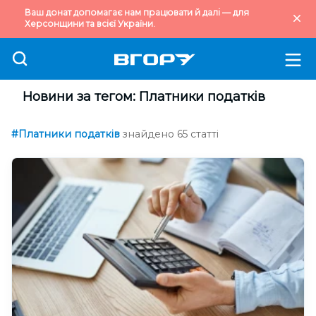
Ваш донат допомагає нам працювати й далі — для
Херсонщини та всієї України.
Новини за тегом: Платники податків
#Платники податків
знайдено 65 статті