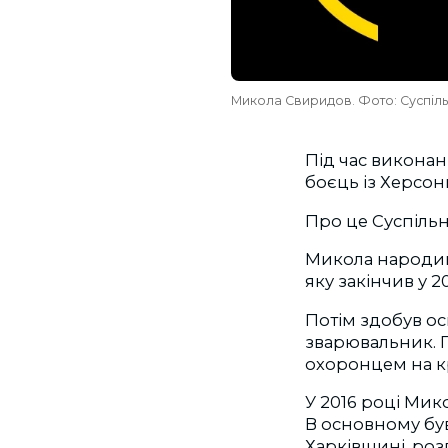
Микола Свиридов. Фото: Суспіл
Під час виконан
боєць із Херсо
Про це Суспіль
Микола народивс
яку закінчив у 2
Потім здобув ос
зварювальник. П
охоронцем на к
У 2016 році Мик
В основному бу
Харківщині, розп