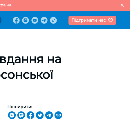
раїни.
Підтримати нас
авдання на
рсонської
Поширити: