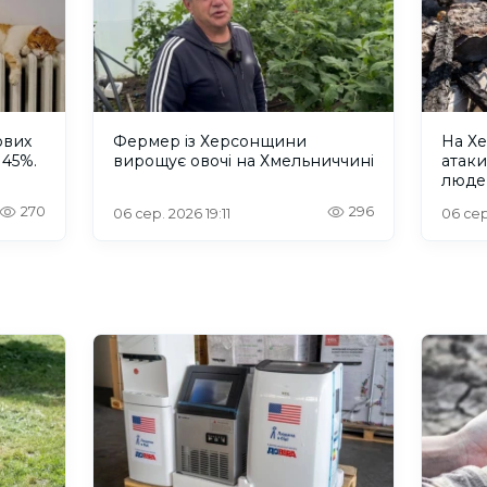
ових
Фермер із Херсонщини
На Хе
 45%.
вирощує овочі на Хмельниччині
атак
люде
270
296
06 сер. 2026 19:11
06 сер