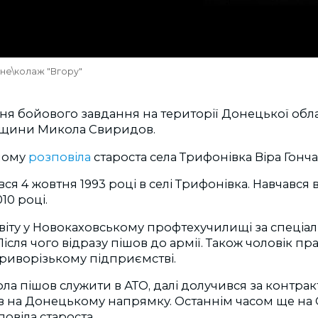
ьне\колаж "Вгору"
ня бойового завдання на території Донецької обла
нщини Микола Свиридов.
ному
розповіла
староста села Трифонівка Віра Гонч
я 4 жовтня 1993 році в селі Трифонівка. Навчався в
010 році.
віту у Новокаховському профтехучилищі за спеціа
ісля чого відразу пішов до армії.
Також чоловік пр
риворізькому підприємстві.
ола пішов служити в АТО, далі долучився за контрак
в на Донецькому напрямку. Останнім часом ще на 
овіла староста.