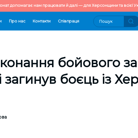
онат допомагає нам працювати й далі — для Херсонщини та всієї Ук
и
Про нас
Контакти
Cпівпраця
иконання бойового з
 загинув боєць із Хе
ова