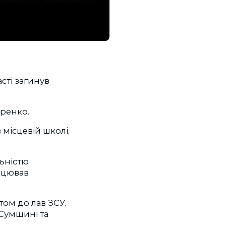
сті загинув
аренко.
 місцевій школі,
льністю
ацював
том до лав ЗСУ.
Сумщині та