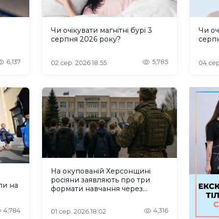
и
Чи очікувати магнітні бурі 3
Чи оч
серпня 2026 року?
серп
6,137
5,785
02 сер. 2026 18:55
04 сер
На окупованій Херсонщині
росіяни заявляють про три
ли на
формати навчання через
проблеми зі світлом та
інтернетом
4,784
4,316
01 сер. 2026 18:02