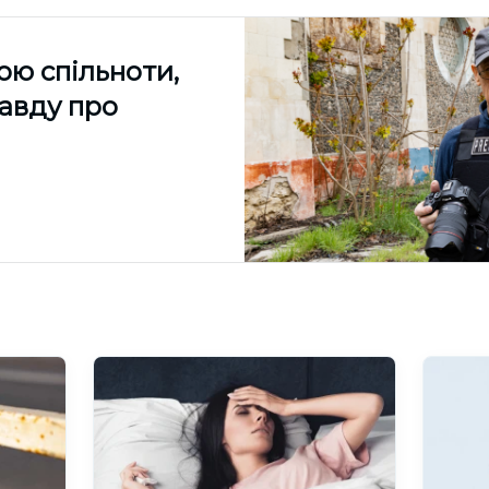
ою спільноти,
равду про