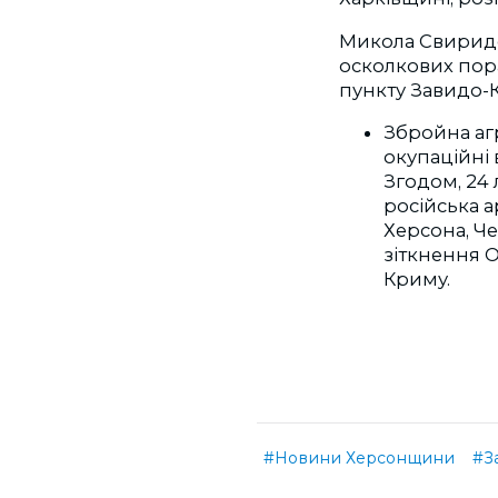
Микола Свиридов
осколкових пор
пункту Завидо-К
Збройна агр
окупаційні 
Згодом, 24 
російська 
Херсона, Че
зіткнення О
Криму.
#Новини Херсонщини
#З