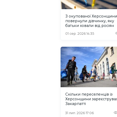
З окупованої Херсонщин
повернули дівчинку, яку
батьки ховали від росіян
01 сер. 2026 14:35
Скільки переселенців із
Херсонщини зареєструва
Закарпатті
31 лип. 2026 17:06