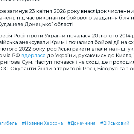
 загинув 23 квітня 2026 року внаслідок численних
анень під час виконання бойового завдання біля 
удашеве Донецької області.
есія Росії проти України почалася 20 лютого 2014 р
війська анексували Крим і почалися бойові дії на сх
лютого 2022 року, російські ракети впали на інші укр
армія РФ
вдерлася
до України, рухаючись до Києва, 
рнігова, Сум. Наступ почався і на сході, де проходил
ОС. Окупанти йшли з території Росії, Білорусі та з
агибель
#Новини Херсона
#Донеччина
#Військовий