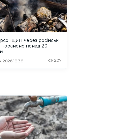
рсонщині через російські
и поранено понад 20
й
207
. 2026 18:36