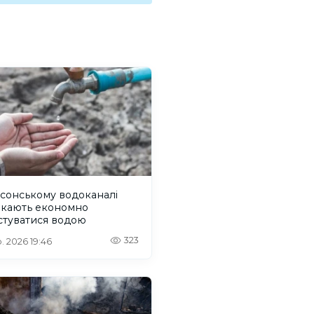
сонському водоканалі
икають економно
стуватися водою
323
. 2026 19:46