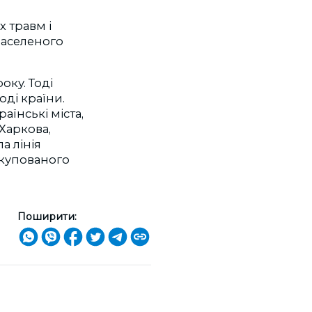
 травм і
населеного
оку. Тоді
оді країни.
аїнські міста,
Харкова,
а лінія
 окупованого
Поширити: