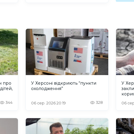
н про
У Херсоні відкриють “пункти
У Хер
дітей,
охолодження”
закл
кори
344
328
06 сер. 2026 20:19
06 сер