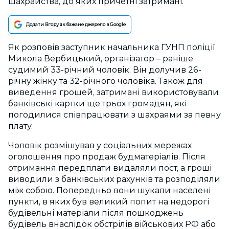
шахрайства, до яких причетні затримані.
Додати Вгору як бажане джерело в Google
Як розповів заступник начальника ГУНП поліції
Микола Вербицький, організатор – раніше
судимий 33-річний чоловік. Він долучив 26-
річну жінку та 32-річного чоловіка. Також для
виведення грошей, затримані використовували
банківські картки ще трьох громадян, які
погодилися співпрацювати з шахраями за певну
плату.
Чоловік розмішував у соціальних мережах
оголошення про продаж будматеріалів. Після
отримання передплати видаляли пост, а гроші
виводили з банківських рахунків та розподіляли
між собою. Попередньо вони шукали населені
пункти, в яких був великий попит на недорогі
будівельні матеріали після пошкоджень
будівель внаслідок обстрілів військових РФ або