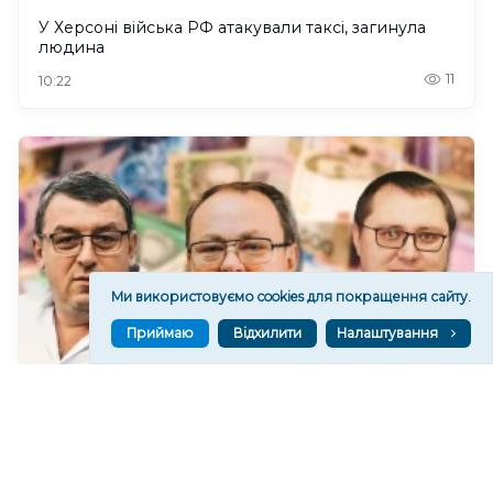
У Херсоні війська РФ атакували таксі, загинула
людина
11
10:22
Ми використовуємо cookies для покращення сайту.
Приймаю
Відхилити
Налаштування
Які зарплати отримало керівництво Херсонської
облради у липні 2026 року
131
09:25