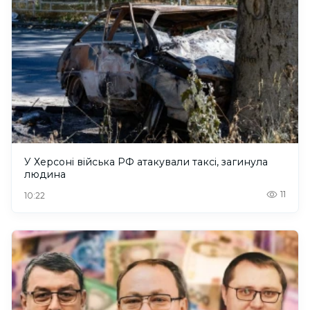
У Херсоні війська РФ атакували таксі, загинула
людина
11
10:22