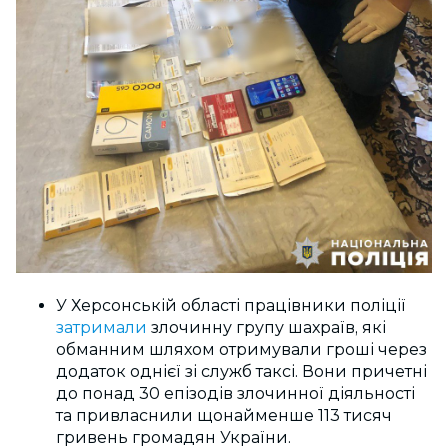
У Херсонській області працівники поліції
затримали
злочинну групу шахраїв, які
обманним шляхом отримували гроші через
додаток однієї зі служб таксі. Вони причетні
до понад 30 епізодів злочинної діяльності
та привласнили щонайменше 113 тисяч
гривень громадян України.