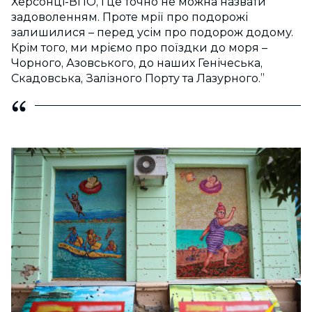
Херсонці-ВПО, і це точно не можна назвати
задоволенням. Проте мрії про подорожі
залишилися – перед усім про подорож додому.
Крім того, ми мріємо про поїздки до моря –
Чорного, Азовського, до наших Генічеська,
Скадовська, Залізного Порту та Лазурного.”