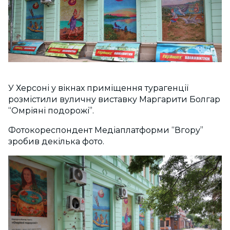
У Херсоні у вікнах приміщення турагенції
розмістили вуличну виставку Маргарити Болгар
“Омріяні подорожі”.
Фотокореспондент Медіаплатформи “Вгору”
зробив декілька фото.