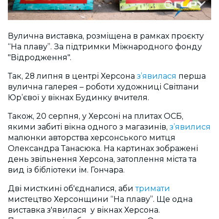
Вулична виставка, розміщена в рамках проєкту
“На плаву”. За підтримки Міжнародного фонду
"Відродження".
Так, 28 липня в центрі Херсона
з’явилася
перша
вулична галерея – роботи художниці Світлани
Юр’євої у вікнах Будинку вчителя.
Також, 20 серпня, у Херсоні на плитах ОСБ,
якими забиті вікна одного з магазинів,
з’явилися
малюнки авторства херсонського митця
Олександра Танасюка. На картинах зображені
день звільнення Херсона, затоплення міста та
вид із бібліотеки ім. Гончара.
Дві мисткині об'єдналися, аби
тримати
мистецтво Херсонщини “На плаву”. Ще одна
виставка з'явилася у вікнах Херсона.