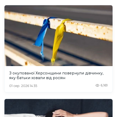
З окупованої Херсонщини повернули дівчинку,
яку батьки ховали від росіян
6,169
01 сер. 2026 14:35