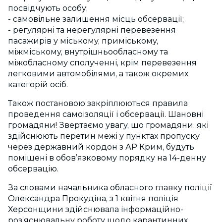
посвідчують особу;
- самовільне залишення місць обсервації;
- регулярні та нерегулярні перевезення
пасажирів у міському, приміському,
міжміському, внутрішньообласному та
міжобласному сполученні, крім перевезення
легковими автомобілями, а також окремих
категорій осіб.
Також постановою закріплюються правила
проведення самоізоляції і обсервації. Шановні
громадяни! Звертаємо увагу, що громадяни, які
здійснюють перетин межі у пунктах пропуску
через державний кордон з АР Крим, будуть
поміщені в обов’язковому порядку на 14-денну
обсервацію.
За словами начальника обласного главку поліції
Олександра Прокудіна, з 1 квітня поліція
Херсонщини здійснювала інформаційно-
роз’яснювальну роботу щодо карантинних