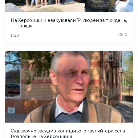
На Херсонщині евакуювали 74 людей за тиждень,
— поліція
0
11:20
Суд заочно засудив колишнього гауляйтера села
Роздольне на Херсонщині