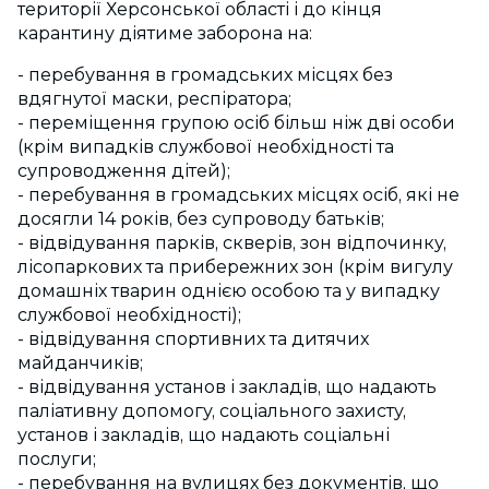
території Херсонської області і до кінця
карантину діятиме заборона на:
- перебування в громадських місцях без
вдягнутої маски, респіратора;
- переміщення групою осіб більш ніж дві особи
(крім випадків службової необхідності та
супроводження дітей);
- перебування в громадських місцях осіб, які не
досягли 14 років, без супроводу батьків;
- відвідування парків, скверів, зон відпочинку,
лісопаркових та прибережних зон (крім вигулу
домашніх тварин однією особою та у випадку
службової необхідності);
- відвідування спортивних та дитячих
майданчиків;
- відвідування установ і закладів, що надають
паліативну допомогу, соціального захисту,
установ і закладів, що надають соціальні
послуги;
- перебування на вулицях без документів, що