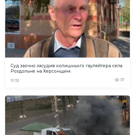
Суд заочно засудив колишнього гауляйтера села
Роздольне на Херсонщині
57
10:52