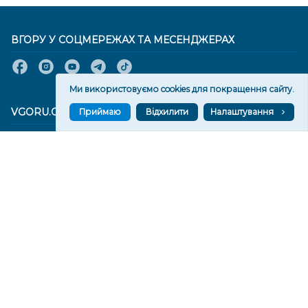
ВГОРУ У СОЦМЕРЕЖАХ ТА МЕСЕНДЖЕРАХ
Ми використовуємо cookies для покращення сайту.
VGORU.ORG В GOOGLE NEWS
Приймаю
Відхилити
Налаштування
VGORU.ORG в GOOGLE NEWS
Підписуйтеся, щоб знати останні новини Херсона та
Херсонщини сьогодні
Підписатися
СТОРІНКИ
Новини
Тексти
Історії
Аналітика
Фактчек
Розслідування
Право
Фото