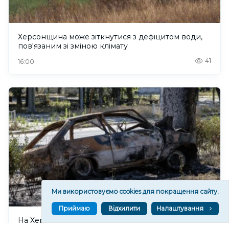
Херсонщина може зіткнутися з дефіцитом води,
пов'язаним зі зміною клімату
41
16:00
Ми використовуємо cookies для покращення сайту.
Приймаю
Відхилити
Налаштування
На Херсонщині російські військові посилюють