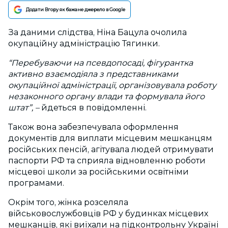
Додати Вгору як бажане джерело в Google
За даними слідства, Ніна Бацула очолила
окупаційну адміністрацію Тягинки.
“Перебуваючи на псевдопосаді, фігурантка
активно взаємодіяла з представниками
окупаційної адміністрації, організовувала роботу
незаконного органу влади та формувала його
штат”, –
йдеться в повідомленні.
Також вона забезпечувала оформлення
документів для виплати місцевим мешканцям
російських пенсій, агітувала людей отримувати
паспорти РФ та сприяла відновленню роботи
місцевої школи за російськими освітніми
програмами.
Окрім того, жінка розселяла
військовослужбовців РФ у будинках місцевих
мешканців, які виїхали на підконтрольну Україні