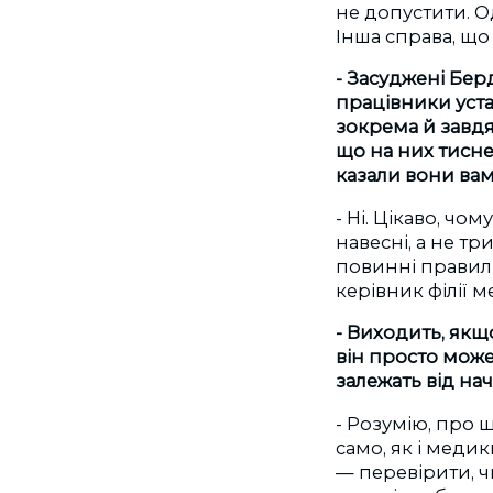
не допустити. О
Інша справа, що 
- Засуджені
Берд
працівники уста
зокрема й завд
що на них тисне
казали вони ва
- Ні. Цікаво, ч
навесні, а не т
повинні правильн
керівник філії 
- Виходить, якщ
він просто може
залежать від на
- Розумію, про щ
само, як і меди
— перевірити, ч