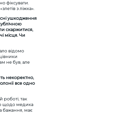
но фіксувати.
злетів з ліжка».
есні ушкодження
 публічною
ли скаржитися,
чі місця
. Чи
тало відомо
ацівники
ам не був, але
ть некоректно,
олонії все одно
й роботі, так
во щодо медика
а бажання, має