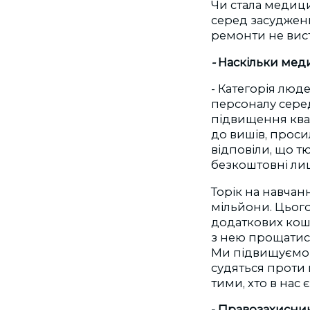
Чи стала медици
серед засуджени
ремонти не вист
-
Наскільки меди
- Категорія люд
персоналу середн
підвищення квал
до вишів, проси
відповіли, що т
безкоштовні лиш
Торік на навчан
мільйони. Цього
додаткових кошт
з нею прощатися
Ми підвищуємо 
судяться проти 
тими, хто в нас є
- Правозахисни