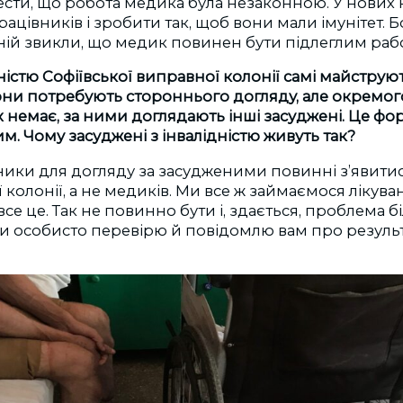
ести, що робота медика була незаконною. У нових
ацівників і зробити так, щоб вони мали імунітет. Б
ній звикли, що медик повинен бути підлеглим раб
ідністю Софіївської виправної колонії самі
майструют
Вони потребують стороннього догляду, але окремог
х немає, за ними доглядають інші засуджені. Це фор
. Чому засуджені з інвалідністю живуть так?
ники для догляду за засудженими повинні з’явити
 колонії, а не медиків. Ми все ж займаємося лікува
е це. Так не повинно бути і, здається, проблема бі
кти особисто перевірю й повідомлю вам про результ