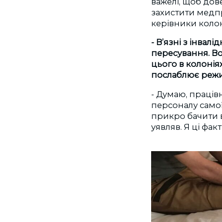
важелі, щоб дов
захистити медпр
керівники коло
- В’язні з інвал
пересування
. 
цього в колонія
послаблює режим
- Думаю, праців
персоналу самої
прикро бачити вс
уявляв. Я ці фа