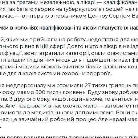
на за ґратами незалежною, а лікарі — кваліфікова
х так багато хворих на туберкульоз, а грошей на л
ачає, — в інтерв’ю з керівником Центру Сергієм 
ки в колоніях кваліфіковані та як ви плануєте їх н
ей, яких ми прийняли на роботу, недостатня для 
ього рівня в цій сфері. Довго ніхто з лікарів не їз
іфікації, вони втратили категорії, стали стажистам
ли виділити для них місця для підвищення кваліфік
юремні медики можуть вчитися тільки власним кош
е для лікарів системи охорони здоров’я.
ня медперсоналу ми отримали 27 тисяч гривень пр
 року маємо 300 тисяч гривень. Буду знову добив
ів. З другого боку, якщо людина хоче, то вчиться, 
. Але працювати в нас охочих мало — авторитет п
вимоги до медиків, інколи деприміюємо. Вони ск
нас, це звичайний робочий процес. Але наразі ма
.
ки довго радили вивести тюремну медицину з пі