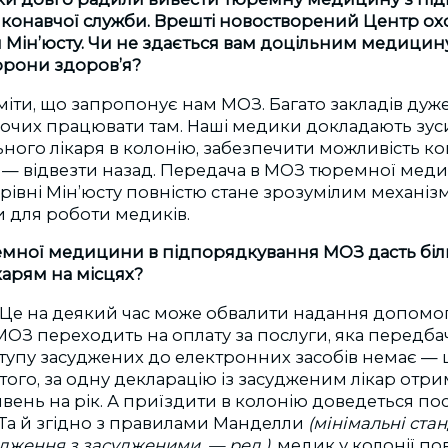
конавчої служби. Врешті новостворений Центр ох
 Мін’юсту. Чи не здається вам доцільним медицин
хорони здоров’я?
міти, що запропонує нам МОЗ. Багато закладів дуже
хочих працювати там. Наші медики докладають зус
ного лікаря в колонію, забезпечити можливість ко
ім — відвезти назад. Передача в МОЗ тюремної ме
а рівні Мін’юсту повністю стане зрозумілим механізм
и для роботи медиків.
емної медицини в підпорядкування МОЗ дасть бі
карям на місцях?
. Це на деякий час може обвалити надання допомо
 МОЗ переходить на оплату за послуги, яка передб
тупу засуджених до електронних засобів немає — 
того, за одну декларацію із засудженим лікар отр
ивень на рік. А приїздити в колонію доведеться пос
 Та й згідно з правилами Манделли
(мінімальні ста
ження з засудженими, — ред.)
, медик у колонії п