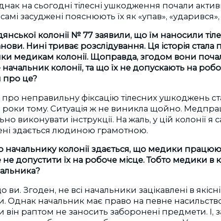
днак на сьогодні тілесні ушкодження почали актив
самі засуджені пояснюють їх як «упав», «ударився», «
янської колонії № 77
заявили, що їм наносили тіл
нови. Нині триває розслідування. Ця історія стала
яки
медикам колонії
. Щоправда, згодом вони поча
 начальник колонії, та що їх
не допускають на робо
м про це?
ому про неправильну фіксацію тілесних ушкоджень с
ри роки тому. Ситуація ж не виникла щойно. Медпр
о виконувати інструкції. На жаль, у цій колонії я с
мені здається людиною грамотною.
о начальнику колонії здається, що медики працюю
 не допустити їх на робоче місце. Тобто медики в к
чальника?
о ви. Згоден, не всі начальники зацікавлені в якісні
ки. Однак начальник має право на певне насильст
и він раптом не заносить заборонені предмети. І, з