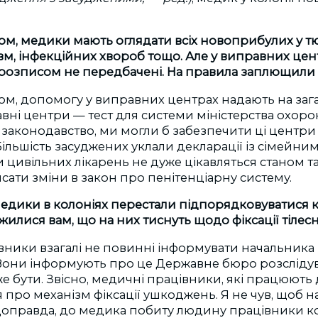
оном, медики мають оглядати всіх новоприбулих у т
вм, інфекційних хвороб тощо. Але у виправних це
 розписом не передбачені. На правила заплющили 
оном, допомогу у виправних центрах надають на за
авні центри — тест для системи міністерства охоро
 законодавство, ми могли б забезпечити ці центр
льшість засуджених уклали декларації із сімейним
 цивільних лікарень не дуже цікавляться станом т
ати зміни в закон про пенітенціарну систему.
к медики в колоніях перестали підпорядковуватися
ржилися вам, що на них тиснуть щодо фіксації тіл
вники взагалі не повинні інформувати начальника 
 Вони інформують про це Державне бюро розслідув
е бути. Звісно, медичні працівники, які працюють
 про механізм фіксації ушкоджень. Я не чув, щоб н
Щоправда, до медика побиту людину працівники ко