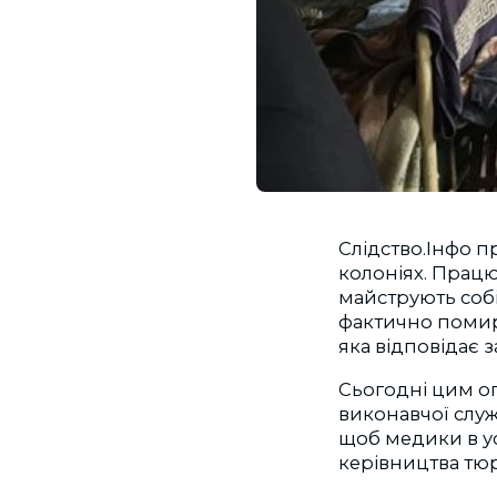
Слідство.Інфо п
колоніях. Прац
майструють собі
фактично помира
яка відповідає 
Сьогодні цим о
виконавчої служ
щоб медики в у
керівництва тю