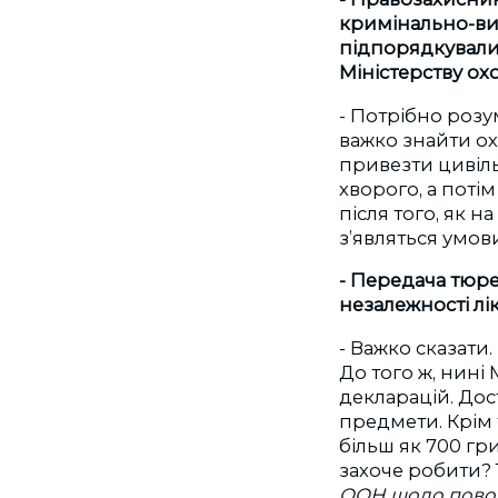
кримінально-ви
підпорядкували
Міністерству о
- Потрібно розу
важко знайти о
привезти цивіль
хворого, а пот
після того, як н
з’являться умов
- Передача тюр
незалежності лі
- Важко сказати
До того ж, нині
декларацій. Дос
предмети. Крім 
більш як 700 гр
захоче робити?
ООН щодо повод