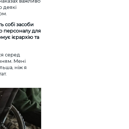
 наказах важливо
о деякі
ом.
ь собі засоби
о персоналу для
мує ієрархію та
ся серед
нням. Мені
льша, ніж я
ат.