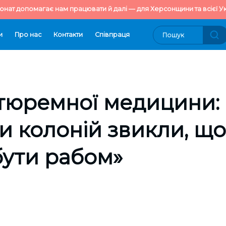
онат допомагає нам працювати й далі — для Херсонщини та всієї Ук
и
Про нас
Контакти
Cпівпраця
 тюремної медицини:
и колоній звикли, щ
бути рабом»