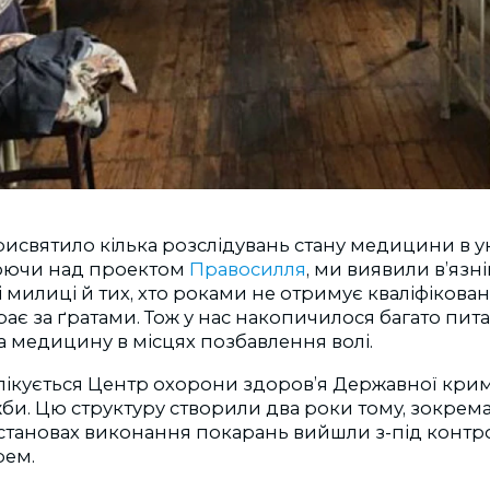
рисвятило кілька розслідувань стану медицини в у
юючи над проектом
Правосилля
, ми виявили в’язнів
 милиці й тих, хто роками не отримує кваліфікован
є за ґратами. Тож у нас накопичилося багато пит
за медицину в місцях позбавлення волі.
пікується Центр охорони здоров’я Державної кри
би. Цю структуру створили два роки тому, зокрема,
становах виконання покарань вийшли з-під конт
рем.