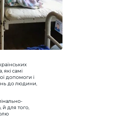
країнських
, які самі
ої допомоги і
ань до людини,
мінально-
 й для того,
ролю