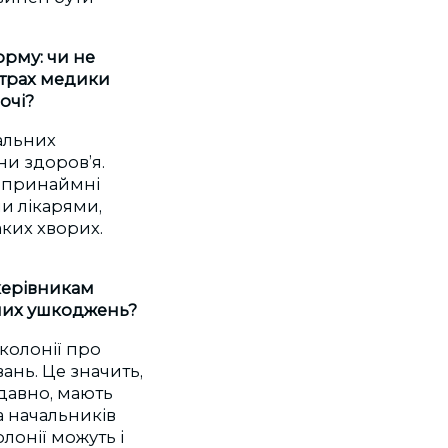
юрму: чи не
нтрах медики
очі?
гальних
ни здоров’я.
и принаймні
и лікарями,
аких хворих.
 керівникам
есних ушкоджень?
колонії про
ань. Це значить,
 давно, мають
а начальників
лонії можуть і