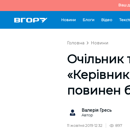
Ваш д
Новини
Блоги
Відео
Текст
Головна
Новини
Очільник
«Керівник
повинен 
Валерія Гресь
Автор
11 жовтня 2019 12:32
897