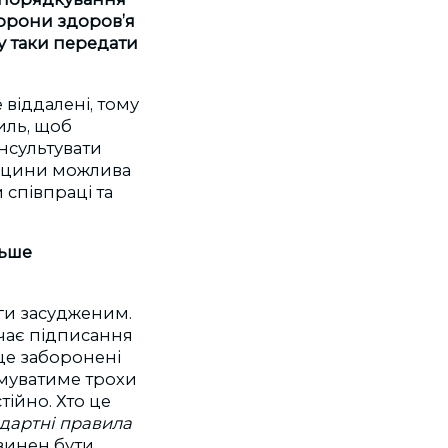
орони здоров’я
у таки передати
 віддалені, тому
иль, щоб
нсультувати
дицини можлива
 співпраці та
льше
ги засудженим.
ачає підписання
це заборонені
имуватиме трохи
тійно. Хто це
ндартні правила
овинен бути