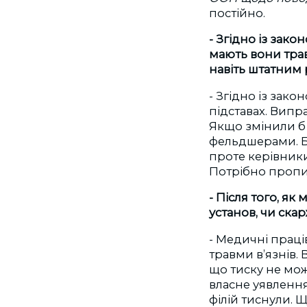
постійно.
- Згідно із зак
мають вони тра
навіть штатним
- Згідно із зак
підставах. Випр
Якщо змінили б
фельдшерами. Бі
проте керівники
Потрібно пропис
- Після того, я
установ, чи ска
- Медичні праці
травми в’язнів.
що тиску не мож
власне уявлення
філій тиснули. 