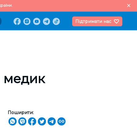
раїни.
Підтримати нас
о медик
Поширити: