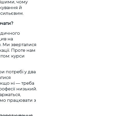
нішими, чому
ікування й
Васильєвим.
авчати?
медичного
див на
и. Ми зверталися
ації. Проте нам
том: курси
и потребі у два
атися
якщо ні — треба
рофесії низький.
аржаться,
ємо працювати з
дпорядкування