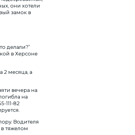
ых, они хотели
вый замок в
то делали?”
акой в Херсоне
 2 месяца, а
вяти вечера на
погибла на
-111-82
руется.
пору. Водителя
 в тяжелом