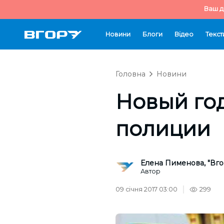
Ваш д
Новини
Блоги
Відео
Текст
Головна
Новини
Новый год
полиции
Елена Пименова, "Вго
Автор
09 січня 2017 03:00
299