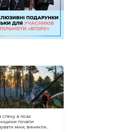
 спеку в лісах
онщини почали
увати міни, виникли