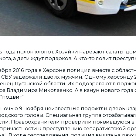
 года полон хлопот. Хозяйки нарезают салаты, д
 кота, а дети ждут подарков. А кто-то ловит преступ
кабря 2016 года в Херсоне полиция вместе с област
 СБУ задержали двоих мужчин. Одному херсонцу 29
женец Луганской области. Их подозревают в поджо
ра Владимира Миколаенко. А в канун нового года
“подвиг”.
ночью 9 ноября неизвестные подожгли дверь кв
родского головы. Специальная группа отрабатывал
сии. Правоохранители проверили появившуюся в
ричастности к преступлению сепаратистской ор
а”. В ходе расследования, полиция вышла на двух