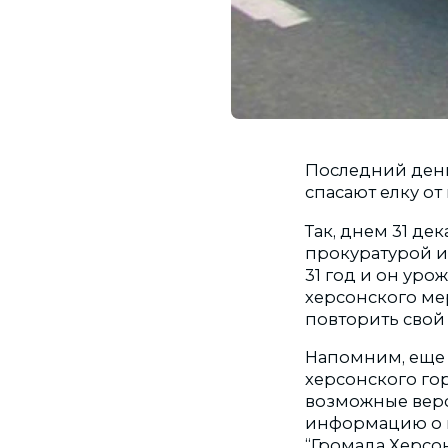
Последний день
спасают елку от
Так, днем 31 де
прокуратурой и
31 год и он уро
херсонского ме
повторить свой 
Напомним, еще 
херсонского го
возможные вер
информацию о п
“Громада Херсон