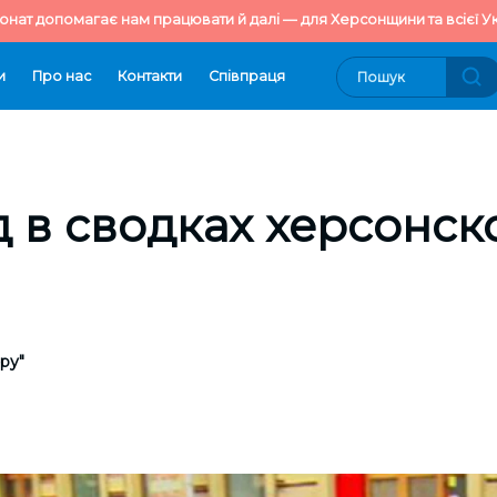
онат допомагає нам працювати й далі — для Херсонщини та всієї Ук
и
Про нас
Контакти
Cпівпраця
 в сводках херсонск
ру"