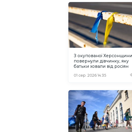
З окупованої Херсонщин
повернули дівчинку, яку
батьки ховали від росіян
01 сер. 2026 14:35