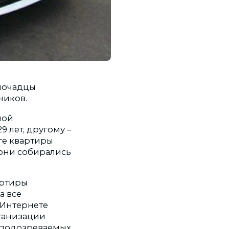
омочадцы
ников.
ной
 лет, другому –
ге квартиры
 они собирались
артиры
а все
 Интернете
ганизации
 подозреваемых,