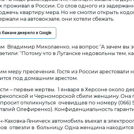
 проживал в России. Со слов одного из задержанн
оджечь квартиру мера. Но не смогли открыть кодо
ержали на автовокзале, они хотели сбежать.
к бажане джерело в Google
ам Владимир Миколаенко, на вопрос “А зачем вы э
етили: “Потому что в Луганске недовольны тем, к
им меру пресечения. Гостя из России арестовали на
ится под домашним арестом.
сти – первые жертвы. 1 января в Херсоне около де
рекопской и Черноморской сбили женщину. Она 
просит откликнуться очевидцев по номеру (066) 55
италий Олефиренко). Конфиденциальность гаранти
н-Каховка-Геническ автомобиль въехал в электроо
ров отвезли в больницу. Одна женщина находится