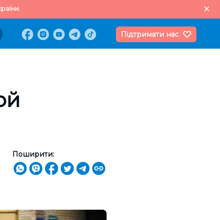
раїни.
Підтримати нас
ой
Поширити: