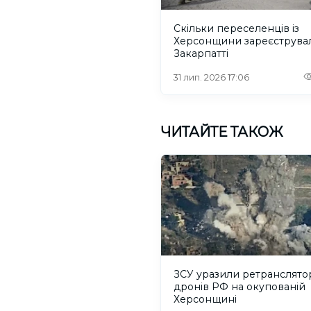
Скільки переселенців із
Херсонщини зареєструва
Закарпатті
31 лип. 2026 17:06
ЧИТАЙТЕ ТАКОЖ
ЗСУ уразили ретранслято
дронів РФ на окупованій
Херсонщині