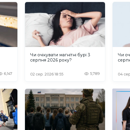
и
Чи очікувати магнітні бурі 3
Чи оч
серпня 2026 року?
серп
6,147
5,789
02 сер. 2026 18:55
04 сер