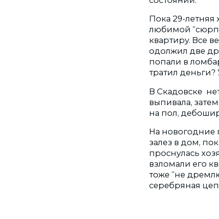
Пока 29-летняя 
любимой “сюрпр
квартиру. Все в
одолжил две др
попали в ломба
тратил деньги? 
В Скадовске нет
выпивала, затем
на пол, дебошир
На новогодние 
залез в дом, по
проснулась хоз
взломали его кв
тоже “не дремлю
серебряная цеп