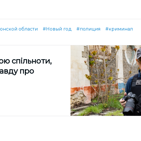
онской области
#Новый год
#полиция
#криминал
ою спільноти,
равду про