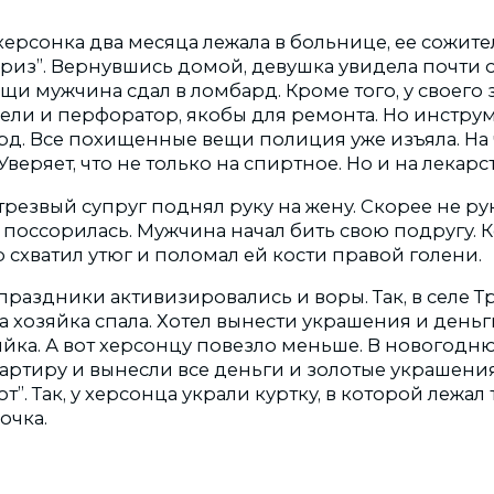
херсонка два месяца лежала в больнице, ее сожите
из”. Вернувшись домой, девушка увидела почти 
ещи мужчина сдал в ломбард. Кроме того, у своего
ели и перфоратор, якобы для ремонта. Но инстру
рд. Все похищенные вещи полиция уже изъяла. На 
Уверяет, что не только на спиртное. Но и на лекарс
резвый супруг поднял руку на жену. Скорее не руку
 поссорилась. Мужчина начал бить свою подругу. К
 схватил утюг и поломал ей кости правой голени.
праздники активизировались и воры. Так, в селе 
ка хозяйка спала. Хотел вынести украшения и деньги
яйка. А вот херсонцу повезло меньше. В новогодн
артиру и вынесли все деньги и золотые украшения
т”. Так, у херсонца украли куртку, в которой лежал
очка.