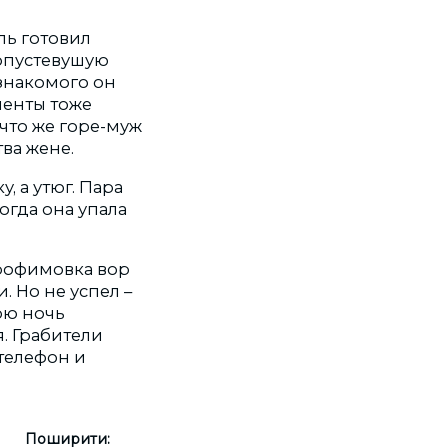
ль готовил
опустевушую
 знакомого он
менты тоже
что же горе-муж
тва жене.
, а утюг. Пара
огда она упала
Трофимовка вор
. Но не успел –
юю ночь
. Грабители
 телефон и
Поширити: