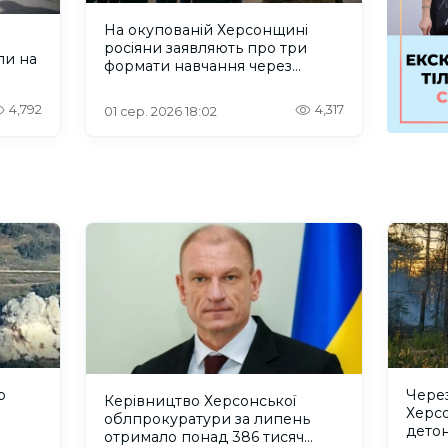
На окупованій Херсонщині
росіяни заявляють про три
ли на
формати навчання через
проблеми зі світлом та
інтернетом
4,792
4,317
01 сер. 2026 18:02
р
Через
Керівництво Херсонської
Херс
облпрокуратури за липень
детон
отримало понад 386 тисяч