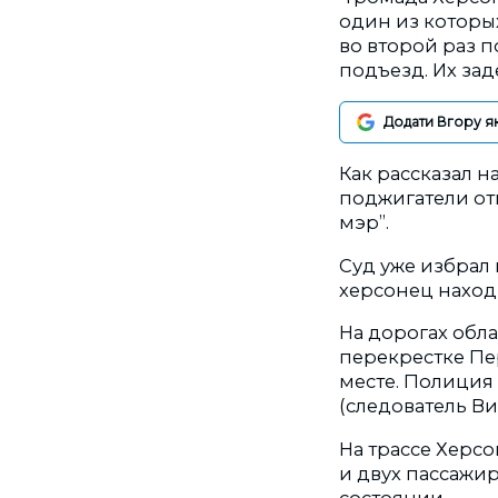
один из которых
во второй раз п
подъезд. Их зад
Додати Вгору я
Как рассказал н
поджигатели отв
мэр”.
Суд уже избрал 
херсонец наход
На дорогах обла
перекрестке Пе
месте. Полиция 
(следователь В
На трассе Херсо
и двух пассажи
состоянии.