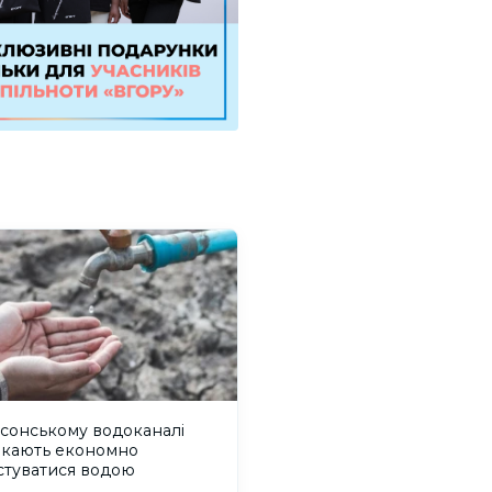
сонському водоканалі
икають економно
стуватися водою