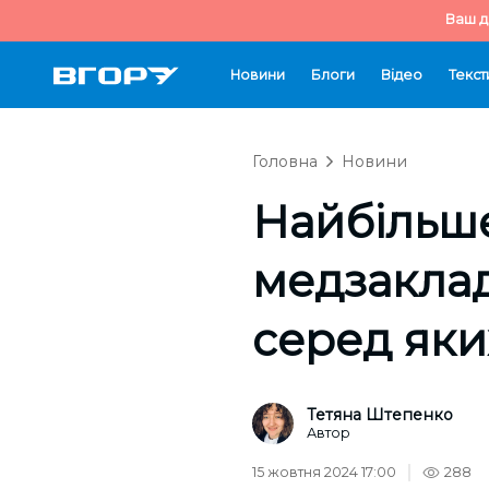
Ваш д
Новини
Блоги
Відео
Текст
Головна
Новини
Найбільш
медзаклад
серед яки
Тетяна Штепенко
Автор
15 жовтня 2024 17:00
288