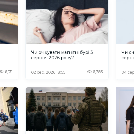
и
Чи очікувати магнітні бурі 3
Чи оч
серпня 2026 року?
серп
6,131
5,783
02 сер. 2026 18:55
04 сер