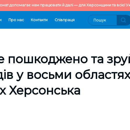
онат допомагає нам працювати й далі — для Херсонщини та всієї Ук
и
Про нас
Контакти
Cпівпраця
е пошкоджено та зр
ів у восьми областях
х Херсонська