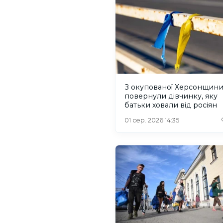
З окупованої Херсонщин
повернули дівчинку, яку
батьки ховали від росіян
01 сер. 2026 14:35