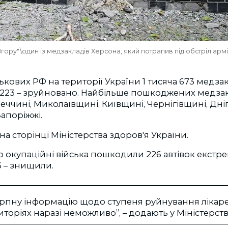
ору"\один із медзакладів Херсона, який потрапив під обстріл армі
ськових РФ на території України 1 тисяча 673 медза
223 – зруйновано.
Найбільше пошкоджених медзак
еччині, Миколаївщині, Київщині, Чернігівщині, Дн
апоріжжі.
на сторінці Міністерства здоров'я України.
о окупаційні війська пошкодили 226 автівок екстр
3 – знищили.
рпну інформацію щодо ступеня руйнування лікар
торіях наразі неможливо”, – додають у Міністерств