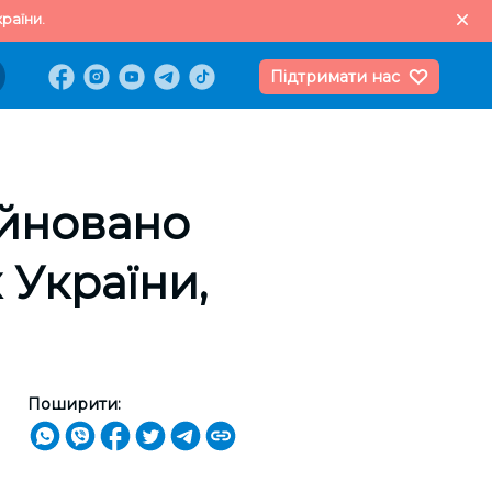
раїни.
Підтримати нас
уйновано
 України,
Поширити: