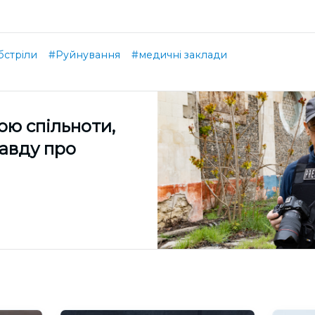
бстріли
#Руйнування
#медичні заклади
ою спільноти,
равду про