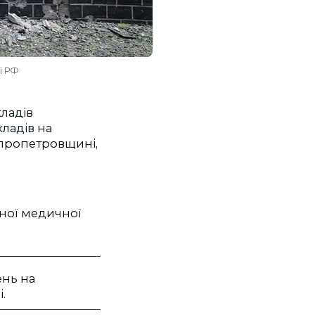
ї РФ
кладів
ладів на
іпропетровщині,
еної медичної
ень на
і.