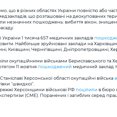
омо, що в різних областях України повністю або час
медзакладів, що розташовані на деокупованих терит
знали незначних пошкоджень: вибиття вікон, знищен
асаду.
ї України 1 тисяча 657 медичних закладів
пошкодж
овити. Найбільше зруйновані заклади на Харківщин
ні, Київщині, Чернігівщині, Дніпропетровщині, Хе
ріли окупаційними військами Бериславського та Х
отягом 11 жовтня
пошкоджений
медичний заклад т
 Станіславі Херсонської області окупаційні війська
івки “швидкої”.
режжі Херсонщини військові РФ
поцілили
в бюро 
кспертизи (СМЕ). Поранених і загиблих серед прац