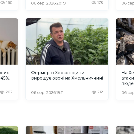
160
173
06 сер. 2026 20:19
06 сер
ових
Фермер із Херсонщини
На Хе
 45%.
вирощує овочі на Хмельниччині
атак
люде
202
212
06 сер. 2026 19:11
06 сер