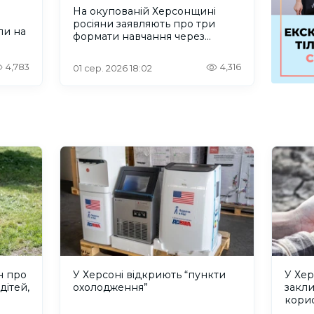
На окупованій Херсонщині
росіяни заявляють про три
ли на
формати навчання через
проблеми зі світлом та
інтернетом
4,783
4,316
01 сер. 2026 18:02
н про
У Херсоні відкриють “пункти
У Хер
дітей,
охолодження”
закл
кори