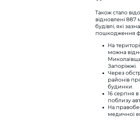
Також стало від
відновлені 887 
будівлі, які за
пошкодження ф
На територі
можна відн
Миколаївщи
Запоріжжі.
Через обст
районів пр
будинки.
16 серпня в
поблизу авт
На правобе
медичної е