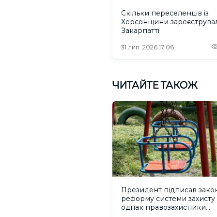
Скільки переселенців із
Херсонщини зареєструва
Закарпатті
31 лип. 2026 17:06
ЧИТАЙТЕ ТАКОЖ
Президент підписав зако
реформу системи захисту 
однак правозахисники
критикують його