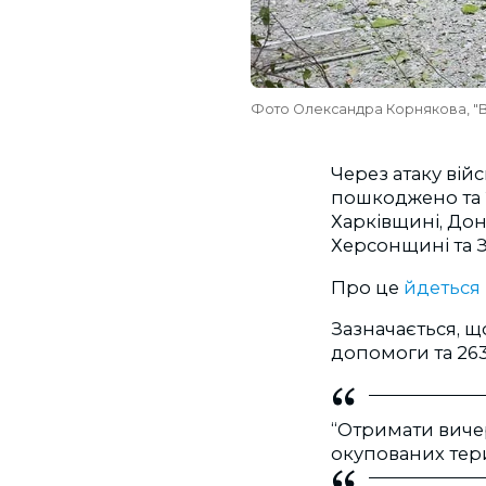
Фото Олександра Корнякова, "Вг
Через атаку вій
пошкоджено та 
Харківщині, Дон
Херсонщині та З
Про це
йдеться
Зазначається, щ
допомоги та 26
“Отримати виче
окупованих тери