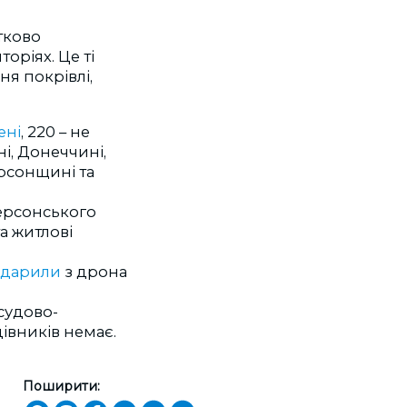
тково
оріях. Це ті
ня покрівлі,
ені
, 220 – не
і, Донеччині,
рсонщині та
ерсонського
а житлові
вдарили
з дрона
судово-
івників немає.
Поширити: