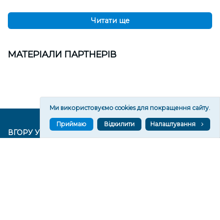
Читати ще
МАТЕРІАЛИ ПАРТНЕРІВ
Ми використовуємо cookies для покращення сайту.
Приймаю
Відхилити
Налаштування
ВГОРУ У СОЦМЕРЕЖАХ ТА МЕСЕНДЖЕРАХ
VGORU.ORG В GOOGLE NEWS
VGORU.ORG в GOOGLE NEWS
Підписуйтеся, щоб знати останні новини Херсона та
Херсонщини сьогодні