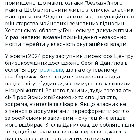
приміщень, що мають ознаки “безхазяйного”
майна. Щоб виключити житло зі списку, власник
мав протягом 30 днів з'явитися до окупаційного
Міністерства майнових і земельних відносин
Херсонської області у Генічеську з документами.
У разі неявки, вказані приміщення незаконно
могли перейти у власність окупаційної влади.
У жовтні 2024 року заступник директора Центру
близькосхідних досліджень Сергій Данилов в
ефірі “Вгору”
розповів
, що на окупованому
лівобережжі Херсонщини незаконна влада
націоналізує будинки, які вимушено залишили
місцеві жителі. За його даними, туди заселяють
сім’ї російських військових та спеціалістів,
зокрема, вчителів та лікарів. Якщо власник не
з’явився із документами переоформити житло
за російськими законами – окупаційна влада
його відбирає. Зі слів Данилова, це роблять і для
того, щоб тиснути на людей, перешкоджати їх
виїзду, а також повертати тих, хто виїхав.