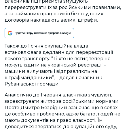
Власників підприємств змушують
перереєструвати їх за російськими правилами,
а за найманих працівників без трудових
договорів накладають великі штрафи.
Додати Вгору як бажане джерело в Google
Також до 1 січня окупаційна влада
встановлювала дедлайн для перереєстрації
всього транспорту. “Ті, хто не встиг, тепер не
можуть їздити на українській реєстрації –
машини вилучають і відправляють на
штрафмайданчики”, – додав начальник
Рубанівської громади.
Аналогічно до 1 червня власників змушують
зареєструвати житло за російськими нормами.
Проте Дмитро Безрідний зазначає, що в селах
це особливо проблемно, адже багато людей не
мають документів на право власності. Їм
доводиться звертатися до окупаційного суду,