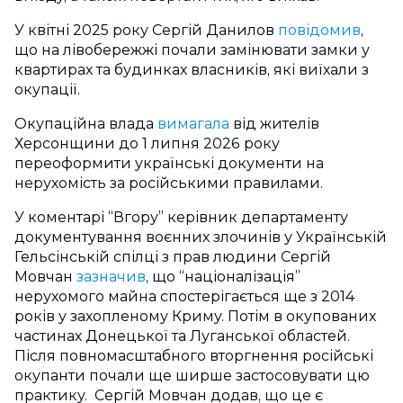
У квітні 2025 року Сергій Данилов
повідомив
,
що на лівобережжі почали замінювати замки у
квартирах та будинках власників, які виїхали з
окупації.
Окупаційна влада
вимагала
від жителів
Херсонщини до 1 липня 2026 року
переоформити українські документи на
нерухомість за російськими правилами.
У коментарі “Вгору” керівник департаменту
документування воєнних злочинів у Українській
Гельсінській спілці з прав людини Сергій
Мовчан
зазначив
, що “націоналізація”
нерухомого майна спостерігається ще з 2014
років у захопленому Криму. Потім в окупованих
частинах Донецької та Луганської областей.
Після повномасштабного вторгнення російські
окупанти почали ще ширше застосовувати цю
практику. Сергій Мовчан додав, що це є