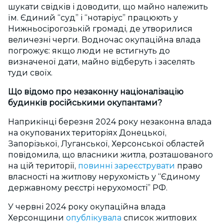
шукати свідків і доводити, що майно належить
їм. Єдиний “суд” і “нотаріус” працюють у
Нижньосірогозькій громаді, де утворилися
величезні черги.
Водночас окупаційна влада
погрожує: якщо люди не встигнуть до
визначеної дати, майно відберуть і заселять
туди своїх.
Що відомо про незаконну націоналізацію
будинків російськими окупантами?
Наприкінці березня 2024 року незаконна влада
на окупованих територіях Донецької,
Запорізької, Луганської, Херсонської областей
повідомила, що власники житла, розташованого
на цій території,
повинні зареєструвати
право
власності на житлову нерухомість у “Єдиному
державному реєстрі нерухомості” РФ.
У червні 2024 року окупаційна влада
Херсонщини
опублікувала
список житлових