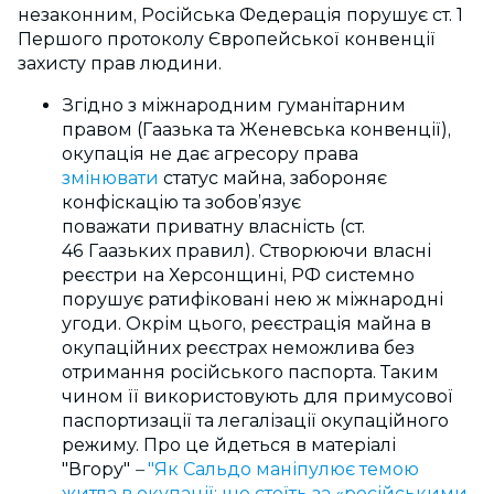
незаконним, Російська Федерація порушує ст. 1
Першого протоколу Європейської конвенції
захисту прав людини.
Згідно з міжнародним гуманітарним
правом (Гаазька та Женевська конвенції),
окупація не дає агресору права
змінювати
статус майна,
забороняє
конфіскацію та зобов’язує
поважати
приватну власність (ст.
46
Гаазьких правил
). Створюючи власні
реєстри на Херсонщині, РФ системно
порушує ратифіковані нею ж міжнародні
угоди. Окрім цього, реєстрація майна в
окупаційних реєстрах неможлива без
отримання російського паспорта. Таким
чином її використовують для примусової
паспортизації та легалізації окупаційного
режиму. Про це йдеться в матеріалі
"Вгору"
–
"
Як Сальдо маніпулює темою
житла в окупації: що стоїть за «російськими