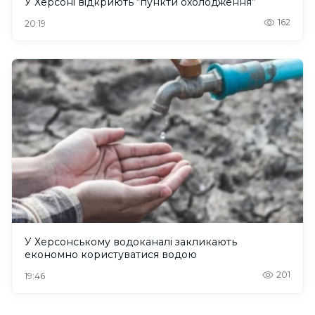
У Херсоні відкриють “пункти охолодження”
162
20:19
У Херсонському водоканалі закликають
економно користуватися водою
201
19:46