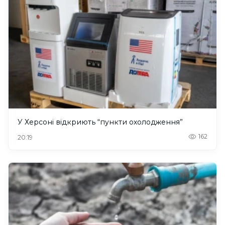
У Херсоні відкриють “пункти охолодження”
162
20:19