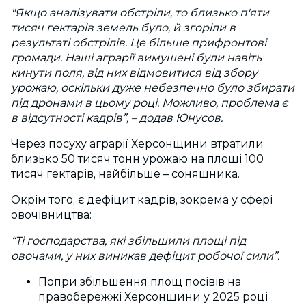
"Якщо аналізувати обстріли, то близько п'яти
тисяч гектарів земель було, й згоріли в
результаті обстрілів. Це більше прифронтові
громади. Наші аграрії вимушені були навіть
кинути поля, від них відмовитися від збору
урожаю, оскільки дуже небезпечно було збирати
під дронами в цьому році. Можливо, проблема є
в відсутності кадрів”, – додав Юнусов.
Через посуху аграрії Херсонщини втратили
близько 50 тисяч тонн урожаю на площі 100
тисяч гектарів, найбільше – соняшника.
Окрім того, є дефіцит кадрів, зокрема у сфері
овочівництва:
“Ті господарства, які збільшили площі під
овочами, у них виникав дефіцит робочої сили”.
Попри збільшення площ посівів на
правобережжі Херсонщини у 2025 році