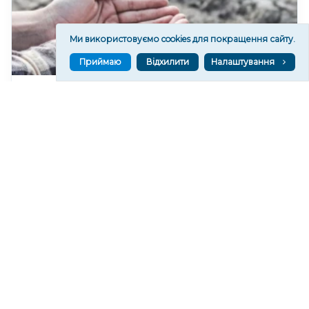
Ми використовуємо cookies для покращення сайту.
Приймаю
Відхилити
Налаштування
У Херсонському водоканалі закликають
економно користуватися водою
201
19:46
Читати ще
МАТЕРІАЛИ ПАРТНЕРІВ