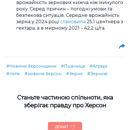
врожайність зернових нижча ніж минулого
року. Серед причин – погодні умови та
безпекова ситуація. Середня врожайність
зерна у 2024 році
становила
25,1 центнера з
гектара, а в мирному 2021 – 42,2 ц/га.
#Новини Херсонщини
#Пшениця
#Аграрії
#поле
#новини Херсон
#Зерно
#Зернові
Cтаньте частиною спільноти, яка
зберігає правду про Херсон
ДОНАТ