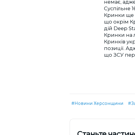
немає, адже
Суспільне 1
Кринки ще к
що окрім К
дій Deep St
Кринки на 
Кринків укр
позиції. А
що ЗСУ пер
#Новини Херсонщини
#З
Cтаньте частин