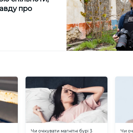
равду про
и
Чи очікувати магнітні бурі 3
Чи оч