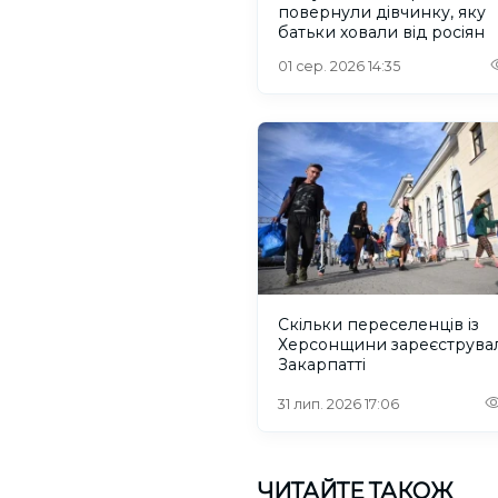
повернули дівчинку, яку
батьки ховали від росіян
01 сер. 2026 14:35
Скільки переселенців із
Херсонщини зареєструва
Закарпатті
31 лип. 2026 17:06
ЧИТАЙТЕ ТАКОЖ