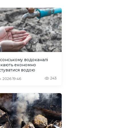
сонському водоканалі
икають економно
стуватися водою
243
. 2026 19:46