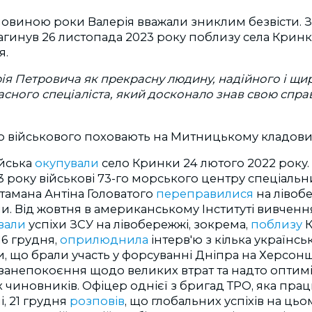
ловиною роки Валерія вважали зниклим безвісти. 
загинув 26 листопада 2023 року поблизу села Крин
я.
ія Петровича як прекрасну людину, надійного і щир
асного спеціаліста, який досконало знав свою справу
о військового поховають на Митницькому кладовищ
ійська
окупували
село Кринки 24 лютого 2022 року.
 року військові 73-го морського центру спеціальни
тамана Антіна Головатого
переправилися
на лівоб
. Від жовтня в американському Інституті вивченн
ували
успіхи ЗСУ на лівобережжі, зокрема,
поблизу
К
16 грудня,
оприлюднила
інтерв'ю з кілька україн
и, що брали участь у форсуванні Дніпра на Херсон
занепокоєння щодо великих втрат та надто оптимі
 чиновників. Офіцер однієї з бригад ТРО, яка пра
, 21 грудня
розповів
, що глобальних успіхів на ць