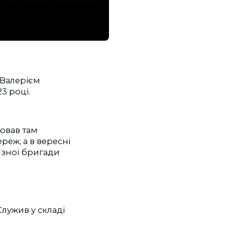
 Валерієм
3 році.
ював там
реж, а в вересні
їзної бригади
Служив у складі