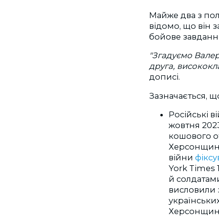
Майже два з по
відомо, що він 
бойове завданн
"Згадуємо Валер
друга, висококл
дописі.
Зазначається, щ
Російські в
жовтня 2023
кошового о
Херсонщини
війни
фікс
York Times 
й солдатам
висловили 
українських
Херсонщині