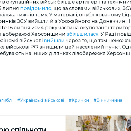
 в окупаційних військ більше артилерії та технічних
6 липня
повідомило
, що за словами військових, З
ілька тижнів тому. У матеріалі, опублікованому Liga
ринків ЗСУ вийшли й з Урожайного на Донеччині. 
ate 18 липня 2024 року частина окупованої територі
лівобережжі Херсонщини
збільшилася
. У Раді пов
аїнські військові
вийшли
через те, що там неможл
дже військові РФ знищили цей населений пункт. Од
ебувають на інших ділянках лівобережжя Херсонщ
агиблі
#Українські військові
#Кринки
#Вінниччина
ою спільноти,