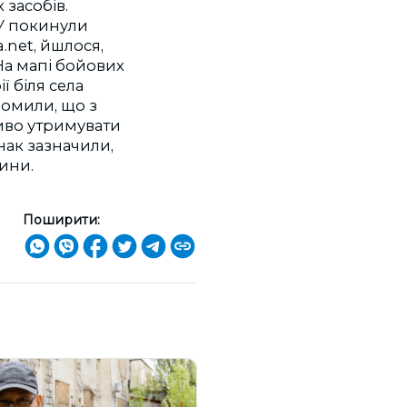
 засобів.
СУ покинули
.net, йшлося,
На мапі бойових
ї біля села
ідомили, що з
иво утримувати
нак зазначили,
ини.
Поширити: