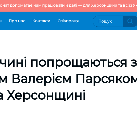
онат допомагає нам працювати й далі — для Херсонщини та всієї Ук
и
Про нас
Контакти
Cпівпраця
чині попрощаються з
м Валерієм Парсяком
а Херсонщині