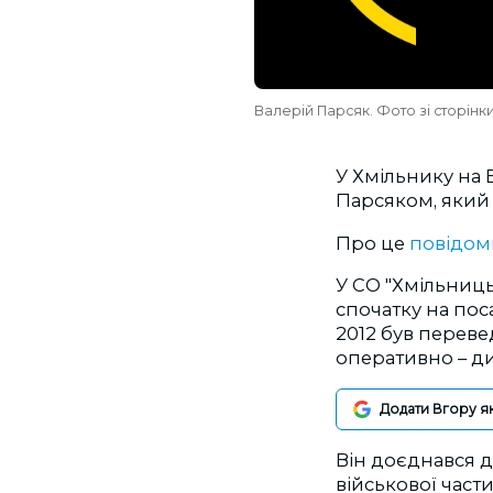
Валерій Парсяк. Фото зі сторінк
У Хмільнику на
Парсяком, який 
Про це
повідо
У СО "Хмільниць
спочатку на пос
2012 був перев
оперативно – ди
Додати Вгору я
Він доєднався
д
військової част