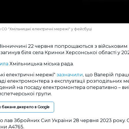
и СО "Хмільницькі електричні мережі" у фейсбуці
 Вінниччині 22 червня попрощаються з військовим
загинув біля села Кринки Херсонської області у 202
мила
Хмільницька міська рада.
кі електричні мережі"
зазначили
, що Валерій прац
аді електромонтера з експлуатації розподільних ме
едений на посаду електромонтера оперативно – ви
спетчерської групи.
к бажане джерело в Google
о лав Збройних Сил України 28 червня 2023 року. 
ини А4765.