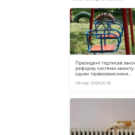
Президент підписав зако
реформу системи захисту 
однак правозахисники
критикують його
06 сер. 2026 20:52