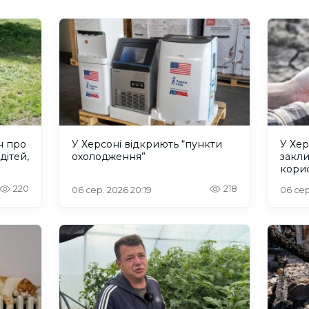
н про
У Херсоні відкриють “пункти
У Хер
дітей,
охолодження”
закл
кори
220
218
06 сер. 2026 20:19
06 сер