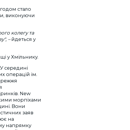
Згодом стало
ки, виконуючи
ого колегу та
", –
йдеться у
і у Хмільнику.
У середині
х операцій ім.
ережжя
я
ринків.
New
ськими морпіхами
щині. Вони
стичних заяв
цює на
ому напрямку