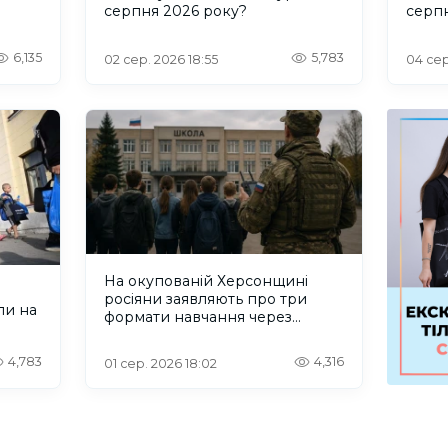
серпня 2026 року?
серп
6,135
5,783
02 сер. 2026 18:55
04 сер
На окупованій Херсонщині
росіяни заявляють про три
ли на
формати навчання через
проблеми зі світлом та
інтернетом
4,783
4,316
01 сер. 2026 18:02