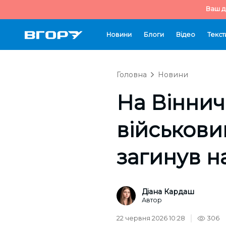
Ваш д
Новини
Блоги
Відео
Текст
Головна
Новини
На Віннич
військови
загинув н
Діана Кардаш
Автор
22 червня 2026 10:28
306