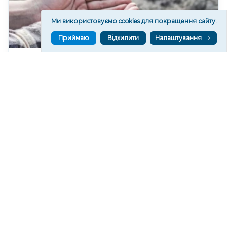
Ми використовуємо cookies для покращення сайту.
Приймаю
Відхилити
Налаштування
У Херсонському водоканалі закликають
економно користуватися водою
190
19:46
Читати ще
МАТЕРІАЛИ ПАРТНЕРІВ