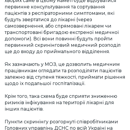
хворих саме в цьому наметі буде відбуватися
первинне консультування та сортування
пацієнтів з респіраторними симптомами, які
будуть звертатися до лікарні (через
самозвернення, або спрямовані лікарем чи
транспортовані бригадою екстреної медичної
допомоги). Всі вони повинні будуть пройти
первинний скринінговий медичний розподіл
ще до входу до приймального відділення.
Як зазначають у МОЗ, це дозволить медичним
працівникам оглядати та розподіляти пацієнтів
залежно від ступеня тяжкості, приймати рішення
щодо їх подальшої госпіталізації.
Крім того, така схема буде сприяти зниженню
ризиків інфікування на території лікарні для
інших пацієнтів.
Пункти скринінгу розгорнуті співробітниками
Головних управлінь ДСНС по всій Україні на