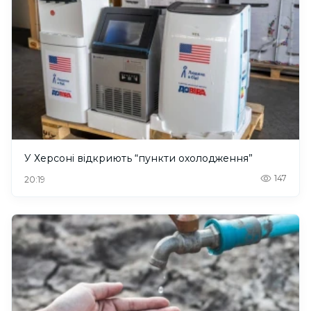
У Херсоні відкриють “пункти охолодження”
147
20:19