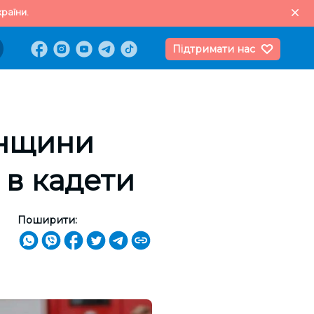
раїни.
Підтримати нас
онщини
 в кадети
Поширити: