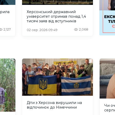
крила
Херсонський державний
університет отримав понад 1,4
тисячі заяв від вступників
2,127
2,068
02 сер. 2026 09:49
Діти з Херсона вирушили на
Чи оч
відпочинок до Німеччини
серп