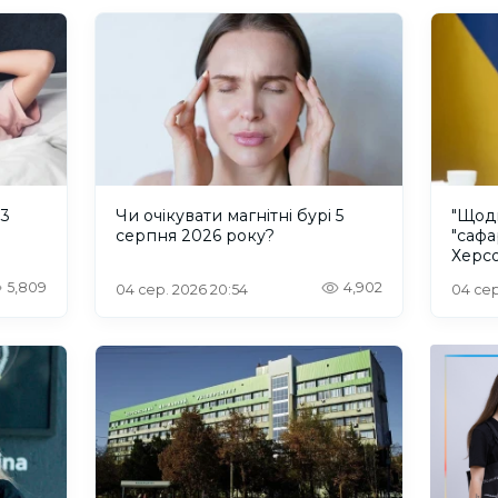
 3
Чи очікувати магнітні бурі 5
"Щод
серпня 2026 року?
"сафа
Херсо
росій
5,809
4,902
04 сер. 2026 20:54
04 сер