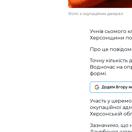
Фото з окупаційних джерел
Учнів сьомого к
Херсонщини посв
Про це повідоми
Точну кількість 
Водночас на оп
формі.
Додати Вгору я
Участь у церемо
окупаційної адм
Херсонській обл
Зазначимо, що 
Даурбеков заяв