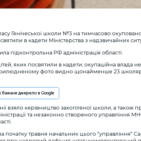
ласу Генічеської школи №3 на тимчасово окупован
ятили в кадети Міністерства з надзвичайних ситуа
ла підконтрольна РФ адміністрація області.
дітей, яких посвятили в кадети, окупаційна влада не
рилюдненому фото видно щонайменше 23 школярів
к бажане джерело в Google
нії взяло керівництво захопленої школи, а також 
іністрації та незаконно створеного управління МН
асті.
на початку травня
начальник цього "управління" С
ив про кадровий дефіцит: штат укомплектований 