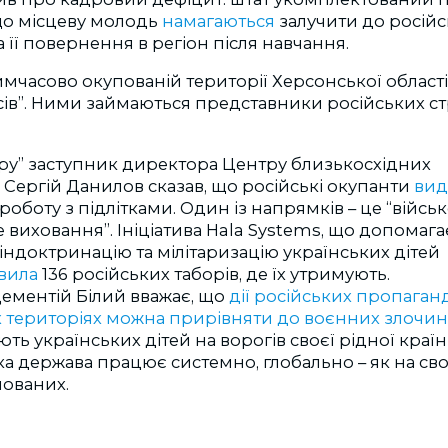
 що місцеву молодь
намагаються
залучити до росій
 її повернення в регіон після навчання.
имчасово окупованій території Херсонської област
сів”. Ними займаються представники російських ст
ору”
заступник директора Центру близькосхідних
ь
Сергій Данилов сказав, що
російські окупанти
вид
роботу з підлітками. Один із напрямків – це “війсь
е виховання”.
Ініціатива Hala Systems, що допомаг
ндоктринацію та мілітаризацію українських дітей
вила
136 російських таборів, де їх утримують.
Дементій Білий вважає, що
дії російських пропаганд
 територіях можна прирівняти до воєнних злочин
ь українських дітей на ворогів своєї рідної країни
а держава працює системно, глобально – як на свої
упованих.