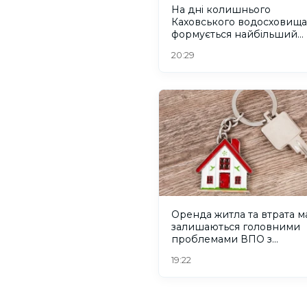
На дні колишнього
Каховського водосховища
формується найбільший
рівновіковий ліс Європи
20:29
Оренда житла та втрата м
залишаються головними
проблемами ВПО з
Херсонщини
19:22