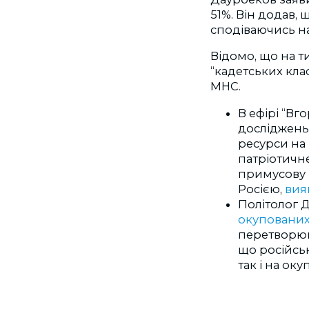
51%. Він додав,
сподіваючись на
Відомо, що на т
“кадетських кла
МНС.
В ефірі “Вг
досліджен
ресурси на 
патріотичн
примусову і
Росією,
вия
Політолог 
окупованих
перетворюют
що російськ
так і на ок