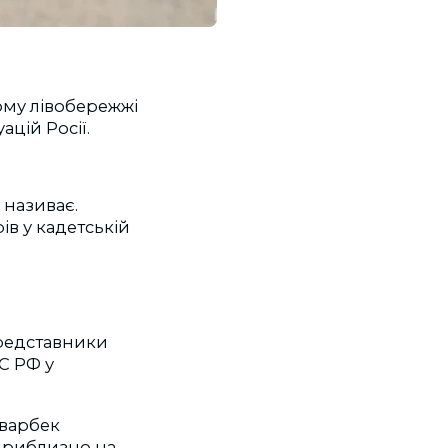
ому лівобережжі
цій Росії.
 називає.
 у кадетській
представники
С РФ у
аварбек
приблизно на