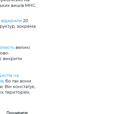
ських вишів МНС,
і
відкрили
20
руктур, зокрема
іляють
великі
ково-
ає викрити
истів на
ів
, бо так вони
. Він констатує,
х територіях,
Поширити: