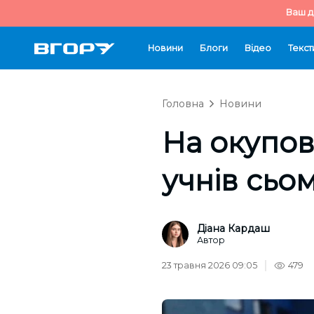
Ваш д
Новини
Блоги
Відео
Текст
Головна
Новини
На окупов
учнів сьо
Діана Кардаш
Автор
23 травня 2026 09:05
479