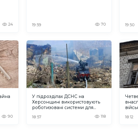
24
70
19:59
19:50
айна
У підрозділах ДСНС на
Четв
Херсонщині використовують
внасл
роботизовані системи для
війсь
роботи в небезпечних умовах
90
118
18:57
18:12