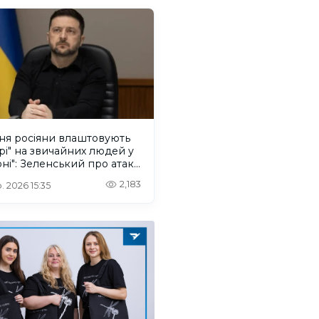
ня росіяни влаштовують
рі" на звичайних людей у
ні": Зеленський про атаку
ського дрона
2,183
. 2026 15:35