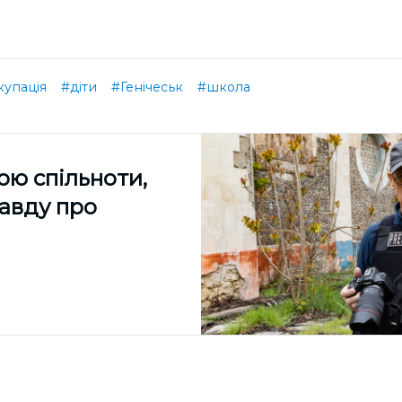
купація
#діти
#Генічеськ
#школа
ою спільноти,
равду про