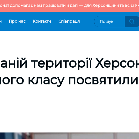
онат допомагає нам працювати й далі — для Херсонщини та всієї Ук
и
Про нас
Контакти
Cпівпраця
аній території Херс
мого класу посвятили