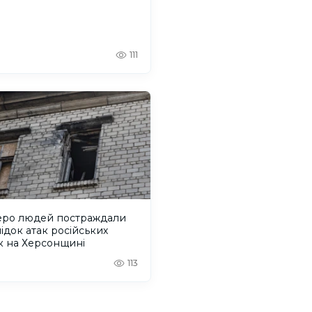
111
еро людей постраждали
ідок атак російських
к на Херсонщині
113