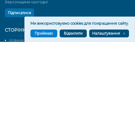
Херсонщини сьогодні
Підписатися
Ми використовуємо cookies для покращення сайту.
СТОРІНКИ
Приймаю
Відхилити
Налаштування
Новини
Тексти
Історії
Аналітика
Фактчек
Розслідування
Право
Фото
Перерва на каву
Промо
Життя
Блоги
Відео
Архів
Про нас
Контакти
Редакційна політика
Політика конфіденційності
Cпівпраця
КОНТАКТИ
Редакційний відділ: