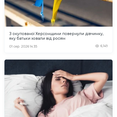
З окупованої Херсонщини повернули дівчинку,
яку батьки ховали від росіян
6,149
01 сер. 2026 14:35