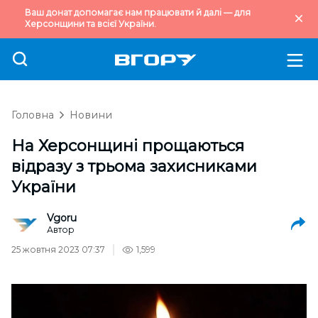
Ваш донат допомагає нам працювати й далі — для
Херсонщини та всієї України.
Головна
Новини
На Херсонщині прощаються
відразу з трьома захисниками
України
Vgoru
Автор
25 жовтня 2023 07:37
1,599