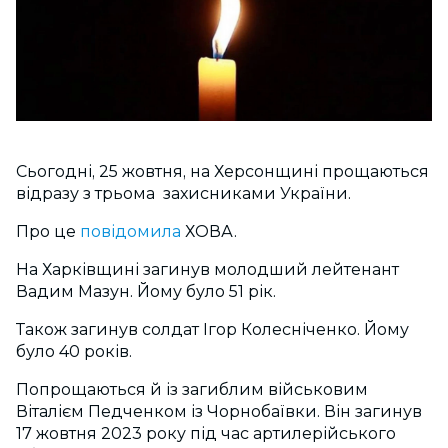
Сьогодні, 25 жовтня, на Херсонщині прощаються
відразу з трьома захисниками України.
Про це
повідомила
ХОВА.
На Харківщині загинув молодший лейтенант
Вадим Мазун. Йому було 51 рік.
Також загинув солдат Ігор Колесніченко. Йому
було 40 років.
Попрощаються й із загиблим військовим
Віталієм Педченком із Чорнобаївки. Він загинув
17 жовтня 2023 року під час артилерійського