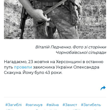
Віталій Педченко. Фото зі сторінки
Чорнобаївської сільради
Нагадаємо, 23 жовтня на Херсонщині в останню
путь
провели
захисника України Олександра
Скакуна. Йому було 43 роки.
#Загиблі
#загинув
#війна
#Захист
#Загибель