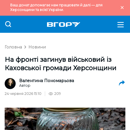
Ваш донат допомагає нам працювати й далі — для
Херсонщини та всієї України.
Головна
Новини
На фронті загинув військовий із
Каховської громади Херсонщини
Валентина Пономарьова
Автор
24 червня 2026 15:10
209