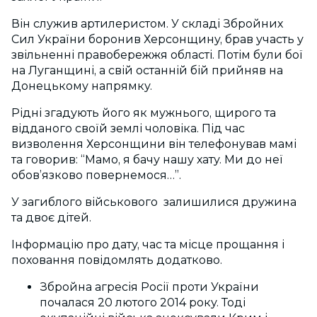
Він служив артилеристом. У складі Збройних
Сил України боронив Херсонщину, брав участь у
звільненні правобережжя області. Потім були бої
на Луганщині, а свій останній бій прийняв на
Донецькому напрямку.
Рідні згадують його як мужнього, щирого та
відданого своїй землі чоловіка. Під час
визволення Херсонщини він телефонував мамі
та говорив: “Мамо, я бачу нашу хату. Ми до неї
обов’язково повернемося…”.
У загиблого військового залишилися дружина
та двоє дітей.
Інформацію про дату, час та місце прощання і
поховання повідомлять додатково.
Збройна агресія Росії проти України
почалася 20 лютого 2014 року. Тоді