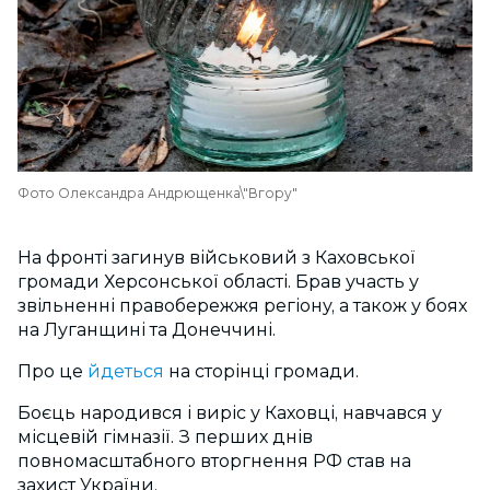
Фото Олександра Андрющенка\"Вгору"
На фронті загинув військовий з Каховської
громади Херсонської області. Брав участь у
звільненні правобережжя регіону, а також у боях
на Луганщині та Донеччині.
Про це
йдеться
на сторінці громади.
Боєць народився і виріс у Каховці, навчався у
місцевій гімназії. З перших днів
повномасштабного вторгнення РФ став на
захист України.