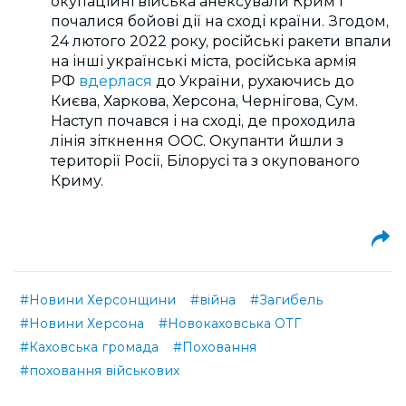
окупаційні війська анексували Крим і
почалися бойові дії на сході країни. Згодом,
24 лютого 2022 року, російські ракети впали
на інші українські міста, російська армія
РФ
вдерлася
до України, рухаючись до
Києва, Харкова, Херсона, Чернігова, Сум.
Наступ почався і на сході, де проходила
лінія зіткнення ООС. Окупанти йшли з
території Росії, Білорусі та з окупованого
Криму.
#Новини Херсонщини
#війна
#Загибель
#Новини Херсона
#Новокаховська ОТГ
#Каховська громада
#Поховання
#поховання військових