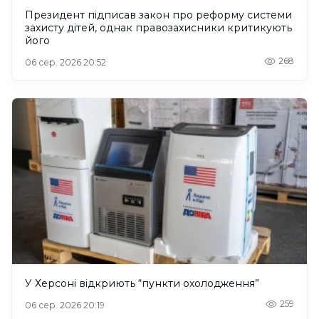
Президент підписав закон про реформу системи
захисту дітей, однак правозахисники критикують
його
268
06 сер. 2026 20:52
У Херсоні відкриють “пункти охолодження”
259
06 сер. 2026 20:19