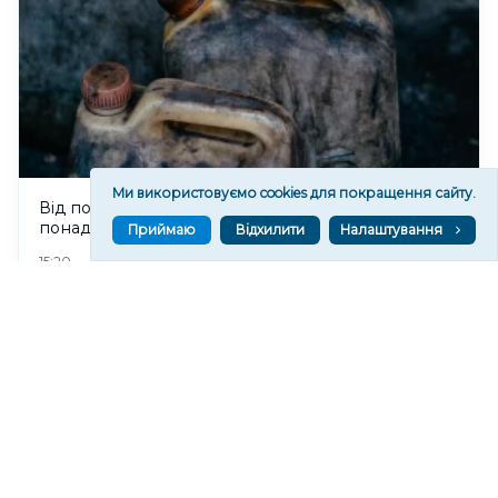
Ми використовуємо cookies для покращення сайту.
Від початку року на Херсонщині зафіксували
понад п'ятдесят атак на АЗС
Приймаю
Відхилити
Налаштування
89
15:20
Читати ще
МАТЕРІАЛИ ПАРТНЕРІВ