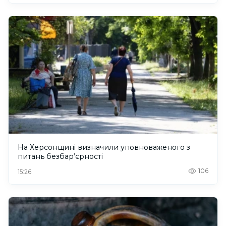
На Херсонщині визначили уповноваженого з
питань безбар’єрності
106
15:26