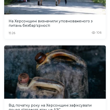
На Херсонщині визначили уповноваженого з
питань безбар’єрності
106
15:26
Від початку року на Херсонщині зафіксували
понад п'ятдесят атак на АЗС