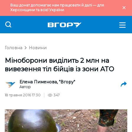
Ваш донат допомагає нам працювати й далі — для
Херсонщини та всієї України.
Головна
Новини
Міноборони виділить 2 млн на
вивезення тіл бійців із зони АТО
Елена Пименова, "Вгору"
Автор
18 травня 2016 17:30
347