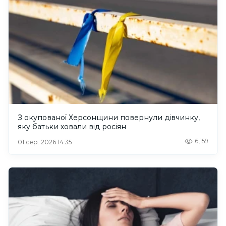
З окупованої Херсонщини повернули дівчинку,
яку батьки ховали від росіян
6,159
01 сер. 2026 14:35