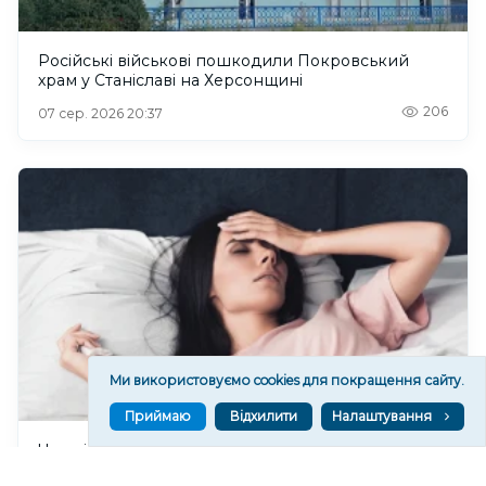
Російські військові пошкодили Покровський
храм у Станіславі на Херсонщині
206
07 сер. 2026 20:37
Ми використовуємо cookies для покращення сайту.
Приймаю
Відхилити
Налаштування
Чи очікувати магнітні бурі 8 серпня 2026 року?
444
07 сер. 2026 19:52