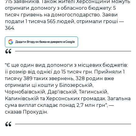
715 заявників. Також жителі Херсонщини можуть
отримати допомогу з обласного бюджету: 5
тисяч гривень на домогосподарство. Заяви
подали 1 тисяча 565 людей, отримали гроші —
364.
Додати Вгору як бажане джерело в Google
"Є ще один вид допомоги з місцевих бюджетів:
її розмір від однієї до 15 тисяч грн. Прийняли 1
тисячу 389 таких звернень, 328 родин вже
отримали ці кошти у Білозерській,
Чорнобаївській, Дар'ївській, Тягинській,
Калинівській та Херсонських громадах. Загальна
сума виплат складає понад 2,7 млн грн", —
сказав Прокудін.