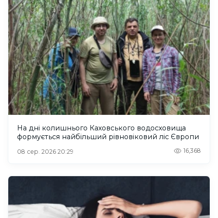
На дні колишнього Каховського водосховища
формується найбільший рівновіковий ліс Європи
16,368
08 сер. 2026 20:29