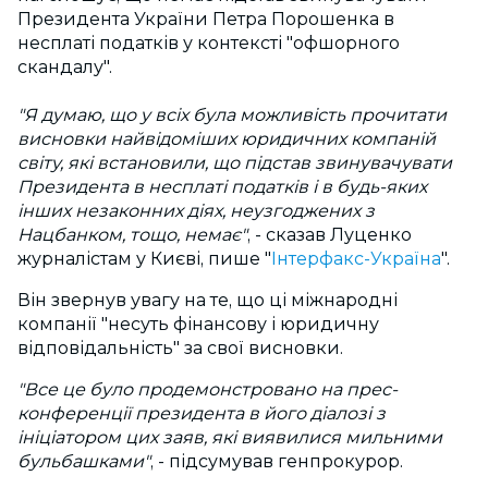
Президента України Петра Порошенка в
несплаті податків у контексті "офшорного
скандалу".
"Я думаю, що у всіх була можливість прочитати
висновки найвідоміших юридичних компаній
світу, які встановили, що підстав звинувачувати
Президента в несплаті податків і в будь-яких
інших незаконних діях, неузгоджених з
Нацбанком, тощо, немає"
, - сказав Луценко
журналістам у Києві, пише "
Інтерфакс-Україна
".
Він звернув увагу на те, що ці міжнародні
компанії "несуть фінансову і юридичну
відповідальність" за свої висновки.
"Все це було продемонстровано на прес-
конференції президента в його діалозі з
ініціатором цих заяв, які виявилися мильними
бульбашками"
, - підсумував генпрокурор.