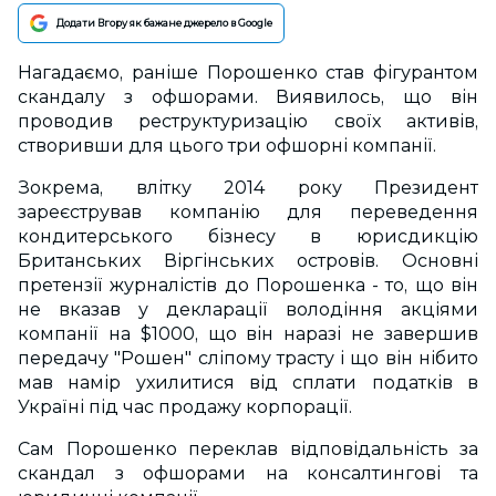
Додати Вгору як бажане джерело в Google
Нагадаємо, раніше Порошенко став фігурантом
скандалу з офшорами. Виявилось, що він
проводив реструктуризацію своїх активів,
створивши для цього три офшорні компанії.
Зокрема, влітку 2014 року Президент
зареєстрував компанію для переведення
кондитерського бізнесу в юрисдикцію
Британських Віргінських островів. Основні
претензії журналістів до Порошенка - то, що він
не вказав у декларації володіння акціями
компанії на $1000, що він наразі не завершив
передачу "Рошен" сліпому трасту і що він нібито
мав намір ухилитися від сплати податків в
Україні під час продажу корпорації.
Сам Порошенко переклав відповідальність за
скандал з офшорами на консалтингові та