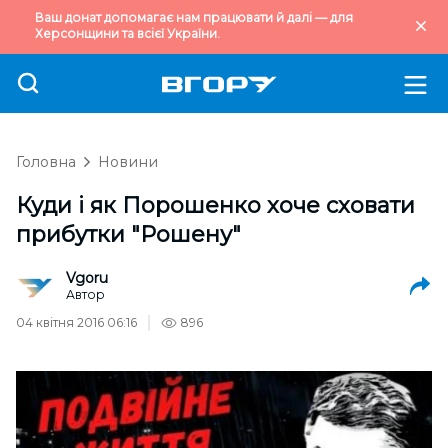
Ваш донат допомагає нам працювати й далі — для
Херсонщини та всієї України.
Головна
Новини
Куди і як Порошенко хоче сховати
прибутки "Рошену"
Vgoru
Автор
04 квітня 2016 06:16
896