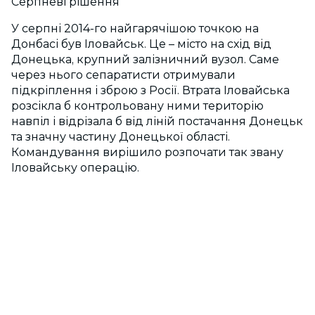
Серпневі рішення
У серпні 2014-го найгарячішою точкою на
Донбасі був Іловайськ. Це – місто на схід від
Донецька, крупний залізничний вузол. Саме
через нього сепаратисти отримували
підкріплення і зброю з Росії. Втрата Іловайська
розсікла б контрольовану ними територію
навпіл і відрізала б від ліній постачання Донецьк
та значну частину Донецької області.
Командування вирішило розпочати так звану
Іловайську операцію.