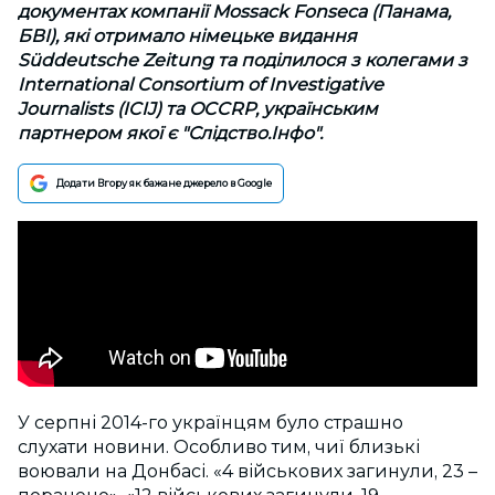
документах компанії Mossack Fonseca (Панама,
БВІ), які отримало німецьке видання
Süddeutsche Zeitung та поділилося з колегами з
International Consortium of Investigative
Journalists (ICIJ) та OCCRP, українським
партнером якої є "Слідство.Інфо".
Додати Вгору як бажане джерело в Google
У серпні 2014-го українцям було страшно
слухати новини. Особливо тим, чиї близькі
воювали на Донбасі. «4 військових загинули, 23 –