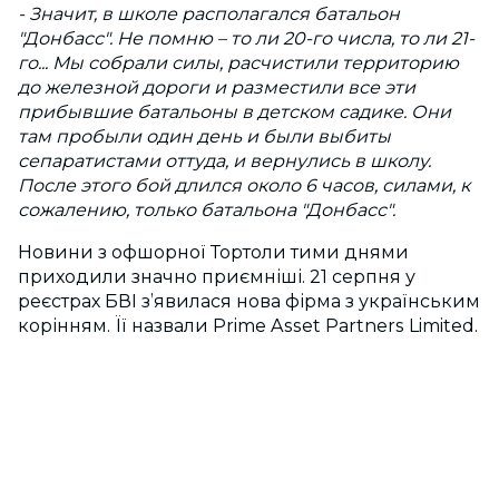
- Значит, в школе располагался батальон
"Донбасс". Не помню – то ли 20-го числа, то ли 21-
го... Мы собрали силы, расчистили территорию
до железной дороги и разместили все эти
прибывшие батальоны в детском садике. Они
там пробыли один день и были выбиты
сепаратистами оттуда, и вернулись в школу.
После этого бой длился около 6 часов, силами, к
сожалению, только батальона "Донбасс".
Новини з офшорної Тортоли тими днями
приходили значно приємніші. 21 серпня у
реєстрах БВІ з’явилася нова фірма з українським
корінням. Її назвали Prime Asset Partners Limited.