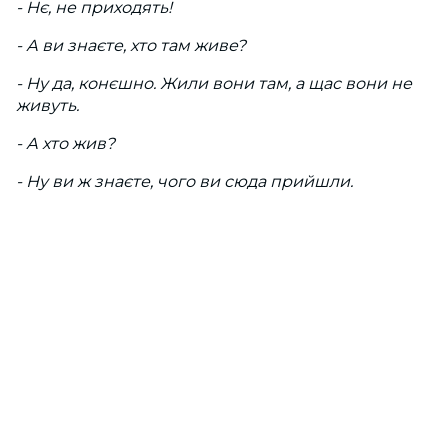
- Нє, не приходять!
- А ви знаєте, хто там живе?
- Ну да, конєшно. Жили вони там, а щас вони не
живуть.
- А хто жив?
- Ну ви ж знаєте, чого ви сюда прийшли.